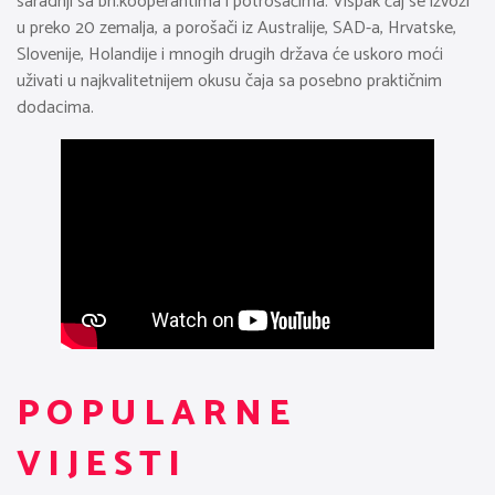
saradnji sa bh.kooperantima i potrošačima. Vispak čaj se izvozi
u preko 20 zemalja, a porošači iz Australije, SAD-a, Hrvatske,
Slovenije, Holandije i mnogih drugih država će uskoro moći
uživati u najkvalitetnijem okusu čaja sa posebno praktičnim
dodacima.
POPULARNE
VIJESTI