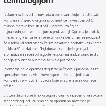
tehnologijom
Nakon niza inovacija i noviteta u poslovanju koje je realizovala
kompanija Vispak, ovu godinu obilježit će i investicija od 2
miliona maraka koje su uložili u opremu za čaj sa
najnaprednijom tehnologijom u proizvodnji. Oprema je protekli
mjesec stigla iz Italije, a njene vrhunske performanse proizvest
će visokokvalitetni Vispak čaj uz inovativne dodatke kojih nema
na bh. tržištu. Najpraktičiniji dodatak za cijeđenje čaja i
aromatizirani šećeri od jagode, kruške i narandže samo je dio
onoga što Vispak priprema za svoje potrošače.
Promocija nove opreme i degustacija čajeva, upriličena je i za
specijalne zvanice, Vispakove kupce koji su posjetili ovu
kompaniju i prvi otkrili inovacije koje su spremne za domaće
tržište.
„ U želji da unaprijedimo kategoriju čaja i da izađemo van okvira
standardnog, odlučili smo se za opremu najsavremenijih