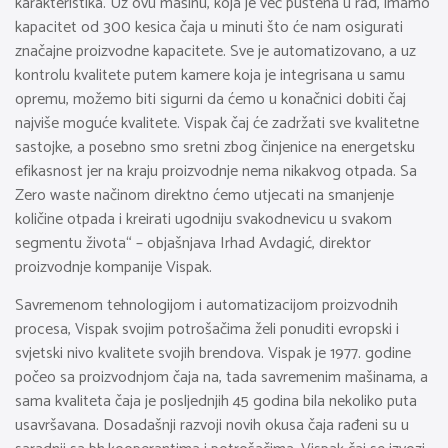
karakteristika. Uz ovu mašinu, koja je već puštena u rad, imamo
kapacitet od 300 kesica čaja u minuti što će nam osigurati
značajne proizvodne kapacitete. Sve je automatizovano, a uz
kontrolu kvalitete putem kamere koja je integrisana u samu
opremu, možemo biti sigurni da ćemo u konačnici dobiti čaj
najviše moguće kvalitete. Vispak čaj će zadržati sve kvalitetne
sastojke, a posebno smo sretni zbog činjenice na energetsku
efikasnost jer na kraju proizvodnje nema nikakvog otpada. Sa
Zero waste načinom direktno ćemo utjecati na smanjenje
količine otpada i kreirati ugodniju svakodnevicu u svakom
segmentu života“ – objašnjava Irhad Avdagić, direktor
proizvodnje kompanije Vispak.
Savremenom tehnologijom i automatizacijom proizvodnih
procesa, Vispak svojim potrošačima želi ponuditi evropski i
svjetski nivo kvalitete svojih brendova. Vispak je 1977. godine
počeo sa proizvodnjom čaja na, tada savremenim mašinama, a
sama kvaliteta čaja je posljednjih 45 godina bila nekoliko puta
usavršavana. Dosadašnji razvoji novih okusa čaja rađeni su u