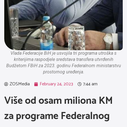
Vlada Federacije BiH je usvojila tri programa utroška s
kriterijima raspodjele sredstava transfera utvrđenih
Budžetom FBiH za 2023. godinu Federalnom ministarstvu
prostornog uređenja.
ZOSMedia
February 24, 2023
7:44 am
Više od osam miliona KM
za programe Federalnog