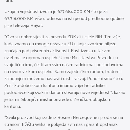
lani.
Ukupna vrijednost izvoza je 627.684.000 KM što je za
63.718.000 KM više u odnosu na isti period predhodne godine,
piše televizija Hayat.
“Ovo su dobre vijesti za privredu ZDK ali i cijele BiH. Tim više,
kada znamo da mnoge države u EU u koje izvozimo bilježe
značajan pad privrednih aktivnosti. Rast izvoza u takvim
uvjetima je ogroman uspjeh. U ime Ministarstva Privrede i u
svoje lično ime, čestitam svim našim radnicima i poslodavcima
na ovom velikom uspjehu. Samo zajedničkim radom, trudom i
zalaganjem možemo nastaviti rast i razvoj. Ponosni smo što u
Zeničko-dobojskom kantonu imamo vrijedne radnike i
poslodavce koji svakim danom stvaraju nove vrijednosti”, kazao
je Samir Šibonjić, ministar privrede u Zeničko-dobojskom
kantonu.
“Svaki proizvod koji izađe iz Bosne i Hercegovine i proda se na
stranom tržištu velika je pobjeda svih nas i garant opstanak