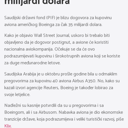
milijardi dolara
Saudijski državni fond (PIF) je blizu dogovora za kupovinu
aviona američkog Boeinga za čak 35 milijardi dolara.
Kako je objavio Wall Street Journal, uskoro bi trebalo biti
objavljeno da je dogovor postignut, a avione će koristiti
nacionalna aviokompanija. Očekuje se da će ovo
podrazumijevati kupovinu i širokotrupnih aviona koji se koriste
za duge međunarodne letove.
Saudijska Arabija je u oktobru prošle godine bila u odmaklim
pregovorima za kupovinu 40 aviona Airbus A350. No, kako su
kazali izvori agencije Reuters, Boeing je također lobirao za
svoje letjelice.
Nadležni su kasnije potvrdili da su u pregovorima i sa
Boeingom, ali i sa Airbusom. Nabavka aviona je dio ekonomske
tranzicije države, koja podrazumijeva i veliki turistički razvoj, piše
Klix.