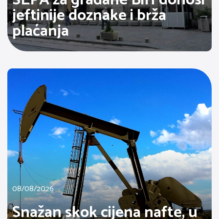
jeftinije doznake i brža
plaćanja
08/08/2026
Snažan skok cijena nafte, u