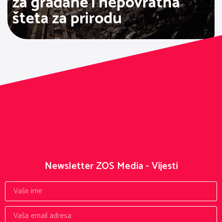
za građane i nepovratna
šteta za prirodu
Newsletter ZOS Media - Vijesti