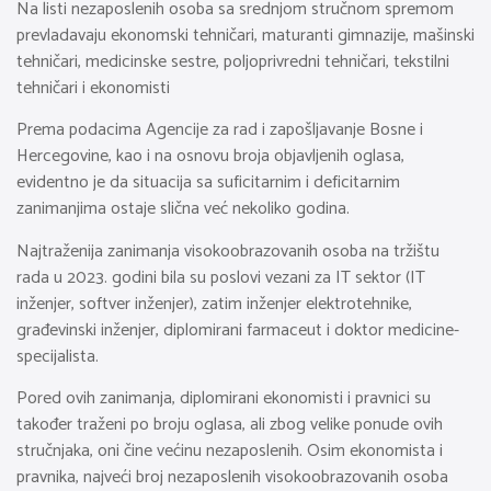
Na listi nezaposlenih osoba sa srednjom stručnom spremom
prevladavaju ekonomski tehničari, maturanti gimnazije, mašinski
tehničari, medicinske sestre, poljoprivredni tehničari, tekstilni
tehničari i ekonomisti
Prema podacima Agencije za rad i zapošljavanje Bosne i
Hercegovine, kao i na osnovu broja objavljenih oglasa,
evidentno je da situacija sa suficitarnim i deficitarnim
zanimanjima ostaje slična već nekoliko godina.
Najtraženija zanimanja visokoobrazovanih osoba na tržištu
rada u 2023. godini bila su poslovi vezani za IT sektor (IT
inženjer, softver inženjer), zatim inženjer elektrotehnike,
građevinski inženjer, diplomirani farmaceut i doktor medicine-
specijalista.
Pored ovih zanimanja, diplomirani ekonomisti i pravnici su
također traženi po broju oglasa, ali zbog velike ponude ovih
stručnjaka, oni čine većinu nezaposlenih. Osim ekonomista i
pravnika, najveći broj nezaposlenih visokoobrazovanih osoba