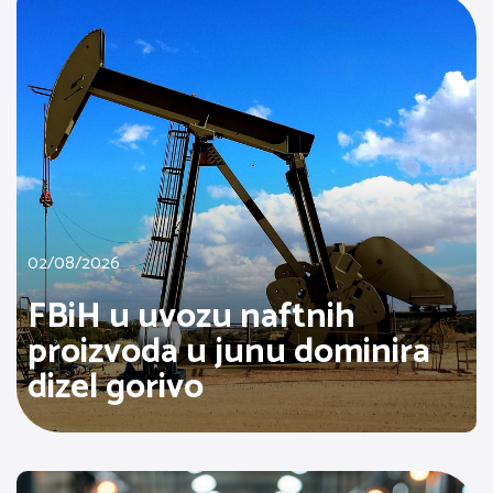
02/08/2026
FBiH u uvozu naftnih
proizvoda u junu dominira
dizel gorivo