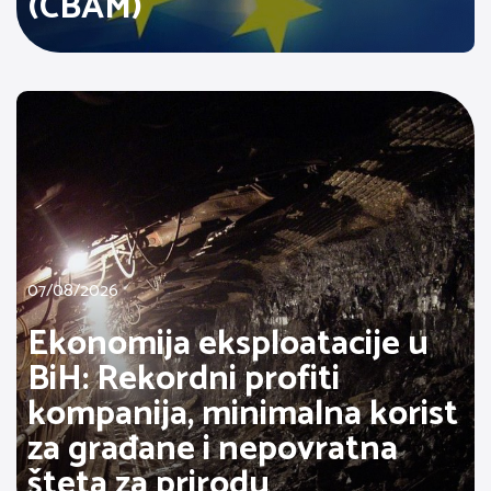
(CBAM)
07/08/2026
Ekonomija eksploatacije u
BiH: Rekordni profiti
kompanija, minimalna korist
za građane i nepovratna
šteta za prirodu