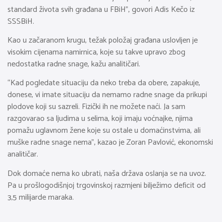
standard života svih građana u FBiH”, govori Adis Kečo iz
SSSBiH.
Kao u začaranom krugu, težak položaj građana uslovljen je
visokim cijenama namirnica, koje su takve upravo zbog
nedostatka radne snage, kažu analitičari.
“Kad pogledate situaciju da neko treba da obere, zapakuje,
donese, vi imate situaciju da nemamo radne snage da prikupi
plodove koji su sazreli. Fizički ih ne možete naći. Ja sam
razgovarao sa ljudima u selima, koji imaju voćnajke, njima
pomažu uglavnom žene koje su ostale u domaćinstvima, ali
muške radne snage nema”, kazao je Zoran Pavlović, ekonomski
analitičar.
Dok domaće nema ko ubrati, naša država oslanja se na uvoz.
Pa u prošlogodišnjoj trgovinskoj razmjeni bilježimo deficit od
3,5 milijarde maraka.