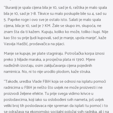
“Buraniji je spala cijena bila je 10, sad je 6, raštika je malo spala
bila je 10, sad je 7-8. Tikvice su malo poskupile bile su 4, sad su
5. Paprike roge i ovo sve je ostalo isto. Salati je malo spala
cijena, bila je 10, sad je 7 KM. Žale se skupo im, skupoća, ne
znam šta da ti kažem. Kupuju, koliko ko može, toliko i kupi. Nije
kao što su prije ljudi kupovali, sad je manje, upola manje”, kaže
Vasvija Hadžić, prodavačica na pijaci.
Manje se kupuje, jer plate stagniraju. Potrošačka korpa iznosi
preko 3 hiljade maraka, a prosječna plata ni 1390. Mjere
nadležnih izostaju, osim zaključavanja cijena pojedinih
namirnica. No, ni to nije urodilo plodom, kaže struka.
“Takođe, uredba Vlade FBiH koja se odnosi na isplatu pomoći
radnicima u FBiH je nešto što uvijek ne može proizvesti i ne
proizvodi željene efekte. Tu prije svega vidimo krivce u
poslodavcima, koji iako su oslobođeni svih nameta, još uvijek
veliki broj tih poslodavaca nije spreman da isplati tu pomoć i to
se odražava na ekonomsko socijalni položaj svih radnika, ali i na