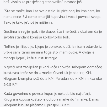
baš, visoko za prosječnog stanovnika”, navode još.
“Šta se može, kao i za sve ostalo. Kupiće onaj ko ima para, ko
nema neće. Svi ćemo smanjiti kupovinu, i voća i povrća i svega.
Tako je kako je”, još je mišljenja.
Gostima iz regije, ipak, nije skupo. Što i ne čudi, s obzirom da je
životni standard komšija koliko-toliko bolji.
“Jeftino je i lijepo je. Lijepo je ponekad otići. Ja nisam odavde, iz
Srbije sam, tamo nemam toga što imam ovdje. A ovdje je
mnogo lijepo”, kažu turisti iz regije.
Najveći rast zabilježen je kod voća i povrća. Kilogram domaćeg
krastavca kreće se do 4 marke. Crveni luk je oko 1,15 KM,
kilogram krompira 1,50 do 2 KM. Paradajz do 5 KM, mrkva oko
2-2,5 KM.
Kada govorimo o povrću, kupus je nekada bio najjeftniji.
Kilogram kupusa koštao je od pola marke do 1 marke. Danas,
kilogram kupusa plaćamo u prosjeku 2 KM.