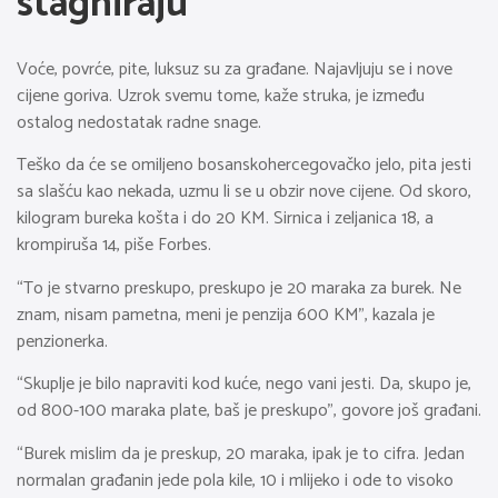
stagniraju
Voće, povrće, pite, luksuz su za građane. Najavljuju se i nove
cijene goriva. Uzrok svemu tome, kaže struka, je između
ostalog nedostatak radne snage.
Teško da će se omiljeno bosanskohercegovačko jelo, pita jesti
sa slašću kao nekada, uzmu li se u obzir nove cijene. Od skoro,
kilogram bureka košta i do 20 KM. Sirnica i zeljanica 18, a
krompiruša 14, piše Forbes.
“To je stvarno preskupo, preskupo je 20 maraka za burek. Ne
znam, nisam pametna, meni je penzija 600 KM”, kazala je
penzionerka.
“Skuplje je bilo napraviti kod kuće, nego vani jesti. Da, skupo je,
od 800-100 maraka plate, baš je preskupo”, govore još građani.
“Burek mislim da je preskup, 20 maraka, ipak je to cifra. Jedan
normalan građanin jede pola kile, 10 i mlijeko i ode to visoko