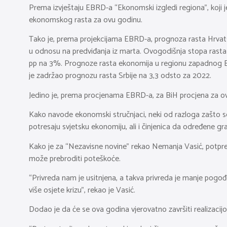
Prema izvještaju EBRD-a “Ekonomski izgledi regiona”, koji j
ekonomskog rasta za ovu godinu.
Tako je, prema projekcijama EBRD-a, prognoza rasta Hrvats
u odnosu na predviđanja iz marta. Ovogodišnja stopa rasta 
pp na 3%. Prognoze rasta ekonomija u regionu zapadnog Ba
je zadržao prognozu rasta Srbije na 3,3 odsto za 2022.
Jedino je, prema procjenama EBRD-a, za BiH procjena za ov
Kako navode ekonomski stručnjaci, neki od razloga zašto se 
potresaju svjetsku ekonomiju, ali i činjenica da određene gra
Kako je za “Nezavisne novine” rekao Nemanja Vasić, potpre
može prebroditi poteškoće.
“Privreda nam je usitnjena, a takva privreda je manje pogođ
više osjete krizu”, rekao je Vasić.
Dodao je da će se ova godina vjerovatno završiti realizacijo