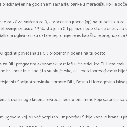
e predstavljen na godišnjem sastanku banke u Marakešu, koji je poče
ke za 2022. snižena za 0,2 procentna poena (pp) na tri odsto, a za
Slovenije iznosiće 3,5%, što je za 0,1 pp niže nego što se očekivalo
lkana uglavnom su ostale nepromijenjene, kao što je prognoza za 
u godinu povećana za 0,7 procentnih poena na tri odsto.
za BiH prognozira ekonomski rast leži u činjenici što BiH ima malu 
ne bh. industrije, kao što su obućarska, ali i metaloprerađivačka bilje
dsjednik Spoljnotrgovinske komore BiH, Bosna i Hercegovina lakše p
ena krizom nego krupna privreda. Jedino one firme koje sarađuju sa v
m ugovora koji su već potpisani, uz podršku Srbije kada je hrana u pi