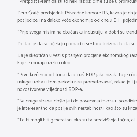
“Pretpostavljam da su to neki razlozi čime su se u proračunu 
Pero Ćorić, predsjednik Privredne komore RS, kazao je da je o
posljedice i na daleko veće ekonomije od one u BiH, pojedine
“Prije svega mislim na obućarsku industriju, a dobri su trendo
Dodao je da se očekuju pomaci u sektoru turizma te da se d
Da je skeptičan u vezi s pitanjem procjene ekonomskog rasta
koji se moraju uzeti u obzir.
“Prvo krećemo od toga da je naš BDP jako nizak. Tu je i čin
usluge i roba u tom periodu nisu prometovane”, rekao je Lju
novostvorene vrijednosti BDP-a.
“Sa druge strane, došlo je i do povećanja izvoza u pojedinim 
je interesantno da poslije svih nestabilnosti, kao što su kr
“To bi mogli biti generatori, ako su ta predviđanja tačna, ali j