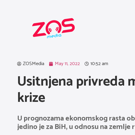
ZOSMedia
May 11, 2022
10:52 am
Usitnjena privreda m
krize
U prognozama ekonomskog rasta obja
jedino je za BiH, u odnosu na zemlje 