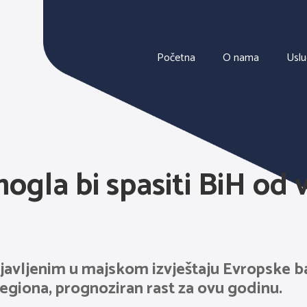
Početna
O nama
Usl
ogla bi spasiti BiH od 
vljenim u majskom izvještaju Evropske ba
regiona, prognoziran rast za ovu godinu.