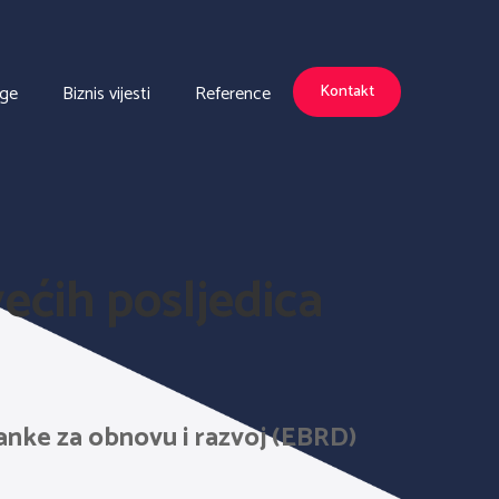
uge
Biznis vijesti
Reference
Kontakt
većih posljedica
nke za obnovu i razvoj (EBRD)