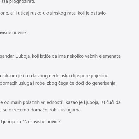
 šta prognozirati.
e, ali i uticaj rusko-ukrajinskog rata, koji je ostavio
avisne novine”.
andar Ljuboja, koji ističe da ima nekoliko važnih elemenata
h faktora je i to da zbog nedolaska dijaspore pojedine
e domaćih usluga i robe, zbog čega će doći do generisanja
od malih polaznih vrijednosti”, kazao je Ljuboja, ističući da
e da se okrećemo domaćoj robi i uslugama.
 je Ljuboja za “Nezavisne novine”.