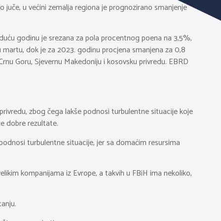
o juče, u većini zemalja regiona je prognozirano smanjenje
 iduću godinu je srezana za pola procentnog poena na 3,5%,
 u martu, dok je za 2023. godinu procjena smanjena za 0,8
Crnu Goru, Sjevernu Makedoniju i kosovsku privredu. EBRD
privredu, zbog čega lakše podnosi turbulentne situacije koje
že dobre rezultate.
odnosi turbulentne situacije, jer sa domaćim resursima
elikim kompanijama iz Evrope, a takvih u FBiH ima nekoliko,
tanju.