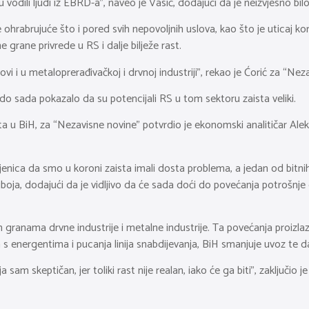
vodili ljudi iz EBRD-a”, naveo je Vasić, dodajući da je neizvjesno bilo
hrabrujuće što i pored svih nepovoljnih uslova, kao što je uticaj koron
 grane privrede u RS i dalje bilježe rast.
vi i u metaloprerađivačkoj i drvnoj industriji”, rekao je Ćorić za “Nez
o sada pokazalo da su potencijali RS u tom sektoru zaista veliki.
 u BiH, za “Nezavisne novine” potvrdio je ekonomski analitičar Aleks
jenica da smo u koroni zaista imali dosta problema, a jedan od bitni
boja, dodajući da je vidljivo da će sada doći do povećanja potrošnj
granama drvne industrije i metalne industrije. Ta povećanja proizlaze 
iza s energentima i pucanja linija snabdijevanja, BiH smanjuje uvoz t
a sam skeptičan, jer toliki rast nije realan, iako će ga biti”, zaključio