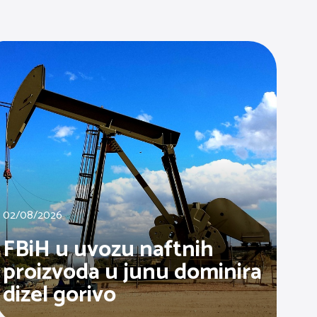
02/08/2026
FBiH u uvozu naftnih
proizvoda u junu dominira
dizel gorivo