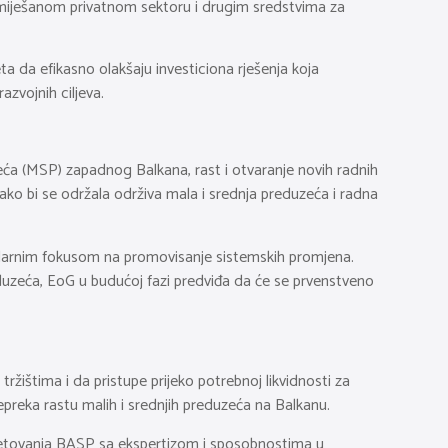
u miješanom privatnom sektoru i drugim sredstvima za
 da efikasno olakšaju investiciona rješenja koja
azvojnih ciljeva.
eća (MSP) zapadnog Balkana, rast i otvaranje novih radnih
kako bi se održala održiva mala i srednja preduzeća i radna
kundarnim fokusom na promovisanje sistemskih promjena.
duzeća, EoG u budućoj fazi predviđa da će se prvenstveno
ištima i da pristupe prijeko potrebnoj likvidnosti za
epreka rastu malih i srednjih preduzeća na Balkanu.
savjetovanja BASP sa ekspertizom i sposobnostima u