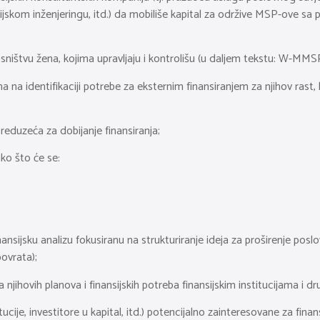
nsijskom inženjeringu, itd.) da mobiliše kapital za održive MSP-ove s
ništvu žena, kojima upravljaju i kontrolišu (u daljem tekstu: W-MMSP)
a identifikaciji potrebe za eksternim finansiranjem za njihov rast, ka
reduzeća za dobijanje finansiranja;
ako što će se:
inansijsku analizu fokusiranu na strukturiranje ideja za proširenje posl
povrata);
hovih planova i finansijskih potreba finansijskim institucijama i dru
titucije, investitore u kapital, itd.) potencijalno zainteresovane za finan