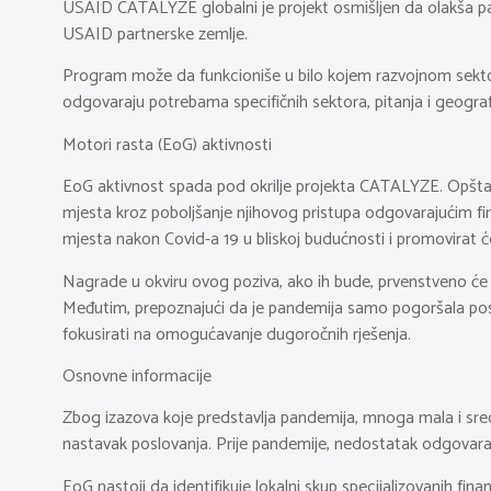
USAID CATALYZE globalni je projekt osmišljen da olakša par
USAID partnerske zemlje.
Program može da funkcioniše u bilo kojem razvojnom sektoru
odgovaraju potrebama specifičnih sektora, pitanja i geografsk
Motori rasta (EoG) aktivnosti
EoG aktivnost spada pod okrilje projekta CATALYZE. Opšta s
mjesta kroz poboljšanje njihovog pristupa odgovarajućim fina
mjesta nakon Covid-a 19 u bliskoj budućnosti i promovirat
Nagrade u okviru ovog poziva, ako ih bude, prvenstveno će 
Međutim, prepoznajući da je pandemija samo pogoršala posto
fokusirati na omogućavanje dugoročnih rješenja.
Osnovne informacije
Zbog izazova koje predstavlja pandemija, mnoga mala i sred
nastavak poslovanja. Prije pandemije, nedostatak odgovarajuć
EoG nastoji da identifikuje lokalni skup specijalizovanih f