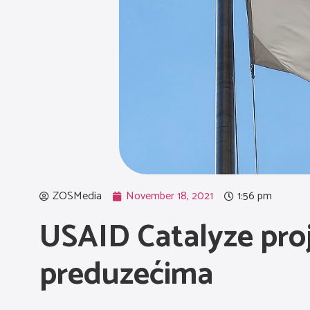
ZOSMedia
November 18, 2021
1:56 pm
USAID Catalyze proj
preduzećima