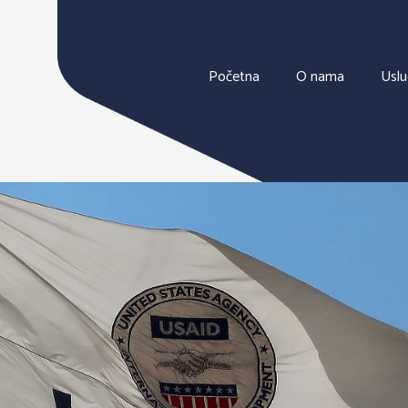
Početna
O nama
Usl