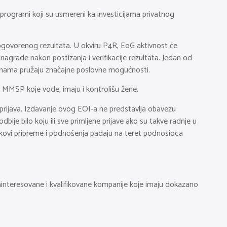
ki programi koji su usmereni ka investicijama privatnog
 dogovorenog rezultata. U okviru P4R, EoG aktivnost će
nagrade nakon postizanja i verifikacije rezultata. Jedan od
a ženama pružaju značajne poslovne mogućnosti.
ti MMSP koje vode, imaju i kontrolišu žene.
h prijava. Izdavanje ovog EOI-a ne predstavlja obavezu
ije bilo koju ili sve primljene prijave ako su takve radnje u
oškovi pripreme i podnošenja padaju na teret podnosioca
 Zainteresovane i kvalifikovane kompanije koje imaju dokazano