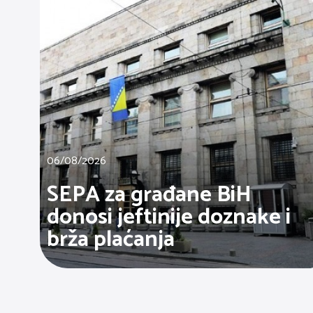
06/08/2026
SEPA za građane BiH
donosi jeftinije doznake i
brža plaćanja