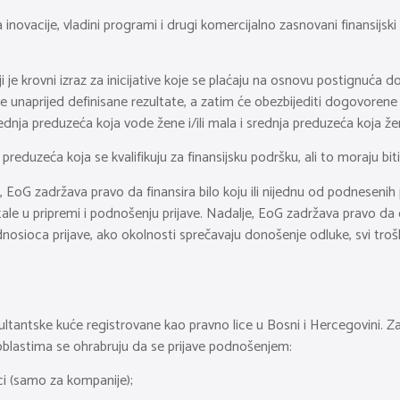
za inovacije, vladini programi i drugi komercijalno zasnovani finansijs
i je krovni izraz za inicijative koje se plaćaju na osnovu postignuća
če unaprijed definisane rezultate, a zatim će obezbijediti dogovorene 
i srednja preduzeća koja vode žene i/ili mala i srednja preduzeća koj
reduzeća koja se kvalifikuju za finansijsku podršku, ali to moraju bi
, EoG zadržava pravo da finansira bilo koju ili nijednu od podneseni
le u pripremi i podnošenju prijave. Nadalje, EoG zadržava pravo da odb
dnosioca prijave, ako okolnosti sprečavaju donošenje odluke, svi tr
nsultantske kuće registrovane kao pravno lice u Bosni i Hercegovini.
blastima se ohrabruju da se prijave podnošenjem:
seci (samo za kompanije);