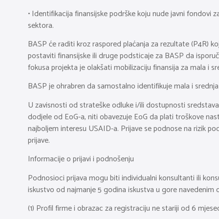
• Identifikacija finansijske podrške koju nude javni fondovi 
sektora.
BASP će raditi kroz raspored plaćanja za rezultate (P4R) koj
postaviti finansijske ili druge podsticaje za BASP da isporu
fokusa projekta je olakšati mobilizaciju finansija za mala 
BASP je ohrabren da samostalno identifikuje mala i srednja p
U zavisnosti od strateške odluke i/ili dostupnosti sredstava
dodjele od EoG-a, niti obavezuje EoG da plati troškove nasta
najboljem interesu USAID-a. Prijave se podnose na rizik po
prijave.
Informacije o prijavi i podnošenju
Podnosioci prijava mogu biti individualni konsultanti ili ko
iskustvo od najmanje 5 godina iskustva u gore navedenim o
(1) Profil firme i obrazac za registraciju ne stariji od 6 mje