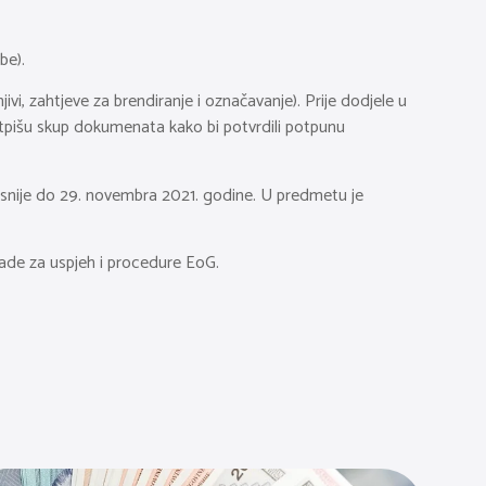
be).
vi, zahtjeve za brendiranje i označavanje). Prije dodjele u
potpišu skup dokumenata kako bi potvrdili potpunu
snije do 29. novembra 2021. godine. U predmetu je
nade za uspjeh i procedure EoG.