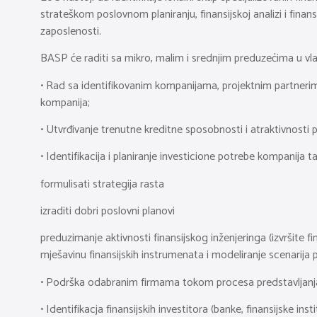
strateškom poslovnom planiranju, finansijskoj analizi i fina
zaposlenosti.
BASP će raditi sa mikro, malim i srednjim preduzećima u vlas
• Rad sa identifikovanim kompanijama, projektnim partnerima n
kompanija;
• Utvrđivanje trenutne kreditne sposobnosti i atraktivnosti p
• Identifikacija i planiranje investicione potrebe kompanija t
formulisati strategija rasta
izraditi dobri poslovni planovi
preduzimanje aktivnosti finansijskog inženjeringa (izvršite f
mješavinu finansijskih instrumenata i modeliranje scenarija 
• Podrška odabranim firmama tokom procesa predstavljanja nji
• Identifikacja finansijskih investitora (banke, finansijske ins