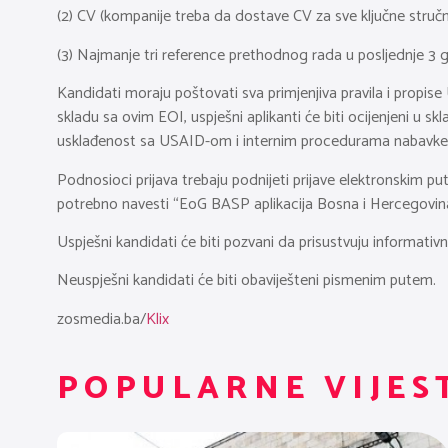
(2) CV (kompanije treba da dostave CV za sve ključne stručn
(3) Najmanje tri reference prethodnog rada u posljednje 3 g
Kandidati moraju poštovati sva primjenjiva pravila i propise 
skladu sa ovim EOI, uspješni aplikanti će biti ocijenjeni u
usklađenost sa USAID-om i internim procedurama nabavke 
Podnosioci prijava trebaju podnijeti prijave elektronskim p
potrebno navesti “EoG BASP aplikacija Bosna i Hercegovin
Uspješni kandidati će biti pozvani da prisustvuju informati
Neuspješni kandidati će biti obaviješteni pismenim putem.
zosmedia.ba/
Klix
POPULARNE VIJES