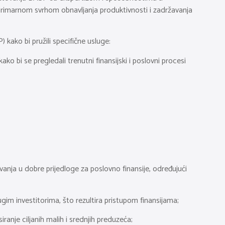
a primarnom svrhom obnavljanja produktivnosti i zadržavanja
 kako bi pružili specifične usluge:
ko bi se pregledali trenutni finansijski i poslovni procesi
ovanja u dobre prijedloge za poslovno finansije, određujući
gim investitorima, što rezultira pristupom finansijama;
siranje ciljanih malih i srednjih preduzeća;