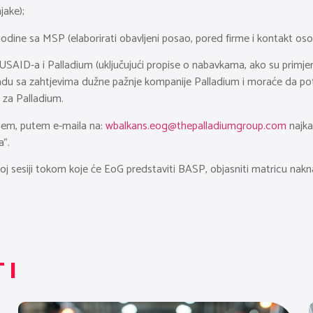
jake);
odine sa MSP (elaborirati obavljeni posao, pored firme i kontakt oso
USAID-a i Palladium (uključujući propise o nabavkama, ako su primjenji
 skladu sa zahtjevima dužne pažnje kompanije Palladium i moraće da 
za Palladium.
utem, putem e-maila na:
wbalkans.eog@thepalladiumgroup.com
najka
a”.
vnoj sesiji tokom koje će EoG predstaviti BASP, objasniti matricu nak
TI