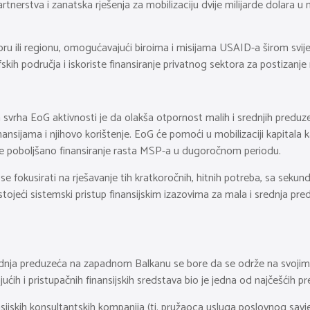
tnerstva i zanatska rješenja za mobilizaciju dvije milijarde dolara 
 ili regionu, omogućavajući biroima i misijama USAID-a širom svijeta
ih područja i iskoriste finansiranje privatnog sektora za postizanje r
vrha EoG aktivnosti je da olakša otpornost malih i srednjih preduz
nsijama i njihovo korištenje. EoG će pomoći u mobilizaciji kapitala 
 će poboljšano finansiranje rasta MSP-a u dugoročnom periodu.
se fokusirati na rješavanje tih kratkoročnih, hitnih potreba, sa se
jeći sistemski pristup finansijskim izazovima za mala i srednja pre
nja preduzeća na zapadnom Balkanu se bore da se održe na svojim trž
ih i pristupačnih finansijskih sredstava bio je jedna od najčešćih pr
inansijskih konsultantskih kompanija (tj. pružaoca usluga poslovnog 