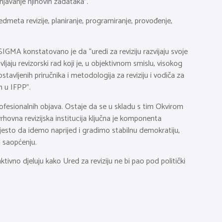
unjavanje njihovih zadataka”.
redmeta revizije, planiranje, programiranje, provođenje,
 SIGMA konstatovano je da “uredi za reviziju razvijaju svoje
ljaju revizorski rad koji je, u objektivnom smislu, visokog
ostavljenih priručnika i metodologija za reviziju i vodiča za
m u IFPP”.
ofesionalnih objava. Ostaje da se u skladu s tim Okvirom
rhovna revizijska institucija ključna je komponenta
jesto da idemo naprijed i gradimo stabilnu demokratiju,
u saopćenju.
ivno djeluju kako Ured za reviziju ne bi pao pod politički
.