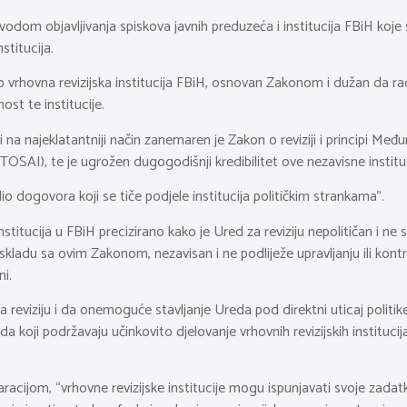
vodom objavljivanja spiskova javnih preduzeća i institucija FBiH koje
stitucija.
 kao vrhovna revizijska institucija FBiH, osnovan Zakonom i dužan d
ost te institucije.
 na najeklatantniji način zanemaren je Zakon o reviziji i principi Me
NTOSAI), te je ugrožen dugogodišnji kredibilitet ove nezavisne institu
 dio dogovora koji se tiče podjele institucija političkim strankama”.
titucija u FBiH precizirano kako je Ured za reviziju nepolitičan i ne sm
 skladu sa ovim Zakonom, nezavisan i ne podliježe upravljanju ili kontr
ni.
 reviziju i da onemoguće stavljanje Ureda pod direktni uticaj politi
 koji podržavaju učinkovito djelovanje vrhovnih revizijskih institucija
racijom, “vrhovne revizijske institucije mogu ispunjavati svoje zada