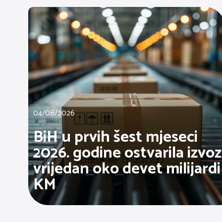
04/08/2026
BiH u prvih šest mjeseci
2026. godine ostvarila izvoz
vrijedan oko devet milijardi
KM