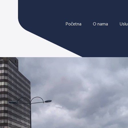
Početna
O nama
Usl