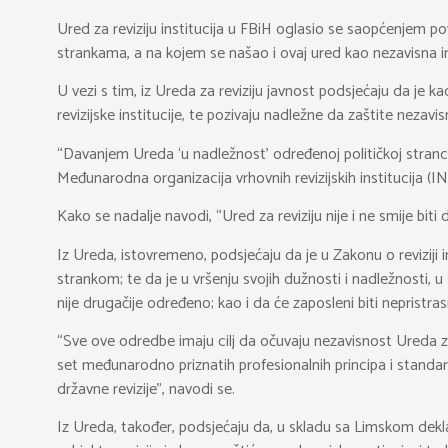
Ured za reviziju institucija u FBiH oglasio se saopćenjem po
strankama, a na kojem se našao i ovaj ured kao nezavisna in
U vezi s tim, iz Ureda za reviziju javnost podsjećaju da je
revizijske institucije, te pozivaju nadležne da zaštite nezavisn
“Davanjem Ureda ‘u nadležnost’ određenoj političkoj stranci
Međunarodna organizacija vrhovnih revizijskih institucija (I
Kako se nadalje navodi, “Ured za reviziju nije i ne smije biti
Iz Ureda, istovremeno, podsjećaju da je u Zakonu o reviziji ins
strankom; te da je u vršenju svojih dužnosti i nadležnosti, u
nije drugačije određeno; kao i da će zaposleni biti nepristras
“Sve ove odredbe imaju cilj da očuvaju nezavisnost Ureda za
set međunarodno priznatih profesionalnih principa i standarda
državne revizije”, navodi se.
Iz Ureda, također, podsjećaju da, u skladu sa Limskom dekla