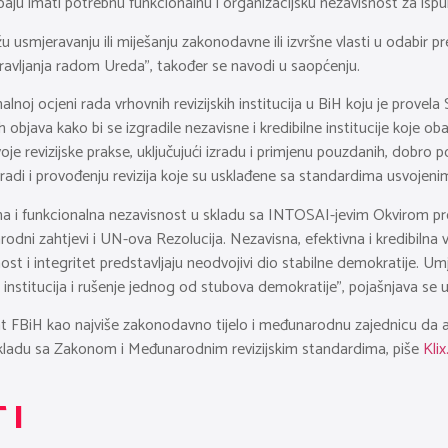
rebaju imati potrebnu funkcionalnu i organizacijsku nezavisnost za isp
ežu usmjeravanju ili miješanju zakonodavne ili izvršne vlasti u odabir p
 upravljanja radom Ureda”, također se navodi u saopćenju.
lnoj ocjeni rada vrhovnih revizijskih institucija u BiH koju je provela
bjava kako bi se izgradile nezavisne i kredibilne institucije koje obav
voje revizijske prakse, uključujući izradu i primjenu pouzdanih, dobro p
zradi i provođenju revizija koje su usklađene sa standardima usvojeni
ivna i funkcionalna nezavisnost u skladu sa INTOSAI-jevim Okvirom pr
odni zahtjevi i UN-ova Rezolucija. Nezavisna, efektivna i kredibilna v
i integritet predstavljaju neodvojivi dio stabilne demokratije. Um
 institucija i rušenje jednog od stubova demokratije”, pojašnjava se 
nt FBiH kao najviše zakonodavno tijelo i međunarodnu zajednicu da akt
 u skladu sa Zakonom i Međunarodnim revizijskim standardima, piše
Klix
TI