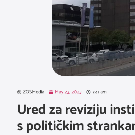
ZOSMedia
May 23, 2023
7:41 am
Ured za reviziju ins
s političkim strank