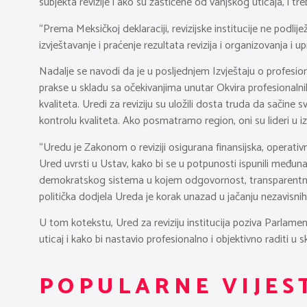
subjekta revizije i ako su zaštićene od vanjskog uticaja, i t
“Prema Meksičkoj deklaraciji, revizijske institucije ne podlij
izvještavanje i praćenje rezultata revizija i organizovanja i
Nadalje se navodi da je u posljednjem Izvještaju o profesiona
prakse u skladu sa očekivanjima unutar Okvira profesionalnih o
kvaliteta. Uredi za reviziju su uložili dosta truda da sačine s
kontrolu kvaliteta. Ako posmatramo region, oni su lideri u i
“Uredu je Zakonom o reviziji osigurana finansijska, operat
Ured uvrsti u Ustav, kako bi se u potpunosti ispunili međunar
demokratskog sistema u kojem odgovornost, transparentnost 
politička dodjela Ureda je korak unazad u jačanju nezavisnih
U tom kotekstu, Ured za reviziju institucija poziva Parlame
uticaj i kako bi nastavio profesionalno i objektivno raditi
POPULARNE VIJES