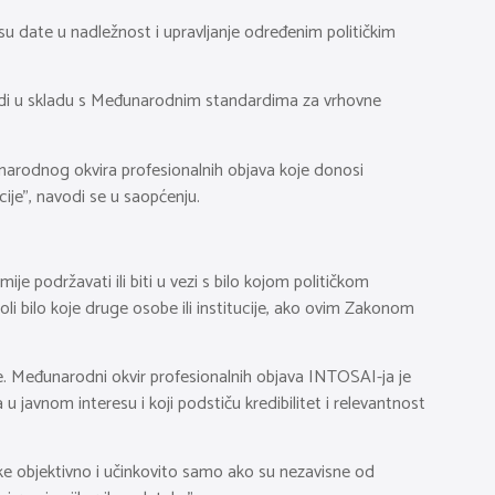
 su date u nadležnost i upravljanje određenim političkim
a radi u skladu s Međunarodnim standardima za vrhovne
đunarodnog okvira profesionalnih objava koje donosi
cije”, navodi se u saopćenju.
ije podržavati ili biti u vezi s bilo kojom političkom
oli bilo koje druge osobe ili institucije, ako ovim Zakonom
ke. Međunarodni okvir profesionalnih objava INTOSAI-ja je
 u javnom interesu i koji podstiču kredibilitet i relevantnost
tke objektivno i učinkovito samo ako su nezavisne od