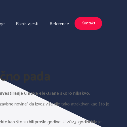
uge
Biznis vijesti
Reference
Kontakt
tično pada
 investiranje u nove elektrane skoro nikakvo.
isne novine” da izvoz više nije tako atraktivan kao što je
te kao što su bili prošle godine. U 2023. godini bila je