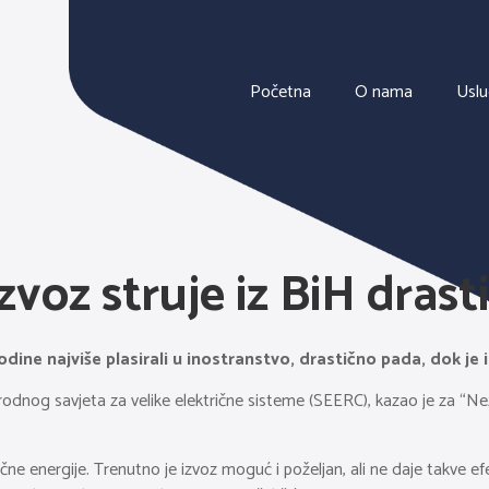
Početna
O nama
Usl
Izvoz struje iz BiH dras
odine najviše plasirali u inostranstvo, drastično pada, dok je
og savjeta za velike električne sisteme (SEERC), kazao je za “Nezav
 energije. Trenutno je izvoz moguć i poželjan, ali ne daje takve efek