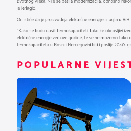
životnog vijeka. Nije se desila modernizacija, odnosno reko
je Jerlagić.
On ističe da je proizvodnja električne energije iz uglja u 
“Kako se budu gasili termokapaciteti, tako će obnovljivi izv
električne energije već ove godine, te se ne možemo tako o
termokapaciteta u Bosni i Hercegovini biti i poslije 2040. god
POPULARNE VIJES