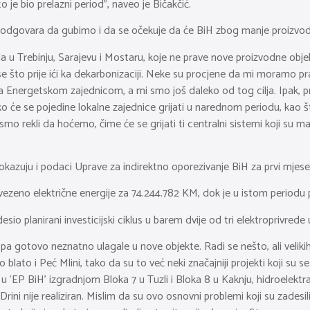
to je bio prelazni period”, naveo je Bičakčić.
 odgovara da gubimo i da se očekuje da će BiH zbog manje proizvodnje
a u Trebinju, Sarajevu i Mostaru, koje ne prave nove proizvodne obje
a se što prije ići ka dekarbonizaciji. Neke su procjene da mi moramo
 Energetskom zajednicom, a mi smo još daleko od tog cilja. Ipak, pri
 će se pojedine lokalne zajednice grijati u narednom periodu, kao š
 rekli da hoćemo, čime će se grijati ti centralni sistemi koji su mas
pokazuju i podaci Uprave za indirektno oporezivanje BiH za prvi mjes
vezeno električne energije za 74.244.782 KM, dok je u istom periodu 
esio planirani investicijski ciklus u barem dvije od tri elektroprivrede
pa gotovo neznatno ulagale u nove objekte. Radi se nešto, ali velikih,
blato i Peć Mlini, tako da su to već neki značajniji projekti koji su se
ega u ‘EP BiH’ izgradnjom Bloka 7 u Tuzli i Bloka 8 u Kaknju, hidroelektr
Drini nije realiziran. Mislim da su ovo osnovni problemi koji su zadesil