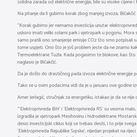
solidna zarada od električne energije, bile su visoke cijene i 
Na pitanje da li gubimo korak zbog manjeg izvoza, Bičakčić
“Korak gubimo jer nemamo investicija unutar elektroprivred
uskoro imati veliki solarni park i vjetropark u pogonu. Mor
samo pratili ono smanjenje emisije CO2 što smo potpisali sa
tome uspjeti. Ono što je još problem jeste da ne znamo kako
Termoelektrane Tuzla. Kada pogasimo te blokove, kao što smo
naglasio je Bičakčić.
Da je došlo do drastičnog pada izvoza električne energije 
Tako se u ovim podacima vidi da je u januaru ove godine iz
Amer Jerlagić, stručnjak za energetiku, istakao je da se nije d
“‘Elektroprivreda BiH’ i ‘Elektroprivreda RS’ su veoma malo, 
izgradila je vjetropark Mesihovinu i hidroelektrane Mostarsko 
desio investicijski ciklus koji se trebao desiti, i to prije sv
‘Elektroprivreda Republike Srpske’, nijedan projekat na rijeci 