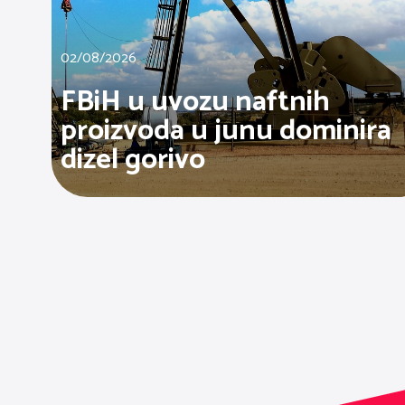
02/08/2026
FBiH u uvozu naftnih
proizvoda u junu dominira
dizel gorivo