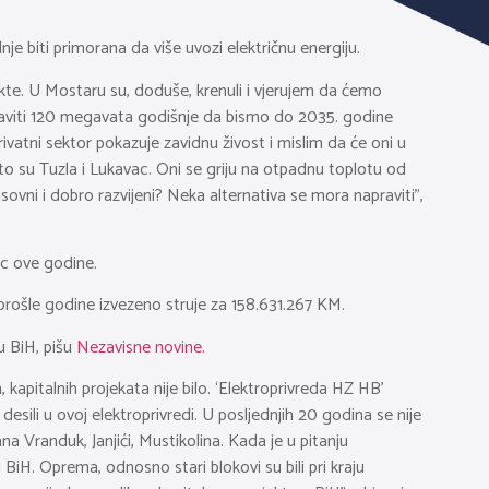
 biti primorana da više uvozi električnu energiju.
kte. U Mostaru su, doduše, krenuli i vjerujem da ćemo
 praviti 120 megavata godišnje da bismo do 2035. godine
vatni sektor pokazuje zavidnu živost i mislim da će oni u
to su Tuzla i Lukavac. Oni se griju na otpadnu toplotu od
ovni i dobro razvijeni? Neka alternativa se mora napraviti”,
ec ove godine.
prošle godine izvezeno struje za 158.631.267 KM.
 u BiH, pišu
Nezavisne novine.
 kapitalnih projekata nije bilo. ‘Elektroprivreda HZ HB’
 desili u ovoj elektroprivredi. U posljednjih 20 godina se nije
ana Vranduk, Janjići, Mustikolina. Kada je u pitanju
i BiH. Oprema, odnosno stari blokovi su bili pri kraju