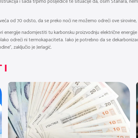
nstrukcija i sada trpimo posljedice te situacije da, osim Stanara, ne
BiH veća od 70 odsto, da se preko noći ne možemo odreći ove sirovine,
ori energije nadomjestiti tu karbonsku proizvodnju električne energij
lako odreći ni termokapaciteta. Iako je potrebno da se dekarboniza
ine”, zaključio je Jerlagić.
TI