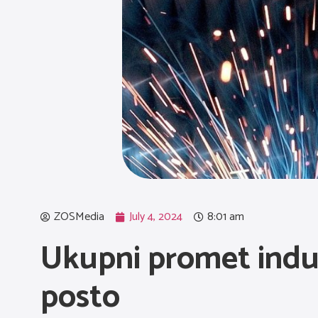
ZOSMedia
July 4, 2024
8:01 am
Ukupni promet indust
posto