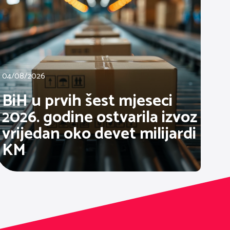
04/08/2026
BiH u prvih šest mjeseci
2026. godine ostvarila izvoz
vrijedan oko devet milijardi
KM