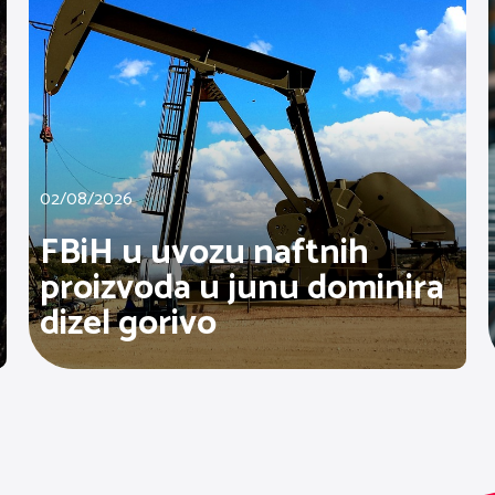
02/08/2026
FBiH u uvozu naftnih
proizvoda u junu dominira
dizel gorivo