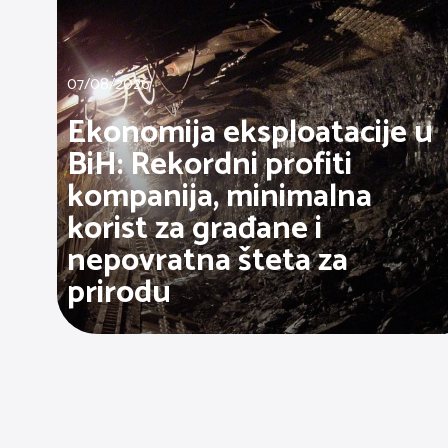
07/08/2026
Ekonomija eksploatacije u
BiH: Rekordni profiti
kompanija, minimalna
korist za građane i
nepovratna šteta za
prirodu