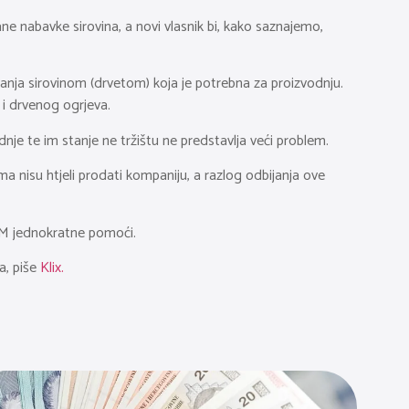
e nabavke sirovina, a novi vlasnik bi, kako saznajemo,
evanja sirovinom (drvetom) koja je potrebna za proizvodnju.
a i drvenog ogrjeva.
nje te im stanje ne tržištu ne predstavlja veći problem.
jima nisu htjeli prodati kompaniju, a razlog odbijanja ove
 KM jednokratne pomoći.
a, piše
Klix.