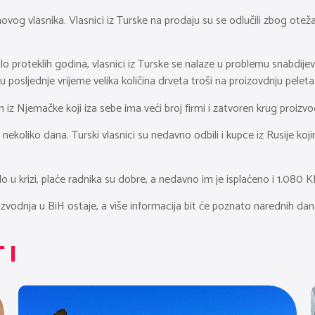
g vlasnika. Vlasnici iz Turske na prodaju su se odlučili zbog otežan
ilo proteklih godina, vlasnici iz Turske se nalaze u problemu snabdij
 u posljednje vrijeme velika količina drveta troši na proizovdnju pelet
iz Njemačke koji iza sebe ima veći broj firmi i zatvoren krug proizvod
ih nekoliko dana. Turski vlasnici su nedavno odbili i kupce iz Rusije ko
 u krizi, plaće radnika su dobre, a nedavno im je isplaćeno i 1.080
oizvodnja u BiH ostaje, a više informacija bit će poznato narednih dan
TI