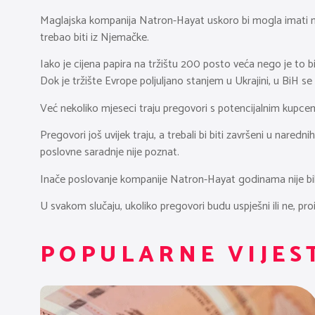
Maglajska kompanija Natron-Hayat uskoro bi mogla imati novo
trebao biti iz Njemačke.
Iako je cijena papira na tržištu 200 posto veća nego je to b
Dok je tržište Evrope poljuljano stanjem u Ukrajini, u BiH se
Već nekoliko mjeseci traju pregovori s potencijalnim kupcem 
Pregovori još uvijek traju, a trebali bi biti završeni u naredn
poslovne saradnje nije poznat.
Inače poslovanje kompanije Natron-Hayat godinama nije bilo
U svakom slučaju, ukoliko pregovori budu uspješni ili ne, pr
POPULARNE VIJES