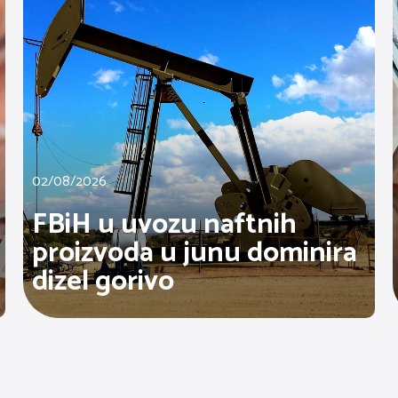
02/08/2026
FBiH u uvozu naftnih
proizvoda u junu dominira
dizel gorivo