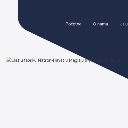
Početna
O nama
Usl