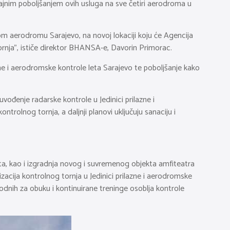
čajnim poboljšanjem ovih usluga na sve četiri aerodroma u
om aerodromu Sarajevo, na novoj lokaciji koju će Agencija
tornja”, ističe direktor BHANSA-e, Davorin Primorac.
zne i aerodromske kontrole leta Sarajevo te poboljšanje kako
uvođenje radarske kontrole u Jedinici prilazne i
trolnog tornja, a daljnji planovi uključuju sanaciju i
kata, kao i izgradnja novog i suvremenog objekta amfiteatra
acija kontrolnog tornja u Jedinici prilazne i aerodromske
odnih za obuku i kontinuirane treninge osoblja kontrole