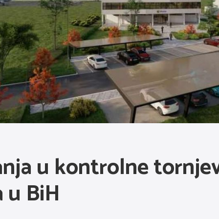
nja u kontrolne tornjev
a u BiH