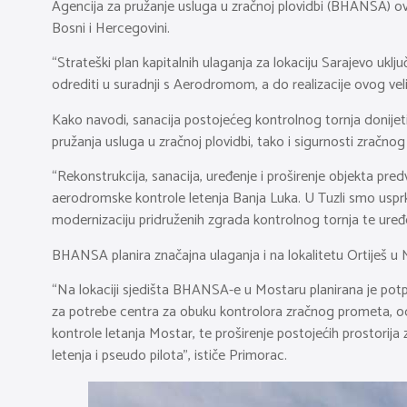
Agencija za pružanje usluga u zračnoj plovidbi (BHANSA) ove
Bosni i Hercegovini.
“Strateški plan kapitalnih ulaganja za lokaciju Sarajevo u
odrediti u suradnji s Aerodromom, a do realizacije ovog vel
Kako navodi, sanacija postojećeg kontrolnog tornja donijeti
pružanja usluga u zračnoj plovidbi, tako i sigurnosti zračno
“Rekonstrukcija, sanacija, uređenje i proširenje objekta predv
aerodromske kontrole letenja Banja Luka. U Tuzli smo usprkos
modernizaciju pridruženih zgrada kontrolnog tornja te uređ
BHANSA planira značajna ulaganja i na lokalitetu Ortiješ u M
“Na lokaciji sjedišta BHANSA-e u Mostaru planirana je potpun
za potrebe centra za obuku kontrolora zračnog prometa, odno
kontrole letanja Mostar, te proširenje postojećih prostorij
letenja i pseudo pilota”, ističe Primorac.