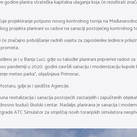
 godine planira strateška kapitalna ulaganja koja će rezultirati zna
ključuje projektiranje potpuno novog kontrolnog tornja na Međunarodn
ikog projekta planirani su radovi na sanaciji postojećeg kontrolnog 
 će značajno poboljšanje radnih uvjeta za zaposlenike Jedinice prila
g prometa.
iđeno je i u Banja Luci, gdje su također planirani pripremni radovi za 
 pandemiji u 2020. godini završili sanaciju i modernizaciju kupole kon
enje meteo parka”, objašnjava Primorac.
ostaru, gdje je i sjedište Agencije.
a revitalizacija i sanacija postojećih zastarjelih i zapuštenih obje
sno budući školski centar. Nadalje, planirana je sanacija i moderniz
a zgrade ATC Simulator za smještaj novih toranjskih simulatora neoph