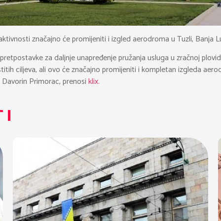
tivnosti značajno će promijeniti i izgled aerodroma u Tuzli, Banja Lu
le pretpostavke za daljnje unapređenje pružanja usluga u zračnoj plo
tih ciljeva, ali ovo će značajno promijeniti i kompletan izgleda aerod
e Davorin Primorac, prenosi
klix.
TI