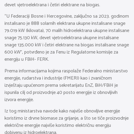
devet vjetroelektrana i četiri elektrane na biogas.
“U Federaciji Bosne i Hercegovine, zaključno sa 2023. godinom
instalisano je 888 solarnih elektrana ukupne instalisane snage
79.019 kW (kilovata), 70 malih hidroelektrana ukupne instalisane
snage 75.130 kW, devet vjetroelektrana ukupne instalisane
snage 135.000 kW i četiri elektrane na biogas instalisane snage
600 kW”, potvrđeno je za Fenu iz Regulatorne komisije za
energiju u FBiH- FERK.
Prema informacijama kojima raspolaže Federalno ministarstvo
energije, rudarstva i industrije (FMERI) kao i zvaničnom
izvještaju upućenom prema sekretarijatu EnZ, BiH/FBiH je
ispunila cilj od proizvodnje 40 posto energije iz obnovljivih
izvora energije.
Iz tog ministarstva navode kako najviše obnovljive energije
koristimo iz drvne biomase za grijanje, a što se tiče proizvodnje
električne energije najviše koristimo električnu energiju
dobivenu iz hidroelektrana.