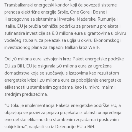
Transbalkanski energetski koridor koji će povezati sisteme
prenosa električne energije Srbije, Crne Gore i Bosne i
Hercegovine sa sistemima Hrvatske, Mađarske, Rumunije i
Italije. EU je pružila tehničku podršku za pripremu projekata i
sufinansira investicije sa 8,8 miliona eura u grantovima u okviru
vodećeg stuba 5. za prelazak sa uglja u okviru Ekonomskog i
investicionog plana za zapadni Balkan kroz WBIF.
Od 70 miliona eura izdvojenih kroz Paket energetske podrške
EU za BiH, EU je osigurala 50 miliona eura za ugrožena
domaćinstva koja se suočavaju s izazovima kao rezultatom
energetske krize i 20 miliona eura za poboljšanje energetske
efikasnosti u stambenim zgradama, kao i u mikro, malim i
srednjim preduzećima.
“U toku je implementacija Paketa energetske podrške EU, a
objavljuju se pozivi za prijavu projekata iz oblasti unapređenja
energetske efikasnosti u stambenim zgradama i poslovnim
subjektima”, naglasili su iz Delegacije EU u BiH.