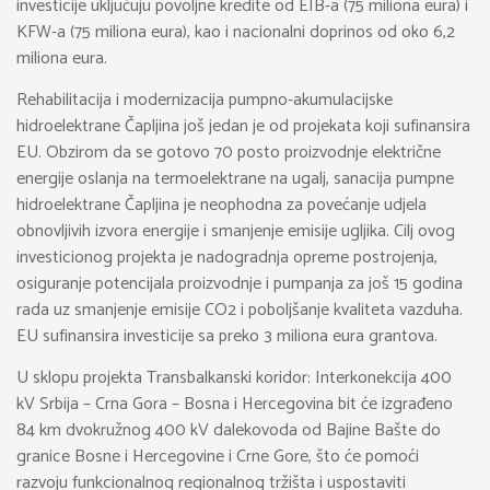
investicije uključuju povoljne kredite od EIB-a (75 miliona eura) i
KFW-a (75 miliona eura), kao i nacionalni doprinos od oko 6,2
miliona eura.
Rehabilitacija i modernizacija pumpno-akumulacijske
hidroelektrane Čapljina još jedan je od projekata koji sufinansira
EU. Obzirom da se gotovo 70 posto proizvodnje električne
energije oslanja na termoelektrane na ugalj, sanacija pumpne
hidroelektrane Čapljina je neophodna za povećanje udjela
obnovljivih izvora energije i smanjenje emisije ugljika. Cilj ovog
investicionog projekta je nadogradnja opreme postrojenja,
osiguranje potencijala proizvodnje i pumpanja za još 15 godina
rada uz smanjenje emisije CO2 i poboljšanje kvaliteta vazduha.
EU sufinansira investicije sa preko 3 miliona eura grantova.
U sklopu projekta Transbalkanski koridor: Interkonekcija 400
kV Srbija – Crna Gora – Bosna i Hercegovina bit će izgrađeno
84 km dvokružnog 400 kV dalekovoda od Bajine Bašte do
granice Bosne i Hercegovine i Crne Gore, što će pomoći
razvoju funkcionalnog regionalnog tržišta i uspostaviti