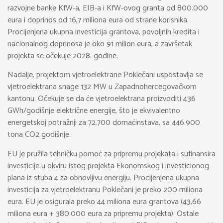
razvojne banke KfW-a, EIB-a i KfW-ovog granta od 800.000
eura i doprinos od 16,7 miliona eura od strane korisnika.
Procijenjena ukupna investicija grantova, povoljnih kredita i
nacionalnog doprinosa je oko 91 milion eura, a završetak
projekta se očekuje 2028. godine.
Nadalje, projektom vjetroelektrane Poklečani uspostavlja se
vjetroelektrana snage 132 MW u Zapadnohercegovačkom
kantonu. Očekuje se da će vjetroelektrana proizvoditi 436
GWh/godišnje električne energije, što je ekvivalentno
energetskoj potražnji za 72.700 domaćinstava, sa 446.900
tona CO2 godišnje.
EU je pružila tehničku pomoć za pripremu projekata i sufinansira
investicije u okviru istog projekta Ekonomskog i investicionog
plana iz stuba 4 za obnovljivu energiju. Procijenjena ukupna
investicija za vjetroelektranu Poklečani je preko 200 miliona
eura. EU je osigurala preko 44 miliona eura grantova (43,66
miliona eura + 380.000 eura za pripremu projekta). Ostale