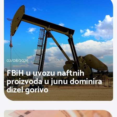
02/08/2026
FBiH u uvozu naftnih
proizvoda u junu dominira
dizel gorivo