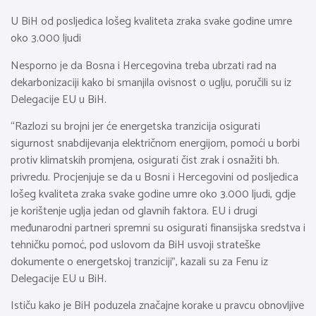
U BiH od posljedica lošeg kvaliteta zraka svake godine umre
oko 3.000 ljudi
Nesporno je da Bosna i Hercegovina treba ubrzati rad na
dekarbonizaciji kako bi smanjila ovisnost o uglju, poručili su iz
Delegacije EU u BiH.
“Razlozi su brojni jer će energetska tranzicija osigurati
sigurnost snabdijevanja električnom energijom, pomoći u borbi
protiv klimatskih promjena, osigurati čist zrak i osnažiti bh.
privredu. Procjenjuje se da u Bosni i Hercegovini od posljedica
lošeg kvaliteta zraka svake godine umre oko 3.000 ljudi, gdje
je korištenje uglja jedan od glavnih faktora. EU i drugi
međunarodni partneri spremni su osigurati finansijska sredstva i
tehničku pomoć, pod uslovom da BiH usvoji strateške
dokumente o energetskoj tranziciji”, kazali su za Fenu iz
Delegacije EU u BiH.
Ističu kako je BiH poduzela značajne korake u pravcu obnovljive