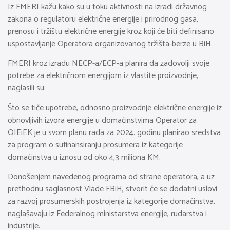
Iz FMERI kažu kako su u toku aktivnosti na izradi državnog
zakona o regulatoru električne energije i prirodnog gasa,
prenosu i tržištu električne energije kroz koji će biti definisano
uspostavljanje Operatora organizovanog tržišta-berze u BiH.
FMERI kroz izradu NECP-a/ECP-a planira da zadovolji svoje
potrebe za električnom energijom iz vlastite proizvodnje,
naglasili su.
Što se tiče upotrebe, odnosno proizvodnje električne energije iz
obnovljivih izvora energije u domaćinstvima Operator za
OIEiEK je u svom planu rada za 2024. godinu planirao sredstva
za program o sufinansiranju prosumera iz kategorije
domaćinstva u iznosu od oko 4,3 miliona KM.
Donošenjem navedenog programa od strane operatora, a uz
prethodnu saglasnost Vlade FBiH, stvorit će se dodatni uslovi
za razvoj prosumerskih postrojenja iz kategorije domaćinstva,
naglašavaju iz Federalnog ministarstva energije, rudarstva i
industrije.