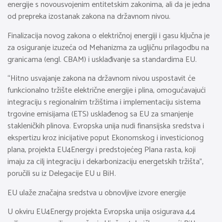
energije s novousvojenim entitetskim zakonima, ali da je jedna
od prepreka izostanak zakona na državnom nivou.
Finalizacija novog zakona o električnoj energiji i gasu ključna je
za osiguranje izuzeća od Mehanizma za ugljičnu prilagodbu na
granicama (engl. CBAM) i usklađivanje sa standardima EU.
“Hitno usvajanje zakona na državnom nivou uspostavit će
funkcionalno tržište električne energije i plina, omogućavajući
integraciju s regionalnim tržištima i implementaciju sistema
trgovine emisijama (ETS) usklađenog sa EU za smanjenje
stakleničkih plinova. Evropska unija nudi finansijska sredstva i
ekspertizu kroz inicijative poput Ekonomskog i investicionog
plana, projekta EU4Energy i predstojećeg Plana rasta, koji
imaju za cilj integraciju i dekarbonizaciju energetskih tržišta”,
poručili su iz Delegacije EU u BiH.
EU ulaže značajna sredstva u obnovljive izvore energije
U okviru EU4Energy projekta Evropska unija osigurava 4,4