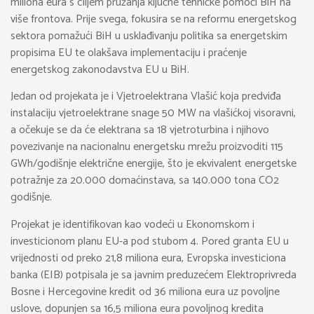
miliona eura s ciljem pružanja ključne tehničke pomoći BiH na
više frontova. Prije svega, fokusira se na reformu energetskog
sektora pomažući BiH u usklađivanju politika sa energetskim
propisima EU te olakšava implementaciju i praćenje
energetskog zakonodavstva EU u BiH.
Jedan od projekata je i Vjetroelektrana Vlašić koja predviđa
instalaciju vjetroelektrane snage 50 MW na vlašićkoj visoravni,
a očekuje se da će elektrana sa 18 vjetroturbina i njihovo
povezivanje na nacionalnu energetsku mrežu proizvoditi 115
GWh/godišnje električne energije, što je ekvivalent energetske
potražnje za 20.000 domaćinstava, sa 140.000 tona CO2
godišnje.
Projekat je identifikovan kao vodeći u Ekonomskom i
investicionom planu EU-a pod stubom 4. Pored granta EU u
vrijednosti od preko 21,8 miliona eura, Evropska investiciona
banka (EIB) potpisala je sa javnim preduzećem Elektroprivreda
Bosne i Hercegovine kredit od 36 miliona eura uz povoljne
uslove, dopunjen sa 16,5 miliona eura povoljnog kredita