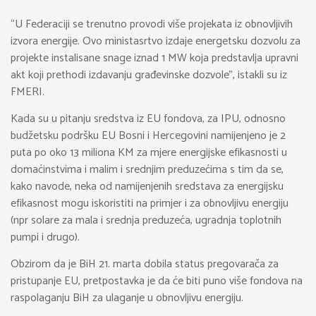
“U Federaciji se trenutno provodi više projekata iz obnovljivih
izvora energije. Ovo ministasrtvo izdaje energetsku dozvolu za
projekte instalisane snage iznad 1 MW koja predstavlja upravni
akt koji prethodi izdavanju građevinske dozvole”, istakli su iz
FMERI.
Kada su u pitanju sredstva iz EU fondova, za IPU, odnosno
budžetsku podršku EU Bosni i Hercegovini namijenjeno je 2
puta po oko 13 miliona KM za mjere energijske efikasnosti u
domaćinstvima i malim i srednjim preduzećima s tim da se,
kako navode, neka od namijenjenih sredstava za energijsku
efikasnost mogu iskoristiti na primjer i za obnovljivu energiju
(npr solare za mala i srednja preduzeća, ugradnja toplotnih
pumpi i drugo).
Obzirom da je BiH 21. marta dobila status pregovarača za
pristupanje EU, pretpostavka je da će biti puno više fondova na
raspolaganju BiH za ulaganje u obnovljivu energiju.