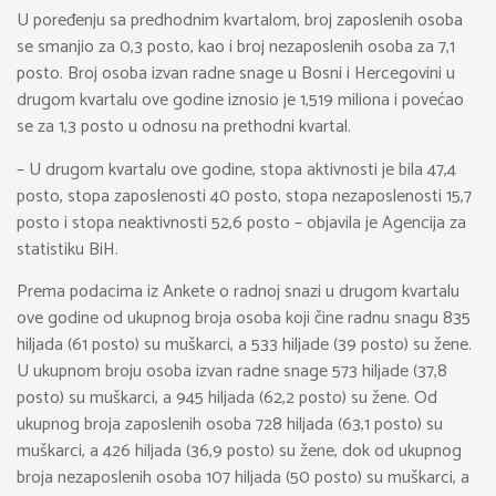
U poređenju sa predhodnim kvartalom, broj zaposlenih osoba
se smanjio za 0,3 posto, kao i broj nezaposlenih osoba za 7,1
posto. Broj osoba izvan radne snage u Bosni i Hercegovini u
drugom kvartalu ove godine iznosio je 1,519 miliona i povećao
se za 1,3 posto u odnosu na prethodni kvartal.
– U drugom kvartalu ove godine, stopa aktivnosti je bila 47,4
posto, stopa zaposlenosti 40 posto, stopa nezaposlenosti 15,7
posto i stopa neaktivnosti 52,6 posto – objavila je Agencija za
statistiku BiH.
Prema podacima iz Ankete o radnoj snazi u drugom kvartalu
ove godine od ukupnog broja osoba koji čine radnu snagu 835
hiljada (61 posto) su muškarci, a 533 hiljade (39 posto) su žene.
U ukupnom broju osoba izvan radne snage 573 hiljade (37,8
posto) su muškarci, a 945 hiljada (62,2 posto) su žene. Od
ukupnog broja zaposlenih osoba 728 hiljada (63,1 posto) su
muškarci, a 426 hiljada (36,9 posto) su žene, dok od ukupnog
broja nezaposlenih osoba 107 hiljada (50 posto) su muškarci, a