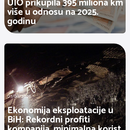
UIO prikupila 395 miliona km
više u odnosu na 2025.
godinu
07/08/2026
Ekonomija eksploatacije u
BiH: Rekordni profiti
kompanija, minimalna korist