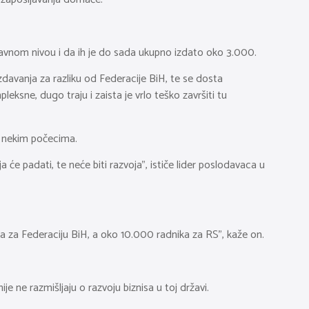
avnom nivou i da ih je do sada ukupno izdato oko 3.000.
izdavanja za razliku od Federacije BiH, te se dosta
sne, dugo traju i zaista je vrlo teško završiti tu
u nekim počecima.
će padati, te neće biti razvoja”, ističe lider poslodavaca u
a za Federaciju BiH, a oko 10.000 radnika za RS”, kaže on.
 ne razmišljaju o razvoju biznisa u toj državi.