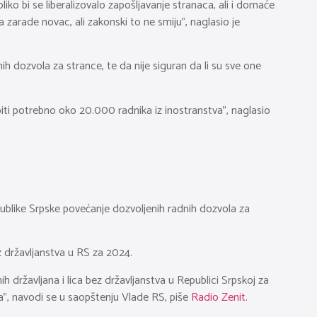
iko bi se liberalizovalo zapošljavanje stranaca, ali i domaće
a zarade novac, ali zakonski to ne smiju”, naglasio je
 dozvola za strance, te da nije siguran da li su sve one
iti potrebno oko 20.000 radnika iz inostranstva”, naglasio
epublike Srpske povećanje dozvoljenih radnih dozvola za
z državljanstva u RS za 2024.
državljana i lica bez državljanstva u Republici Srpskoj za
la”, navodi se u saopštenju Vlade RS, piše
Radio Zenit.