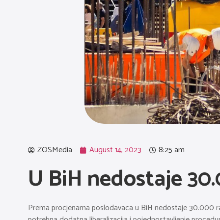
ZOSMedia
August 14, 2023
8:25 am
U BiH nedostaje 30.
Prema procjenama poslodavaca u BiH nedostaje 30.000 radni
potrebna dodatna liberalizacija i pojednostavljenje procedu