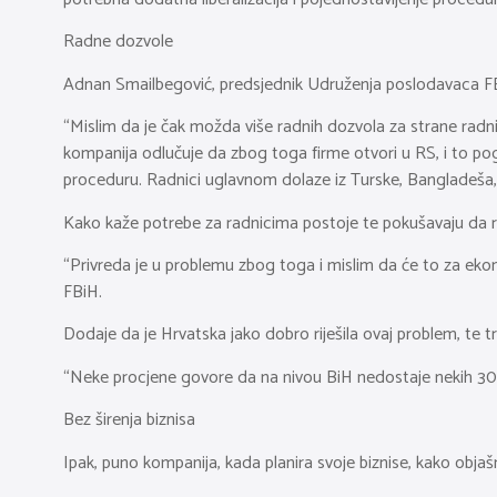
Radne dozvole
Adnan Smailbegović, predsjednik Udruženja poslodavaca FBi
“Mislim da je čak možda više radnih dozvola za strane radnike
kompanija odlučuje da zbog toga firme otvori u RS, i to pog
proceduru. Radnici uglavnom dolaze iz Turske, Bangladeša, P
Kako kaže potrebe za radnicima postoje te pokušavaju da ra
“Privreda je u problemu zbog toga i mislim da će to za ekono
FBiH.
Dodaje da je Hrvatska jako dobro riješila ovaj problem, te 
“Neke procjene govore da na nivou BiH nedostaje nekih 30.0
Bez širenja biznisa
Ipak, puno kompanija, kada planira svoje biznise, kako objaš