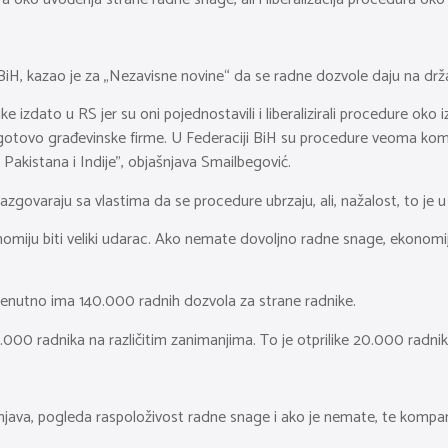
H, kazao je za „Nezavisne novine“ da se radne dozvole daju na drž
 izdato u RS jer su oni pojednostavili i liberalizirali procedure oko 
otovo građevinske firme. U Federaciji BiH su procedure veoma komplek
akistana i Indije”, objašnjava Smailbegović.
zgovaraju sa vlastima da se procedure ubrzaju, ali, nažalost, to je 
miju biti veliki udarac. Ako nemate dovoljno radne snage, ekonomija 
trenutno ima 140.000 radnih dozvola za strane radnike.
00 radnika na različitim zanimanjima. To je otprilike 20.000 radnik
njava, pogleda raspoloživost radne snage i ako je nemate, te kompanije