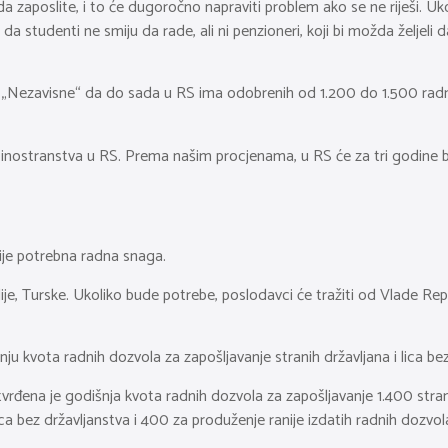
 zaposlite, i to će dugoročno napraviti problem ako se ne riješi. Ukol
a studenti ne smiju da rade, ali ni penzioneri, koji bi možda željeli d
a „Nezavisne“ da do sada u RS ima odobrenih od 1.200 do 1.500 radnih
 inostranstva u RS. Prema našim procjenama, u RS će za tri godine b
ije potrebna radna snaga.
dije, Turske. Ukoliko bude potrebe, poslodavci će tražiti od Vlade R
ju kvota radnih dozvola za zapošljavanje stranih državljana i lica be
na je godišnja kvota radnih dozvola za zapošljavanje 1.400 stranih 
lica bez državljanstva i 400 za produženje ranije izdatih radnih dozvo