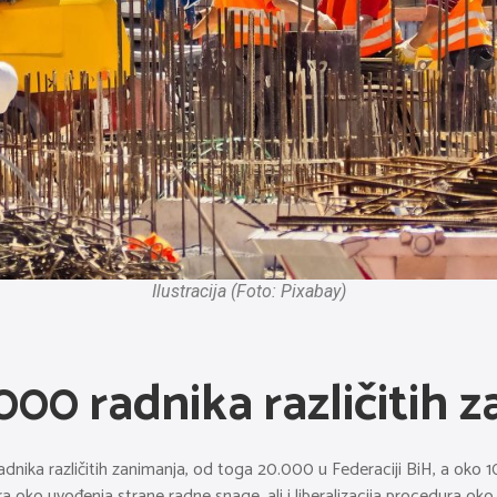
Ilustracija (Foto: Pixabay)
000 radnika različitih 
ka različitih zanimanja, od toga 20.000 u Federaciji BiH, a oko 10
ra oko uvođenja strane radne snage, ali i liberalizacija procedura ok