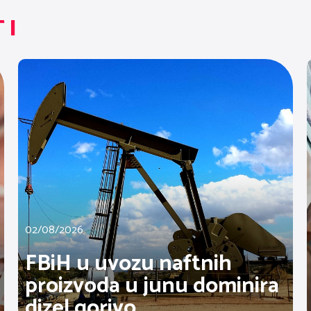
TI
02/08/2026
FBiH u uvozu naftnih
proizvoda u junu dominira
dizel gorivo