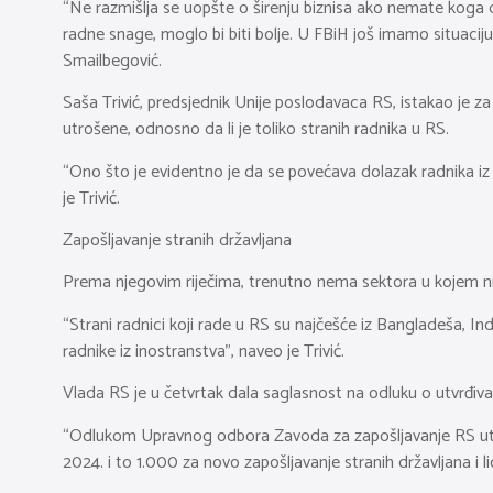
“Ne razmišlja se uopšte o širenju biznisa ako nemate koga da
radne snage, moglo bi biti bolje. U FBiH još imamo situaciju d
Smailbegović.
Saša Trivić, predsjednik Unije poslodavaca RS, istakao je z
utrošene, odnosno da li je toliko stranih radnika u RS.
“Ono što je evidentno je da se povećava dolazak radnika iz
je Trivić.
Zapošljavanje stranih državljana
Prema njegovim riječima, trenutno nema sektora u kojem n
“Strani radnici koji rade u RS su najčešće iz Bangladeša, In
radnike iz inostranstva”, naveo je Trivić.
Vlada RS je u četvrtak dala saglasnost na odluku o utvrđivan
“Odlukom Upravnog odbora Zavoda za zapošljavanje RS utvrđe
2024. i to 1.000 za novo zapošljavanje stranih državljana i 