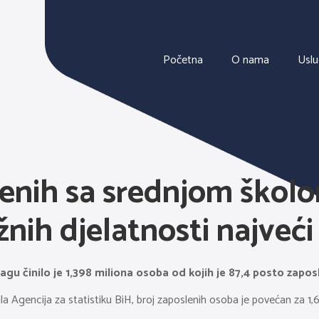
Početna
O nama
Usl
enih sa srednjom školom
nih djelatnosti najveći
agu činilo je 1,398 miliona osoba od kojih je 87,4 posto zapos
a Agencija za statistiku BiH, broj zaposlenih osoba je povećan za 1,