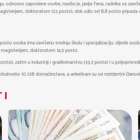
agu, odnosno zaposlene osobe, naviše je, javlja Fena, radnika sa zavr
agisterijem, doktoratom (22 posto), dok udio od 8,8 posto pripada o
osto osoba ima završenu srednju školu i specijalizaciju, slijede o
 magisterijem, doktoratom 14,5 posto.
to), zatim u industriji i građevinarstvu (33,3 posto) i u poljoprivredi
obuhvatio 10.728 domaćinstava, a anketirani su svi rezidentni članov
TI