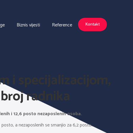
uge
Biznis vijesti
Reference
Kontakt
 i specijalizacijom,
 broj radnika
lenih i 12,6 posto nezaposlenih osoba.
6 posto, a nezaposlenih se smanjio za 6,2 posto.