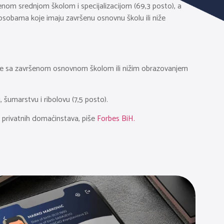
šenom srednjom školom i specijalizacijom (69,3 posto), a
sobama koje imaju završenu osnovnu školu ili niže
sobe sa završenom osnovnom školom ili nižim obrazovanjem
, šumarstvu i ribolovu (7,5 posto).
i privatnih domaćinstava, piše
Forbes BiH.