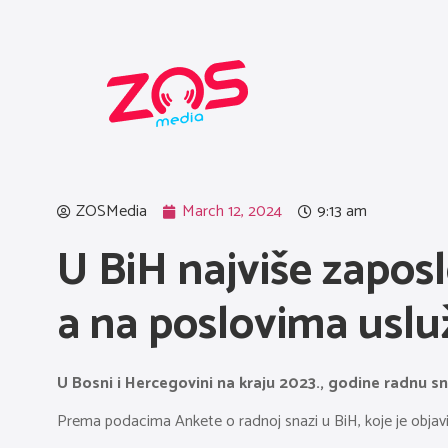
ZOSMedia
March 12, 2024
9:13 am
U BiH najviše zaposl
a na poslovima usluž
U Bosni i Hercegovini na kraju 2023., godine radnu sn
Prema podacima Ankete o radnoj snazi u BiH, koje je objavil