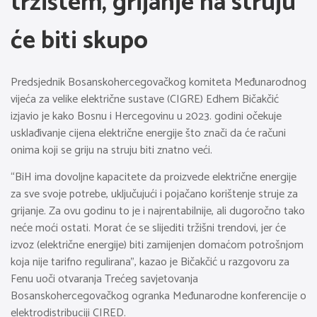
tržištem, grijanje na struju
će biti skupo
Predsjednik Bosanskohercegovačkog komiteta Međunarodnog
vijeća za velike električne sustave (CIGRE) Edhem Bičakčić
izjavio je kako Bosnu i Hercegovinu u 2023. godini očekuje
usklađivanje cijena električne energije što znači da će računi
onima koji se griju na struju biti znatno veći.
“BiH ima dovoljne kapacitete da proizvede električne energije
za sve svoje potrebe, uključujući i pojačano korištenje struje za
grijanje. Za ovu godinu to je i najrentabilnije, ali dugoročno tako
neće moći ostati. Morat će se slijediti tržišni trendovi, jer će
izvoz (električne energije) biti zamijenjen domaćom potrošnjom
koja nije tarifno regulirana”, kazao je Bičakčić u razgovoru za
Fenu uoči otvaranja Trećeg savjetovanja
Bosanskohercegovačkog ogranka Međunarodne konferencije o
elektrodistribuciji CIRED.