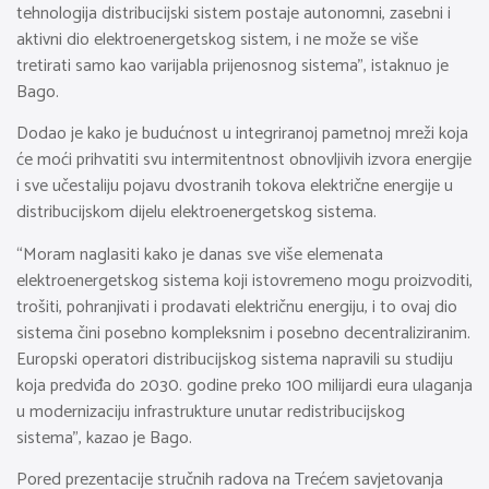
tehnologija distribucijski sistem postaje autonomni, zasebni i
aktivni dio elektroenergetskog sistem, i ne može se više
tretirati samo kao varijabla prijenosnog sistema”, istaknuo je
Bago.
Dodao je kako je budućnost u integriranoj pametnoj mreži koja
će moći prihvatiti svu intermitentnost obnovljivih izvora energije
i sve učestaliju pojavu dvostranih tokova električne energije u
distribucijskom dijelu elektroenergetskog sistema.
“Moram naglasiti kako je danas sve više elemenata
elektroenergetskog sistema koji istovremeno mogu proizvoditi,
trošiti, pohranjivati i prodavati električnu energiju, i to ovaj dio
sistema čini posebno kompleksnim i posebno decentraliziranim.
Europski operatori distribucijskog sistema napravili su studiju
koja predviđa do 2030. godine preko 100 milijardi eura ulaganja
u modernizaciju infrastrukture unutar redistribucijskog
sistema”, kazao je Bago.
Pored prezentacije stručnih radova na Trećem savjetovanja