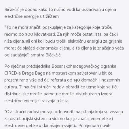
Bičakčić je dodao kako to nužno vodi ka usklađivanju cijena
električne energije s tržištem.
“To ne mora značiti poskupljenje za kategorije koje troše,
recimo do 300 kilovat-sati. Za njih može ostati ista, pa čak i
niža cijena, ali oni koji budu trošili električnu energiju za grijanje
morat će plaćati ekonomsku cijenu, a ta cijena je značajno veća
od sadašnje”, smatra Bičakčić.
Po riječima predsjednika Bosanskohercegovačkog ogranka
CIRED-a Drage Bage na mostarskom savjetovanju bit će
prezentirano više od 60 referata od 140 domaćih i inozemnih
autora. Ti naučni i stručni radovi obradit će teme koje se tiču
distribucijske mreže, pametne mreže, distribuiranih izvora
električne energije i razvoja tržišta.
“Ovi stručni radovi moraju odgovoriti na pitanja koja su vezana
za distribucijski sistem, a vidimo koji je značaj energetike i
elektroenergetike u današnjem svijetu. Primjenom novih