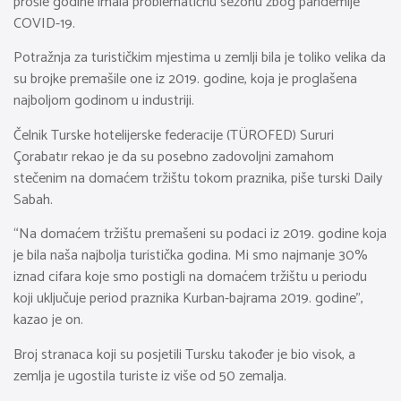
prošle godine imala problematičnu sezonu zbog pandemije
COVID-19.
Potražnja za turističkim mjestima u zemlji bila je toliko velika da
su brojke premašile one iz 2019. godine, koja je proglašena
najboljom godinom u industriji.
Čelnik Turske hotelijerske federacije (TÜROFED) Sururi
Çorabatır rekao je da su posebno zadovoljni zamahom
stečenim na domaćem tržištu tokom praznika, piše turski Daily
Sabah.
“Na domaćem tržištu premašeni su podaci iz 2019. godine koja
je bila naša najbolja turistička godina. Mi smo najmanje 30%
iznad cifara koje smo postigli na domaćem tržištu u periodu
koji uključuje period praznika Kurban-bajrama 2019. godine”,
kazao je on.
Broj stranaca koji su posjetili Tursku također je bio visok, a
zemlja je ugostila turiste iz više od 50 zemalja.