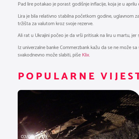
Pad lire potakao je porast godišnje inflacije, koja je u april
Lira je bila relativno stabilna početkom godine, uglavnom zah
tržišta za valutom kroz svoje rezerve.
Ali rat u Ukrajini počeo je da vrši pritisak na liru u martu, j
Iz univerzalne banke Commerzbank kažu da se ne može sa sigurn
svakodnevno može slabiti, piše
Klix.
POPULARNE VIJES
07/08/2026