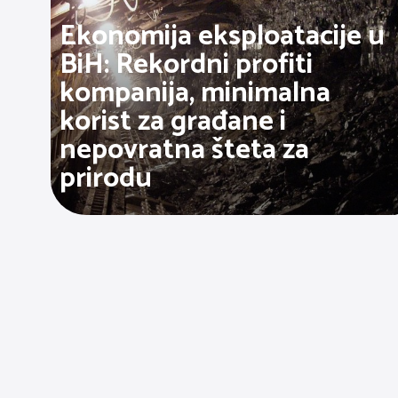
Ekonomija eksploatacije u
BiH: Rekordni profiti
kompanija, minimalna
korist za građane i
nepovratna šteta za
prirodu