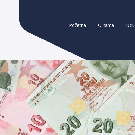
Početna
O nama
Usl