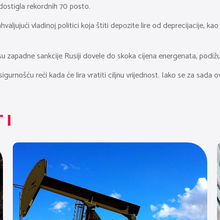
u dostigla rekordnih 70 posto.
valjujući vladinoj politici koja štiti depozite lire od deprecijacije, 
er su zapadne sankcije Rusiji dovele do skoka cijena energenata, podižuć
ošću reći kada će lira vratiti ciljnu vrijednost. Iako se za sada ovaj
TI