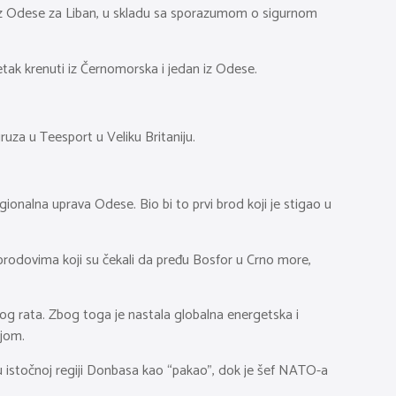
jak iz Odese za Liban, u skladu sa sporazumom o sigurnom
petak krenuti iz Černomorska i jedan iz Odese.
uza u Teesport u Veliku Britaniju.
gionalna uprava Odese. Bio bi to prvi brod koji je stigao u
rodovima koji su čekali da pređu Bosfor u Crno more,
kog rata. Zbog toga je nastala globalna energetska i
ijom.
u istočnoj regiji Donbasa kao “pakao”, dok je šef NATO-a