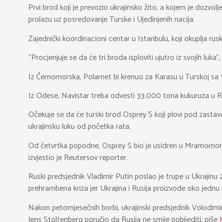
Prvi brod koji je prevozio ukrajinsko žito, a kojem je dozvo
prolazu uz posredovanje Turske i Ujedinjenih nacija.
Zajednički koordinacioni centar u Istanbulu, koji okuplja ru
“Procjenjuje se da će tri broda isploviti ujutro iz svojih luka”
Iz Černomorska, Polarnet bi krenuo za Karasu u Turskoj sa 1
Iz Odese, Navistar treba odvesti 33.000 tona kukuruza u Ri
Očekuje se da će turski brod Osprey S koji plovi pod zastavom
ukrajinsku luku od početka rata.
Od četvrtka popodne, Osprey S bio je usidren u Mramornom 
izvjestio je Reutersov reporter.
Ruski predsjednik Vladimir Putin poslao je trupe u Ukrajinu 
prehrambena kriza jer Ukrajina i Rusija proizvode oko jednu 
Nakon petomjesečnih borbi, ukrajinski predsjednik Volodimi
Jens Stoltenberg poručio da Rusija ne smije pobijediti, piše