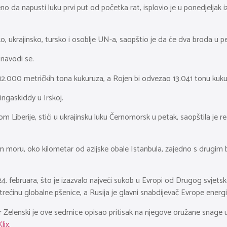
ljeno da napusti luku prvi put od početka rat, isplovio je u ponedjel
sko, ukrajinsko, tursko i osoblje UN-a, saopštio je da će dva broda u 
, navodi se.
2.000 metričkih tona kukuruza, a Rojen bi odvezao 13.041 tonu kukur
ngaskiddy u Irskoj.
 Liberije, stići u ukrajinsku luku Černomorsk u petak, saopštila je re
moru, oko kilometar od azijske obale Istanbula, zajedno s drugim b
24. februara, što je izazvalo najveći sukob u Evropi od Drugog svjets
trećinu globalne pšenice, a Rusija je glavni snabdijevač Evrope energ
r Zelenski je ove sedmice opisao pritisak na njegove oružane snage 
Klix.