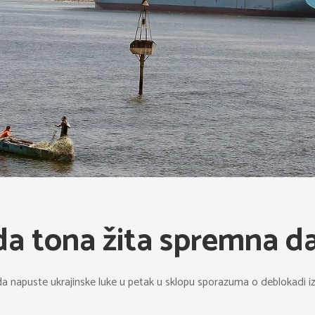
ada tona žita spremna 
a napuste ukrajinske luke u petak u sklopu sporazuma o deblokadi izv