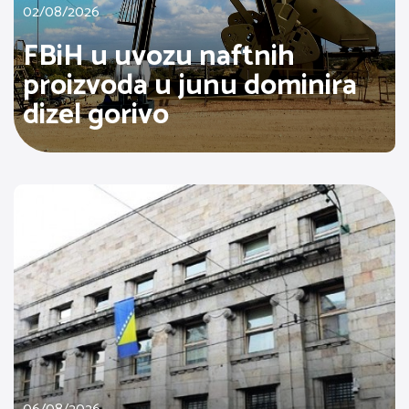
02/08/2026
FBiH u uvozu naftnih
proizvoda u junu dominira
dizel gorivo