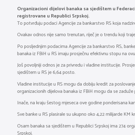
Organizacioni dijelovi banaka sa sjedištem u Federac
registrovane u Republici Srpskoj.
To potvrđuju podaci Agencije za bankarstvo RS koja nadzire
Ovakav odnos nije samo trenutan, riječ je o trendu koji tr
Po posljednjim podacima Agencije za bankarstvo RS, banke 
banaka iz FBiH u RS imaju prosječnu efektivnu stopu na ovu
Još povoljniji odnos je za privredu i vladine institucije. P
sjedištem u RS je 6,64 posto.
Vladine institucije u RS mogu da dobiju kredit za poslovanj
organizacionih dijelova banaka iz FBiH mogu da se zaduže p
Inače, na kraju šestog mjeseca ove godine ponderisana kama
Sve banke u RS plasirale su ukupno oko 4,22 milijarde KM kre
Osam banaka sa sjedištem u Republici Srpskoj ima 274 organ
Srpskoj.