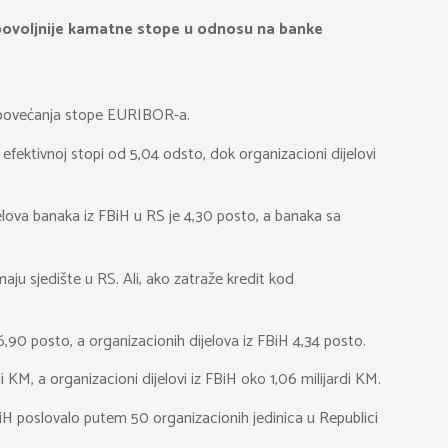
e povoljnije kamatne stope u odnosu na banke
ed povećanja stope EURIBOR-a.
ektivnoj stopi od 5,04 odsto, dok organizacioni dijelovi
jelova banaka iz FBiH u RS je 4,30 posto, a banaka sa
ju sjedište u RS. Ali, ako zatraže kredit kod
90 posto, a organizacionih dijelova iz FBiH 4,34 posto.
 KM, a organizacioni dijelovi iz FBiH oko 1,06 milijardi KM.
iH poslovalo putem 50 organizacionih jedinica u Republici