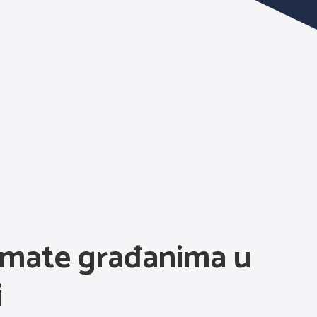
kamate građanima u
i