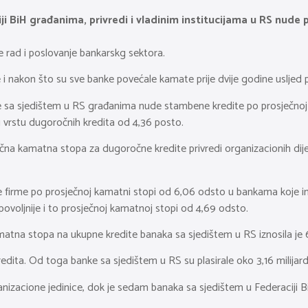
iji BiH građanima, privredi i vladinim institucijama u RS nud
 rad i poslovanje bankarskg sektora.
aje i nakon što su sve banke povećale kamate prije dvije godine uslj
sa sjedištem u RS građanima nude stambene kredite po prosječnoj ef
 vrstu dugoročnih kredita od 4,36 posto.
rosječna kamatna stopa za dugoročne kredite privredi organizacionih di
e firme po prosječnoj kamatni stopi od 6,06 odsto u bankama koje ima
ovoljnije i to prosječnoj kamatnoj stopi od 4,69 odsto.
tna stopa na ukupne kredite banaka sa sjedištem u RS iznosila je 6,
dita. Od toga banke sa sjedištem u RS su plasirale oko 3,16 milijardi
izacione jedinice, dok je sedam banaka sa sjedištem u Federaciji B