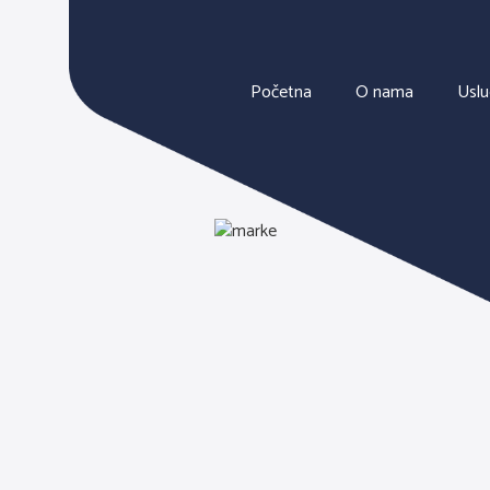
Početna
O nama
Usl