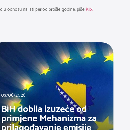
o u odnosu na isti period prošle godine, piše
Klix.
03/08/2026
BiH dobila izuzeće od
primjene Mehanizma za
prilagođavanje emisije