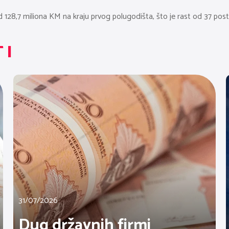
128,7 miliona KM na kraju prvog polugodišta, što je rast od 37 post
TI
31/07/2026
Dug državnih firmi