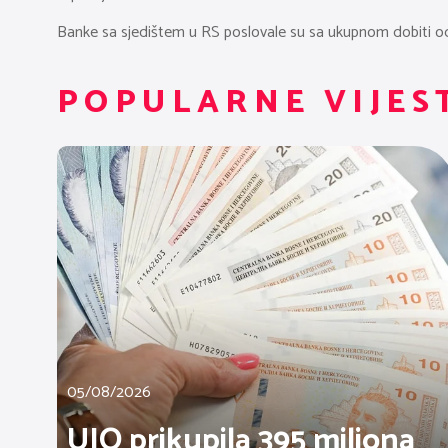
Banke sa sjedištem u RS poslovale su sa ukupnom dobiti od 
POPULARNE VIJES
05/08/2026
UIO prikupila 395 miliona