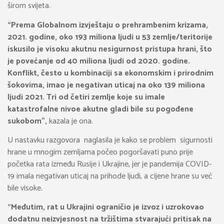
širom svijeta.
“Prema Globalnom izvještaju o prehrambenim krizama,
2021. godine, oko 193 miliona ljudi u 53 zemlje/teritorije
iskusilo je visoku akutnu nesigurnost pristupa hrani, što
je povećanje od 40 miliona ljudi od 2020. godine.
Konflikt, često u kombinaciji sa ekonomskim i prirodnim
šokovima, imao je negativan uticaj na oko 139 miliona
ljudi 2021. Tri od četiri zemlje koje su imale
katastrofalne nivoe akutne gladi bile su pogođene
sukobom”,
kazala je ona.
U nastavku razgovora naglasila je kako se problem sigurnosti
hrane u mnogim zemljama počeo pogoršavati puno prije
početka rata između Rusije i Ukrajine, jer je pandemija COVID-
19 imala negativan uticaj na prihode ljudi, a cijene hrane su već
bile visoke.
“Međutim, rat u Ukrajini ograničio je izvoz i uzrokovao
dodatnu neizvjesnost na tržištima stvarajući pritisak na