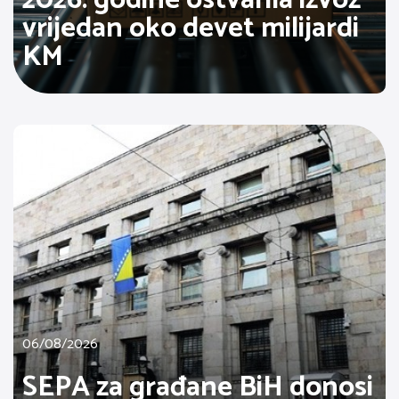
vrijedan oko devet milijardi
KM
06/08/2026
SEPA za građane BiH donosi