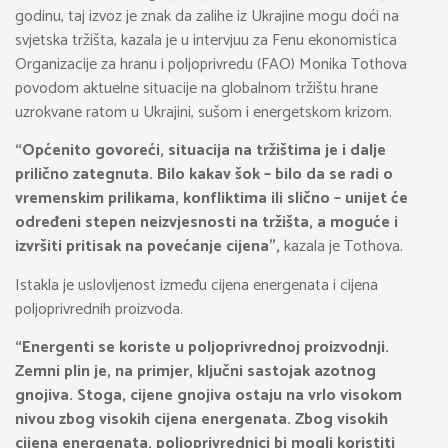
godinu, taj izvoz je znak da zalihe iz Ukrajine mogu doći na
svjetska tržišta, kazala je u intervjuu za Fenu ekonomistica
Organizacije za hranu i poljoprivredu (FAO) Monika Tothova
povodom aktuelne situacije na globalnom tržištu hrane
uzrokvane ratom u Ukrajini, sušom i energetskom krizom.
“Općenito govoreći, situacija na tržištima je i dalje
prilično zategnuta. Bilo kakav šok – bilo da se radi o
vremenskim prilikama, konfliktima ili slično – unijet će
određeni stepen neizvjesnosti na tržišta, a moguće i
izvršiti pritisak na povećanje cijena”,
kazala je Tothova.
Istakla je uslovljenost između cijena energenata i cijena
poljoprivrednih proizvoda.
“Energenti se koriste u poljoprivrednoj proizvodnji.
Zemni plin je, na primjer, ključni sastojak azotnog
gnojiva. Stoga, cijene gnojiva ostaju na vrlo visokom
nivou zbog visokih cijena energenata. Zbog visokih
cijena energenata, poljoprivrednici bi mogli koristiti