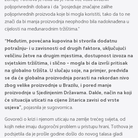
poljoprivrednih dobara i da “posjeduje značajne zalihe
poljoprivrednih proizvoda koje bi mogla koristiti, tako da to ne
znači da bi manja proizvodnja neophodno bila nadoknađena u
cijelosti na međunarodnim tržištima.”
“Međutim, povećana kupovina bi stvorila dodatnu
potražnju- i u zavisnosti od drugih faktora, uključujući
veličinu žetve na drugim mjestima, dostupnost izvoza na
svjetskim tržištima, i slično – mogla bi da izvrši pritisak
na globalno tržišta. U slučaju soje, na primjer, predviđa
se da će globalna proizvodnja porasti na rekordan nivo
zbog velike proizvodnje u Brazilu, i pored manje
proizvodnje u Sjedinjenim Državama. Dakle, način na koji
će situacija uticati na cijene žitarica zavisi od vrste
usjeva”,
pojasnila je sugovornica.
Govoreći o krizi i njenom uticaju na zemlje trećeg svijeta, od
kojih neke imaju dugoročni problem u pristupu hrani, Tothova je
podsjetila da je prošle godine došlo do novog talasa gladi