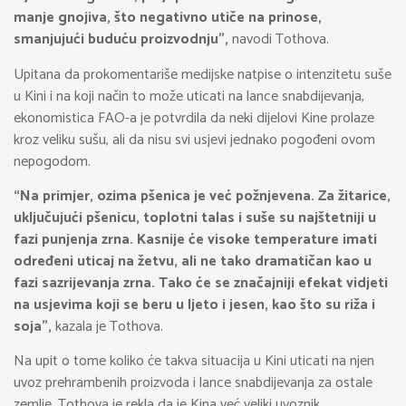
manje gnojiva, što negativno utiče na prinose,
smanjujući buduću proizvodnju”,
navodi Tothova.
Upitana da prokomentariše medijske natpise o intenzitetu suše
u Kini i na koji način to može uticati na lance snabdijevanja,
ekonomistica FAO-a je potvrdila da neki dijelovi Kine prolaze
kroz veliku sušu, ali da nisu svi usjevi jednako pogođeni ovom
nepogodom.
“Na primjer, ozima pšenica je već požnjevena. Za žitarice,
uključujući pšenicu, toplotni talas i suše su najštetniji u
fazi punjenja zrna. Kasnije će visoke temperature imati
određeni uticaj na žetvu, ali ne tako dramatičan kao u
fazi sazrijevanja zrna. Tako će se značajniji efekat vidjeti
na usjevima koji se beru u ljeto i jesen, kao što su riža i
soja”,
kazala je Tothova.
Na upit o tome koliko će takva situacija u Kini uticati na njen
uvoz prehrambenih proizvoda i lance snabdijevanja za ostale
zemlje, Tothova je rekla da je Kina već veliki uvoznik