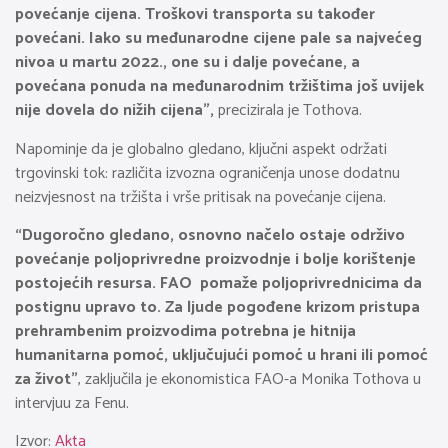
povećanje cijena. Troškovi transporta su također
povećani. Iako su međunarodne cijene pale sa najvećeg
nivoa u martu 2022., one su i dalje povećane, a
povećana ponuda na međunarodnim tržištima još uvijek
nije dovela do nižih cijena”,
precizirala je Tothova.
Napominje da je globalno gledano, ključni aspekt održati
trgovinski tok: različita izvozna ograničenja unose dodatnu
neizvjesnost na tržišta i vrše pritisak na povećanje cijena.
“Dugoročno gledano, osnovno načelo ostaje održivo
povećanje poljoprivredne proizvodnje i bolje korištenje
postojećih resursa. FAO pomaže poljoprivrednicima da
postignu upravo to. Za ljude pogođene krizom pristupa
prehrambenim proizvodima potrebna je hitnija
humanitarna pomoć, uključujući pomoć u hrani ili pomoć
za život”
, zaključila je ekonomistica FAO-a Monika Tothova u
intervjuu za Fenu.
Izvor:
Akta