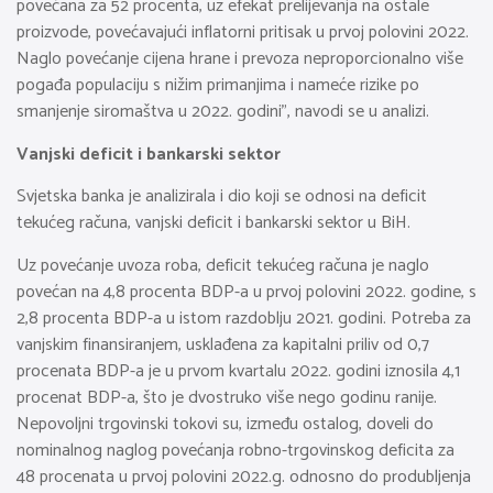
povećana za 52 procenta, uz efekat prelijevanja na ostale
proizvode, povećavajući inflatorni pritisak u prvoj polovini 2022.
Naglo povećanje cijena hrane i prevoza neproporcionalno više
pogađa populaciju s nižim primanjima i nameće rizike po
smanjenje siromaštva u 2022. godini”, navodi se u analizi.
Vanjski deficit i bankarski sektor
Svjetska banka je analizirala i dio koji se odnosi na deficit
tekućeg računa, vanjski deficit i bankarski sektor u BiH.
Uz povećanje uvoza roba, deficit tekućeg računa je naglo
povećan na 4,8 procenta BDP-a u prvoj polovini 2022. godine, s
2,8 procenta BDP-a u istom razdoblju 2021. godini. Potreba za
vanjskim finansiranjem, usklađena za kapitalni priliv od 0,7
procenata BDP-a je u prvom kvartalu 2022. godini iznosila 4,1
procenat BDP-a, što je dvostruko više nego godinu ranije.
Nepovoljni trgovinski tokovi su, između ostalog, doveli do
nominalnog naglog povećanja robno-trgovinskog deficita za
48 procenata u prvoj polovini 2022.g. odnosno do produbljenja