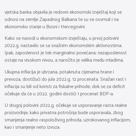
vjetska banka objavila je redovni ekonomski izvještaj koji se
odnosi na zemlje Zapadnog Balkana te su se osvrnuli i na
ekonomsko stanje u Bosni i Hercegovini.
Kako se navodi u ekonomskom izvještaju, u prvoj polovini
2022.g. nastavilo se sa snažnim ekonomskim aktivnostima.
Ipak, zaposlenost je tek marginalno povećana; nezaposlenost
ostaje na visokom nivou, a naročito je velika među mladima.
Ukupna inflacija je ubrzana, potaknuta cijenama hrane i
prevoza, dostižući do jula 2022.g. 12 procenata. Snažan rast i
inflacija su bili od koristi za fiskalne prihode, dok se za deficit
očekuje da će u 2022. godini dostići 1 procenat BDP-a.
U drugoj polovini 2022.g. očekuje se usporavanje rasta realne
proizvodnje, kako privatna potrošnja bude usporavala, zbog
smanjenja realno raspoloživog prihoda, uzrokovanog inflacijom,
kao i smanjenje neto izvoza.