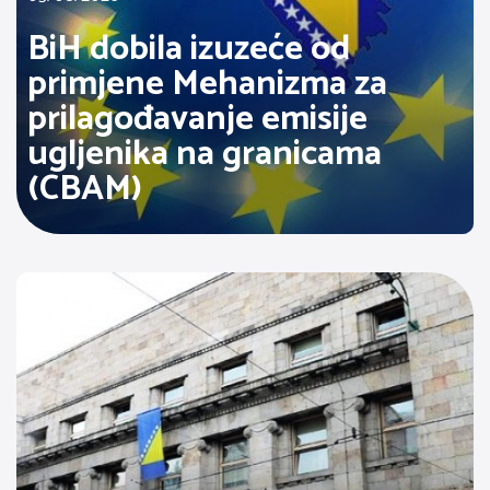
BiH dobila izuzeće od
primjene Mehanizma za
prilagođavanje emisije
ugljenika na granicama
(CBAM)