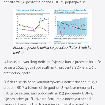
deficita za 4,6 postotna poena BDP-a”, pojašnjava se.
Robno-trgovinski deficit se povećao (Foto: Svjetska
banka)
U kontekstu vanjskog deficita, Svjetska banka predviđa kako će
se on u 2022. godini povećati na 3,1 procenta BDP-a, s 2,6 u
prethodnoj godini.
“Očekuje se da će se vanjskotrgovinski deficit dosegnuti 25,1
procent BDP-a tokom cijele godine. U međuvremenu, priliv
usluga će se značajno poboljšati na 12,5 procenata BDP-a,
dijelom zahvaljujući udvostručenju broja noćenja u periodu
januar- juli ove godine. Istovremeno, doznake su nešto