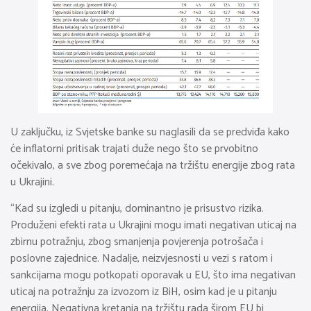
U zaključku, iz Svjetske banke su naglasili da se predviđa kako
će inflatorni pritisak trajati duže nego što se prvobitno
očekivalo, a sve zbog poremećaja na tržištu energije zbog rata
u Ukrajini.
“Kad su izgledi u pitanju, dominantno je prisustvo rizika.
Produženi efekti rata u Ukrajini mogu imati negativan uticaj na
zbirnu potražnju, zbog smanjenja povjerenja potrošača i
poslovne zajednice. Nadalje, neizvjesnosti u vezi s ratom i
sankcijama mogu potkopati oporavak u EU, što ima negativan
uticaj na potražnju za izvozom iz BiH, osim kad je u pitanju
energija. Negativna kretanja na tržištu rada širom EU bi