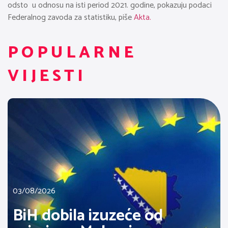
odsto u odnosu na isti period 2021. godine, pokazuju podaci
Federalnog zavoda za statistiku, piše
Akta.
POPULARNE
VIJESTI
03/08/2026
BiH dobila izuzeće od