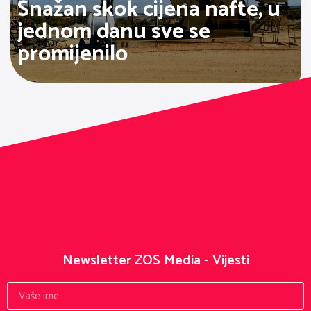
Snažan skok cijena nafte, u
jednom danu sve se
promijenilo
Newsletter ZOS Media - Vijesti