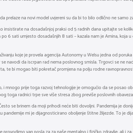
e da prelaze na novi model uvjereni su da bi to bilo odlično ne samo z
nsistirate na dosadašnjoj praksi od 5 radnih dana upitajte se koliko s
dana po 6 sati umjesto dosadašnjih 8 sati – kazala nam je Amina, koj
raživanju koje je provela agencija Autonomy u Welsu jedna od poruka 
đer se navodi da iscrpan rad nema poslovnog smisla. Trgovci se ne
ta, te bi mogao biti pokretač promjena na polju rodne ravnopravnost
, i mnogo prije toga razvoj tehnologije je omogućio da se posao obavl
zbog toga radnici trpe sve više stresa zbog previše poslovnih obavez
Često se brinem da moji prihodi neće biti dovoljni. Pandemija je don
andemije mi je dijagnosticirano oboljenje štitne žlijezde. To je dij
 provodimo van posla za za naše mentalno i fizičko zdravlje, ali i z