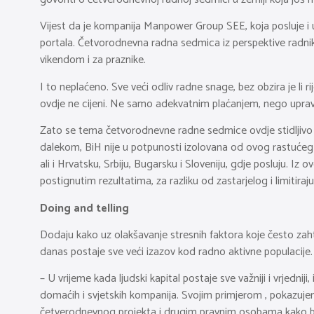
Vijest da je kompanija Manpower Group SEE, koja posluje i u 
portala. Četvorodnevna radna sedmica iz perspektive radnik
vikendom i za praznike.
I to neplaćeno. Sve veći odliv radne snage, bez obzira je li 
ovdje ne cijeni. Ne samo adekvatnim plaćanjem, nego upra
Zato se tema četvorodnevne radne sedmice ovdje stidljivo poj
dalekom, BiH nije u potpunosti izolovana od ovog rastućeg 
ali i Hrvatsku, Srbiju, Bugarsku i Sloveniju, gdje posluju. I
postignutim rezultatima, za razliku od zastarjelog i limitir
Doing and telling
Dodaju kako uz olakšavanje stresnih faktora koje često zaht
danas postaje sve veći izazov kod radno aktivne populacije.
– U vrijeme kada ljudski kapital postaje sve važniji i vrjed
domaćih i svjetskih kompanija. Svojim primjerom , pokazuj
četverodnevnog projekta i drugim pravnim osobama kako bi s