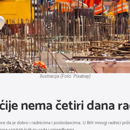
Ilustracija (Foto: Pixabay)
ije nema četiri dana ra
re da je dobro i radnicima i poslodavcima. U BiH mnogi radnici prižel
ra razvijati kulturu rada i privređivanja