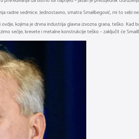
uru privređivanja da bismo išli naprijed – jasan je predsjednik Udruž
nja radne sedmice. Jednostavno, smatra Smailbegović, mi to sebi ne
i ovdje, kojima je drvna industrija glavna izvozna grana, teško. Kad bu
zimo sećije, krevete i metalne konstrukcije teško – zaključit će Smail