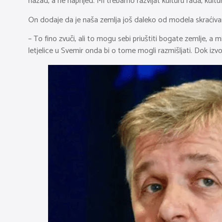
nazad, a ne naprijed. Mi trebamo razvijat kulturu rada, kult
On dodaje da je naša zemlja još daleko od modela skraćiva
– To fino zvuči, ali to mogu sebi priuštiti bogate zemlje, a m
letjelice u Svemir onda bi o tome mogli razmišljati. Dok izvo