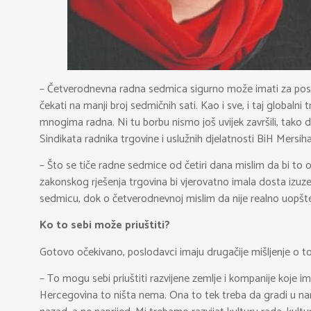
– Četverodnevna radna sedmica sigurno može imati za poslj
čekati na manji broj sedmičnih sati. Kao i sve, i taj global
mnogima radna. Ni tu borbu nismo još uvijek završili, tako
Sindikata radnika trgovine i uslužnih djelatnosti BiH Mersiha
– Što se tiče radne sedmice od četiri dana mislim da bi to o
zakonskog rješenja trgovina bi vjerovatno imala dosta izuze
sedmicu, dok o četverodnevnoj mislim da nije realno uopšte
Ko to sebi može priuštiti?
Gotovo očekivano, poslodavci imaju drugačije mišljenje o t
– To mogu sebi priuštiti razvijene zemlje i kompanije koje i
Hercegovina to ništa nema. Ona to tek treba da gradi u nare