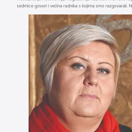
sedmice govori i većina radnika s kojima smo razgovarali. No,