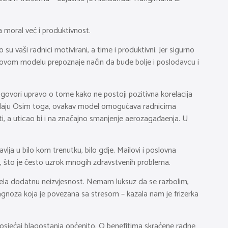
a moral već i produktivnost.
u vaši radnici motivirani, a time i produktivni. Jer sigurno
a u ovom modelu prepoznaje način da bude bolje i poslodavcu i
govori upravo o tome kako ne postoji pozitivna korelacija
 nadaju Osim toga, ovakav model omogućava radnicima
i, a uticao bi i na značajno smanjenje aerozagađaenja. U
ja u bilo kom trenutku, bilo gdje. Mailovi i poslovna
a, što je često uzrok mnogih zdravstvenih problema.
ijela dodatnu neizvjesnost. Nemam luksuz da se razbolim,
agnoza koja je povezana sa stresom – kazala nam je frizerka
a osjećaj blagostanja općenito. O benefitima skraćene radne