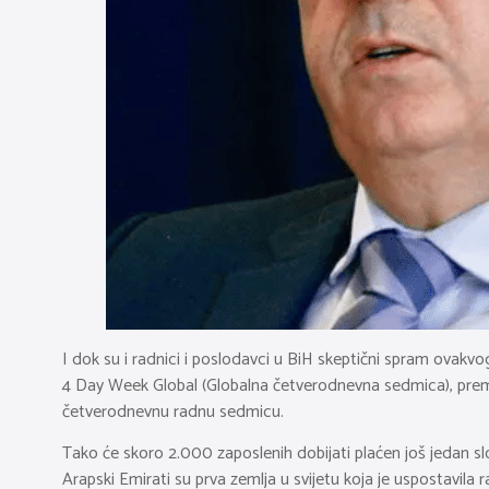
I dok su i radnici i poslodavci u BiH skeptični spram ovakv
4 Day Week Global (Globalna četverodnevna sedmica), prema 
četverodnevnu radnu sedmicu.
Tako će skoro 2.000 zaposlenih dobijati plaćen još jedan s
Arapski Emirati su prva zemlja u svijetu koja je uspostavila 