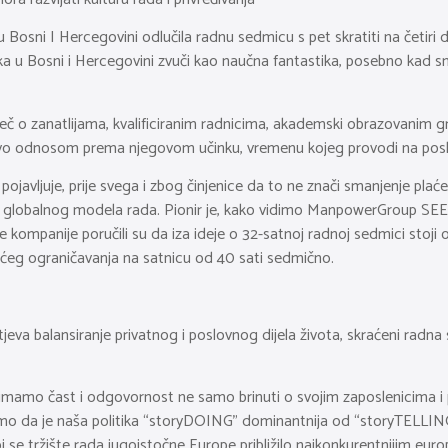
Bosni I Hercegovini odlučila radnu sedmicu s pet skratiti na četiri d
a u Bosni i Hercegovini zvuči kao naučna fantastika, posebno kad sm
riječ o zanatlijama, kvalificiranim radnicima, akademski obrazovanim g
vo odnosom prema njegovom učinku, vremenu kojeg provodi na poslu,
avljuje, prije svega i zbog činjenice da to ne znači smanjenje plaće.
globalnog modela rada. Pionir je, kako vidimo ManpowerGroup SEE, koj
z ove kompanije poručili su da iza ideje o 32-satnoj radnoj sedmici sto
ajućeg ograničavanja na satnicu od 40 sati sedmično.
jeva balansiranje privatnog i poslovnog dijela života, skraćeni radn
niji, imamo čast i odgovornost ne samo brinuti o svojim zaposlenicima 
emo da je naša politika “storyDOING” dominantnija od “storyTELLING
e tržište rada jugoistočne Europe približilo najkonkurentnijim euro