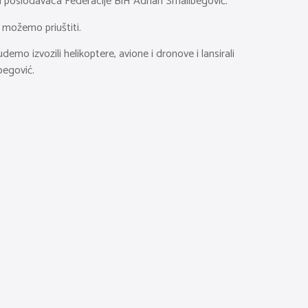
enja poslodavaca Federacije BiH Adnan Smailbegović.
 možemo priuštiti.
demo izvozili helikoptere, avione i dronove i lansirali
begović.