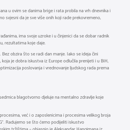
ana u ovim se danima brige i rata probila na vrh dnevnika i
o svjesni da je sve više onih koji rade prekovremeno,
rađanima, ima svoje uzroke i u činjenici da se dobar radnik
 rezultatima koje daje.
 Bez obzira što se radi dan manje. Iako se ideja čini
a je dobra iskustva iz Europe odlučila prenijeti i u BiH,
ji optimizacija poslovanja i vrednovanje ljudskog rada prema
a sedmica blagotvorno djeluje na mentalno zdravlje koje
i procesima, već i o zaposlenicima i procesima velikog broja
”. Radujemo se što ćemo podijeliti iskustvo
pskim tržištima – objasnio je Aleksandar Hangimana iz