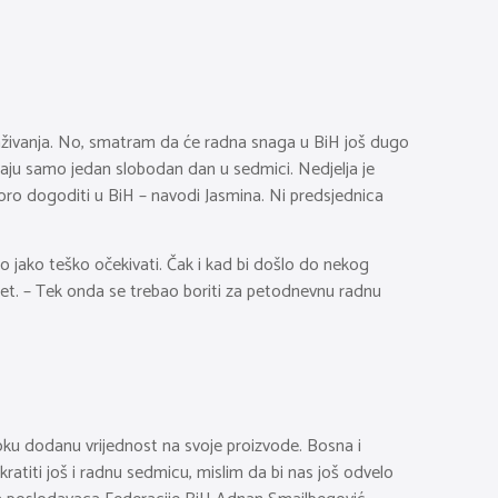
aživanja. No, smatram da će radna snaga u BiH još dugo
 imaju samo jedan slobodan dan u sedmici. Nedjelja je
oro dogoditi u BiH – navodi Jasmina. Ni predsjednica
to jako teško očekivati. Čak i kad bi došlo do nekog
tet. – Tek onda se trebao boriti za petodnevnu radnu
isoku dodanu vrijednost na svoje proizvode. Bosna i
ratiti još i radnu sedmicu, mislim da bi nas još odvelo