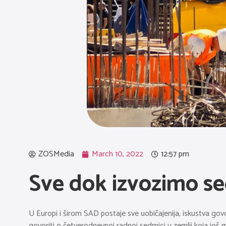
ZOSMedia
March 10, 2022
12:57 pm
Sve dok izvozimo seć
U Europi i širom SAD postaje sve uobičajenija, iskustva govo
govoriti o četverodnevnoj radnoj sedmici u zemlji koja još mo