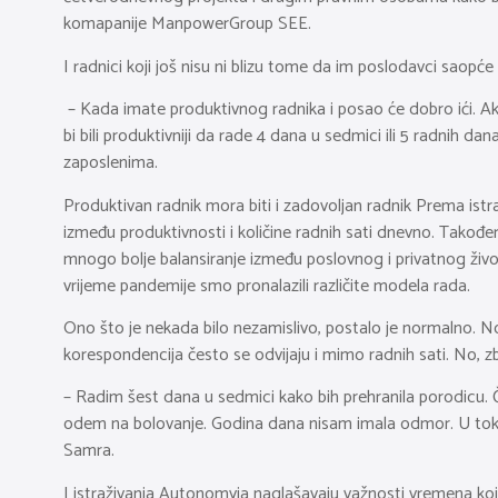
komapanije ManpowerGroup SEE.
I radnici koji još nisu ni blizu tome da im poslodavci saopć
– Kada imate produktivnog radnika i posao će dobro ići. Ako i
bi bili produktivniji da rade 4 dana u sedmici ili 5 radnih 
zaposlenima.
Produktivan radnik mora biti i zadovoljan radnik Prema ist
između produktivnosti i količine radnih sati dnevno. Tako
mnogo bolje balansiranje između poslovnog i privatnog živo
vrijeme pandemije smo pronalazili različite modela rada.
Ono što je nekada bilo nezamislivo, postalo je normalno. No
korespondencija često se odvijaju i mimo radnih sati. No, 
– Radim šest dana u sedmici kako bih prehranila porodicu. 
odem na bolovanje. Godina dana nisam imala odmor. U toku p
Samra.
I istraživanja Autonomyja naglašavaju važnosti vremena koje