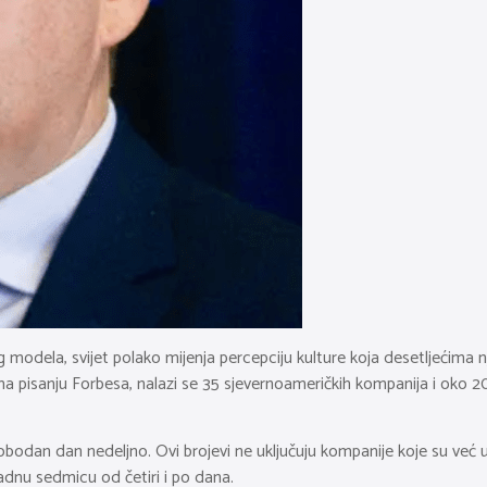
og modela, svijet polako mijenja percepciju kulture koja desetljeći
pisanju Forbesa, nalazi se 35 sjevernoameričkih kompanija i oko 20-
lobodan dan nedeljno. Ovi brojevi ne uključuju kompanije koje su već
radnu sedmicu od četiri i po dana.