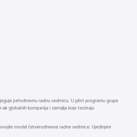
ma njeguje petodnevnu radnu sedmicu. U pilot programu grupe
ak globalnih kompanija i zemalja koje testiraju
 usvojile model četverodnevne radne sedmice. Ujedinjeni