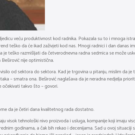
edicu veću produktivnost kod radnika. Pokazala su to i mnoga istr
ni trend teško da će ikad zaživjeti kod nas. Mnogi radnici i dan danas
 da je teško razmišljati da četverodnevna radna sedmica se može usk
 Beširović nije optimistična.
visilo od sektora do sektora. Kad je trgovina u pitanju, mislim da je 
taka – smatra ona. Beširović naglašava da je neradna nedjelja priori
 očekivati takvo što – govori.
ome da je četiri dana kvalitetnog rada dostatno.
maju visok tehnološki nivo proizvoda i usluga, kompanije koji imaju v
dnim godinama, a čak bih rekao i decenijama. Sad u ovoj situaciji sk