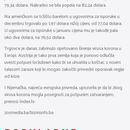
79,34 dolara. Nakratko se bila popela na 82,24 dolara.
Na američkom se tržištu barelom u ugovorima za isporuke u
decembru trgovalo po 1,97 dolara nižoj cijeni, od 77,04 dolara.
U ugovorima za isporuke u januaru cijena mu je takođe pala
oko dva dolara, na 76,52 dolara.
Trgovce je danas zabrinulo opetovano širenje virusa korona u
Evropi. Austrija je tako prva zemlja koja je ponovo odlučila
uvesti potpuni lockdown kako bi se uhvatila u koštac s novim
talasom zaraze koji bi mogao zakočiti privredni oporavak regije
od krize.
I Njemačka, najveća evropska privreda, upozorila je da bi zbog
virusa korona mogla posegnuti za potpunim zatvaranjem,
prenosi Index.hr.
zosmedia.ba/biznisinfo.ba