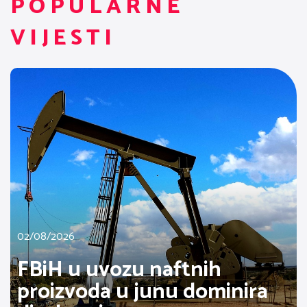
POPULARNE
VIJESTI
02/08/2026
FBiH u uvozu naftnih
proizvoda u junu dominira