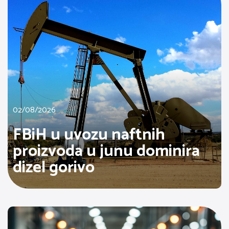
02/08/2026
FBiH u uvozu naftnih
proizvoda u junu dominira
dizel gorivo