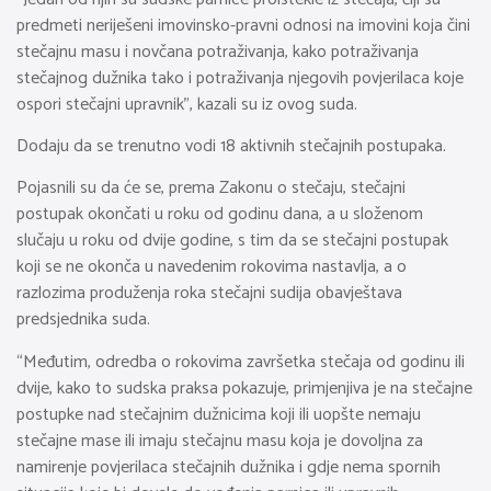
predmeti neriješeni imovinsko-pravni odnosi na imovini koja čini
stečajnu masu i novčana potraživanja, kako potraživanja
stečajnog dužnika tako i potraživanja njegovih povjerilaca koje
ospori stečajni upravnik”, kazali su iz ovog suda.
Dodaju da se trenutno vodi 18 aktivnih stečajnih postupaka.
Pojasnili su da će se, prema Zakonu o stečaju, stečajni
postupak okončati u roku od godinu dana, a u složenom
slučaju u roku od dvije godine, s tim da se stečajni postupak
koji se ne okonča u navedenim rokovima nastavlja, a o
razlozima produženja roka stečajni sudija obavještava
predsjednika suda.
“Međutim, odredba o rokovima završetka stečaja od godinu ili
dvije, kako to sudska praksa pokazuje, primjenjiva je na stečajne
postupke nad stečajnim dužnicima koji ili uopšte nemaju
stečajne mase ili imaju stečajnu masu koja je dovoljna za
namirenje povjerilaca stečajnih dužnika i gdje nema spornih