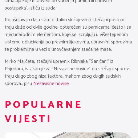
situacija koje bi dovele do vođenja parnica ili upravnih
postupaka”, ističu iz suda.
Pojašnjavaju da u svim ostalim slučajevima stečajni postupci
traju duže od dvije godine, opterećeni su parnicama, često i sa
međunarodnim elementom, koje se iscrpljuju u višestepenom
sistemu odlučivanja po pravnim lijekovima, upravnim sporovima
te problemima u vezi s unovčavanjem stečajne mase.
Mirko Marčeta, stečajni upravnik Ribnjaka “Saničani” iz
Prijedora, istakao je za “Nezavisne novine” da stečajni sporovi
traju dugo zbog niza faktora, mahom zbog dugih sudskih
sporova., pišu
Nezavisne novine.
POPULARNE
VIJESTI