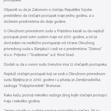
postupaka.
Objasnili su da je Zakonom o stečaju Republike Srpske
predviđeno da stečajni postupak traje jednu godinu, a u
složenim predmetima do dvije godine.
U Okružnom privrednom sudu u Prijedoru kazali su da najduži
postupak pred ovim sudom traje od 2017. godine, a isti je
dostavljen na nadležno postupanje od strane Okružnog
privrednog suda u Banjaluci i radi se o predmetima “Divinus”
d.o.o. Prijedor i “Građevinar” a.d. Novi Grad.
Dodali su da u ovom sudu trenutno ima 12 stečajnih postupaka.
Najduži stečajni postupak koji se vodi u Okružnom privrednom
sudu Bijeljina je iz 2010. godine i u pitanju je Zemljoradnička
zadruga “Poljoprivrednik” Bratunac.
Kako kažu, postoji nekoliko razloga zbog kojih stečajni postupci
traju i nekoliko godina.
“Jedan od njih su sudske parnice proistekle iz stečaja, čiji su