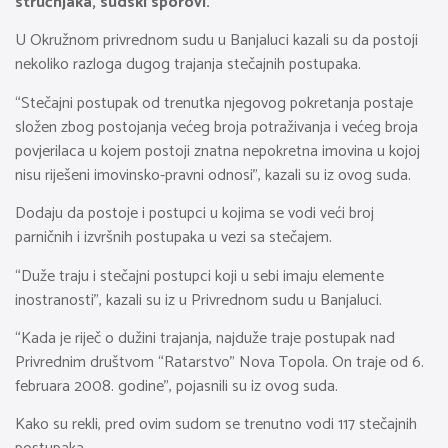
stručnjaka, sudski sporovi.
U Okružnom privrednom sudu u Banjaluci kazali su da postoji
nekoliko razloga dugog trajanja stečajnih postupaka.
“Stečajni postupak od trenutka njegovog pokretanja postaje
složen zbog postojanja većeg broja potraživanja i većeg broja
povjerilaca u kojem postoji znatna nepokretna imovina u kojoj
nisu riješeni imovinsko-pravni odnosi”, kazali su iz ovog suda.
Dodaju da postoje i postupci u kojima se vodi veći broj
parničnih i izvršnih postupaka u vezi sa stečajem.
“Duže traju i stečajni postupci koji u sebi imaju elemente
inostranosti”, kazali su iz u Privrednom sudu u Banjaluci.
“Kada je riječ o dužini trajanja, najduže traje postupak nad
Privrednim društvom “Ratarstvo” Nova Topola. On traje od 6.
februara 2008. godine”, pojasnili su iz ovog suda.
Kako su rekli, pred ovim sudom se trenutno vodi 117 stečajnih