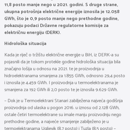
11,8 posto manje nego u 2021. godini. S druge strane,
ukupna potrošnja električne energije iznosila je 12.058
GWh, što je 0,9 posto manje nego prethodne godine,
pokazuju podaci Državne regulatorne komisije za
električnu energiju (DERK).
Hidrološka situacija
Kada je riječ o tržištu električne energije u BiH, iz DERK-a su
pojasnili da je tokom protekle godine hidrološka situacija bila
značajno lošija u odnosu na 2021. te je proizvodnja u
hidroelektranama smanjena za 1.855 GWh, odnosno 29,4 posto
i iznosila je 4.459 GWh. I proizvodnja u termoelektranama je
smanjena za 192 GWh ili 2,0 posto te je iznosila 9.629 GWh.
– Dok je u Termoelektrani Stanari zabilježena najveća godišnja
proizvodnja od ulaska u pogon 2016. u iznosu od 2.128 GWh,
ostale četiri termoelektrane su imale manju proizvodnju nego
prethodne godine, a najveće smanjenje zabilježeno je u
termoelektranama Ugljevik (8,7 posto) i Tuzla (8,5 posto) –