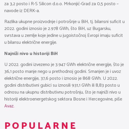
za 3,2 posto i R-S Silicon d.o.o. Mrkonjić-Grad za 0,5 posto –
navode iz DERK-a.
Razlika ukupne proizvodnje i potrošnje u BiH, tj. bilansni suficit u
2022. godini iznosio je 2.978 GWh, što BiH, uz Bugarsku,
svrstava u zemlje koje jedine u jugoistočnoj Evropi imaju suficit
u bilansu električne energije.
Najniži nivo u historiji BiH
U 2022. godini izvezeno je 3.947 GWh električne energije, što je
36,1 posto manje nego u prethodnoj godini. Smanjen je i uvoz
električne energije, 37,6 posto i iznosio je 868 GWh. U 2022.
godini distributivni gubici su iznosili 931,1 GWh ili 8,83 posto u
odnosu na ukupnu distributivnu potrošnju, što je najniži nivo u
historiji elektroenergetskog sektora Bosne i Hercegovine, piše
Avaz.
POPULARNE