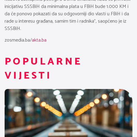
inicijativu SSSBiH da minimalna plata u FBiH bude 1.000 KM i
da će ponovo pokazati da su odgovorniji dio vlasti u FBiH i da
rade u interesu građana, samim tim i radnika”, saopćeno je iz
SSSBiH.
zosmedia.ba/
akta.ba
POPULARNE
VIJESTI