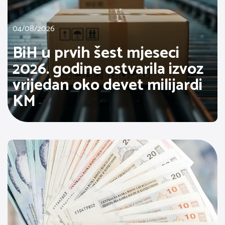
04/08/2026
BiH u prvih šest mjeseci
2026. godine ostvarila izvoz
vrijedan oko devet milijardi
KM