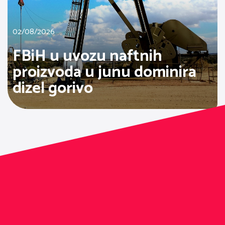
02/08/2026
FBiH u uvozu naftnih
proizvoda u junu dominira
dizel gorivo