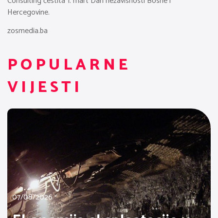
Consulting čestita 1. mart Dan nezavisnosti Bosne i
Hercegovine.
zosmedia.ba
POPULARNE
VIJESTI
07/08/2026