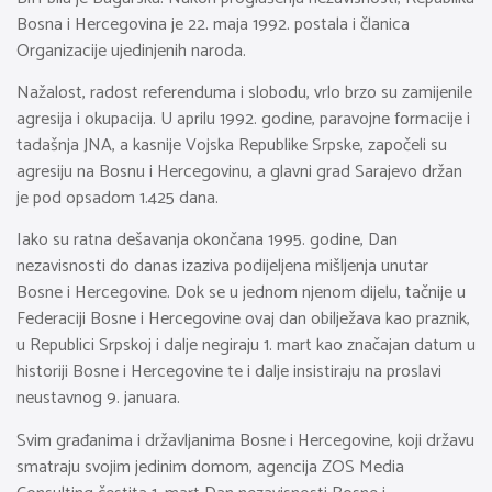
Bosna i Hercegovina je 22. maja 1992. postala i članica
Organizacije ujedinjenih naroda.
Nažalost, radost referenduma i slobodu, vrlo brzo su zamijenile
agresija i okupacija. U aprilu 1992. godine, paravojne formacije i
tadašnja JNA, a kasnije Vojska Republike Srpske, započeli su
agresiju na Bosnu i Hercegovinu, a glavni grad Sarajevo držan
je pod opsadom 1.425 dana.
Iako su ratna dešavanja okončana 1995. godine, Dan
nezavisnosti do danas izaziva podijeljena mišljenja unutar
Bosne i Hercegovine. Dok se u jednom njenom dijelu, tačnije u
Federaciji Bosne i Hercegovine ovaj dan obilježava kao praznik,
u Republici Srpskoj i dalje negiraju 1. mart kao značajan datum u
historiji Bosne i Hercegovine te i dalje insistiraju na proslavi
neustavnog 9. januara.
Svim građanima i državljanima Bosne i Hercegovine, koji državu
smatraju svojim jedinim domom, agencija ZOS Media