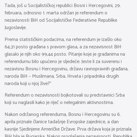
Tada, još u Socijalističkoj republici Bosni i Hercegovini, 29.
februara, odnosno 1. marta održan je referendum o
nezavisnosti BiH od Socijalističke Federativne Republike
Jugoslavije.
Prema statističkim podacima, na referendum je izašlo oko
64,31 posto građana s pravom glasa, a za nezavisnost BiH
glasalo je njih oko 99,44 posto. Pitanje koje je građanima na
referendumu bilo upućeno je sljedeće: Jeste li za suverenu i
nezavisnu Bosnu i Hercegovinu, državu ravnopravnih građana,
naroda BiH – Muslimana, Srba, Hrvata i pripadnika drugih
naroda koji u njoj žive?”
Referendum o nezavisnosti bojkotovali su predstavnici Srba
koji su naglasili kako je riječ o nelegalnim aktivnostima.
Nakon održanog referenduma, Bosnu i Hercegovinu su 6.
aprila priznale članice tadašnje Evropske zajednice, a dan
kasnije Sjedinjene Američke Države. Prva država koja je priznala
BiH bila je Bugarska. Nakon proglašenja nezavisnosti, Republika