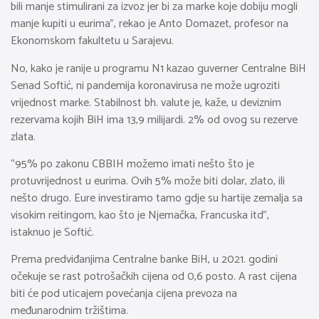
bili manje stimulirani za izvoz jer bi za marke koje dobiju mogli
manje kupiti u eurima”, rekao je Anto Domazet, profesor na
Ekonomskom fakultetu u Sarajevu.
No, kako je ranije u programu N1 kazao guverner Centralne BiH
Senad Softić, ni pandemija koronavirusa ne može ugroziti
vrijednost marke. Stabilnost bh. valute je, kaže, u deviznim
rezervama kojih BiH ima 13,9 milijardi. 2% od ovog su rezerve
zlata.
“95% po zakonu CBBIH možemo imati nešto što je
protuvrijednost u eurima. Ovih 5% može biti dolar, zlato, ili
nešto drugo. Eure investiramo tamo gdje su hartije zemalja sa
visokim reitingom, kao što je Njemačka, Francuska itd”,
istaknuo je Softić.
Prema predviđanjima Centralne banke BiH, u 2021. godini
očekuje se rast potrošačkih cijena od 0,6 posto. A rast cijena
biti će pod uticajem povećanja cijena prevoza na
međunarodnim tržištima.