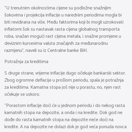
“U trenutnim okolnostima cijene su podložne snažnijim
šokovima i projekcija inflacije u narednim periodima mogla bi
biti revidirana na više. Među faktorima koji bi mogli uzrokovati
inflatorni šok su nastavak rasta cijena globalnog transporta
roba, snažan mogući rast cijena metala, i snažne promjene u
deviznim kursevima valuta značajnih za međunarodnu
razmjenu”, naveli su iz Centralne banke BiH.
Potražnja za kreditima
S druge strane, vrijeme inflacije dugo očekuje bankarski sektor.
Zbog ogromne deflacije u prošlom periodu, spala je potražnja
za kreditima. Kamatna stopa još nije u porastu, no, njen rast
očekuje se uskoro.
“Porastom inflacije doći će u jednom periodu i do nekog rasta
kamatnih stopa na depozite, a onda i na kredite. Dok god ne
dođe do rasta kamatnih stopa na depozite neće doći na
kredite. A na depozite ne dolazi dok je god veća ponuda novca