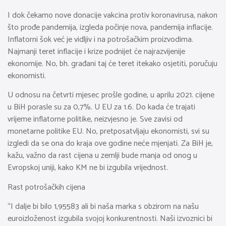
I dok čekamo nove donacije vakcina protiv koronavirusa, nakon
što prođe pandemija, izgleda počinje nova, pandemija inflacije.
Inflatorni šok već je vidljiv i na potrošačkim proizvodima.
Najmanji teret inflacije i krize podnijet će najrazvijenije
ekonomije. No, bh. građani taj će teret itekako osjetiti, poručuju
ekonomisti.
U odnosu na četvrti mjesec prošle godine, u aprilu 2021. cijene
u BiH porasle su za 0,7%. U EU za 1.6. Do kada će trajati
vrijeme inflatorne politike, neizvjesno je. Sve zavisi od
monetarne politike EU. No, pretposatvljaju ekonomisti, svi su
izgledi da se ona do kraja ove godine neće mjenjati. Za BiH je,
kažu, važno da rast cijena u zemlji bude manja od onog u
Evropskoj uniji, kako KM ne bi izgubila vrijednost.
Rast potrošačkih cijena
“I dalje bi bilo 1,95583 ali bi naša marka s obzirom na našu
euroizloženost izgubila svojoj konkurentnosti. Naši izvoznici bi