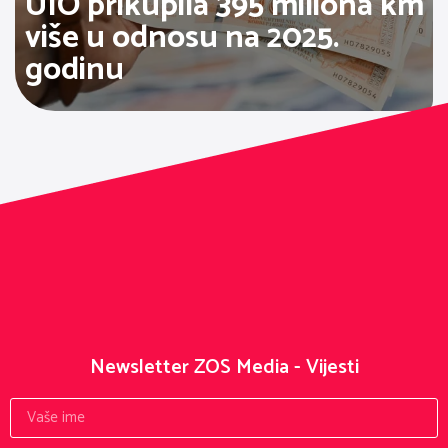
UIO prikupila 395 miliona km
više u odnosu na 2025.
godinu
Newsletter ZOS Media - Vijesti