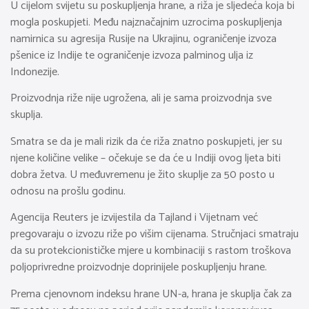
U cijelom svijetu su poskupljenja hrane, a riža je sljedeća koja bi
mogla poskupjeti. Među najznačajnim uzrocima poskupljenja
namirnica su agresija Rusije na Ukrajinu, ograničenje izvoza
pšenice iz Indije te ograničenje izvoza palminog ulja iz
Indonezije.
Proizvodnja riže nije ugrožena, ali je sama proizvodnja sve
skuplja.
Smatra se da je mali rizik da će riža znatno poskupjeti, jer su
njene količine velike – očekuje se da će u Indiji ovog ljeta biti
dobra žetva. U međuvremenu je žito skuplje za 50 posto u
odnosu na prošlu godinu.
Agencija Reuters je izvijestila da Tajland i Vijetnam već
pregovaraju o izvozu riže po višim cijenama. Stručnjaci smatraju
da su protekcionističke mjere u kombinaciji s rastom troškova
poljoprivredne proizvodnje doprinijele poskupljenju hrane.
Prema cjenovnom indeksu hrane UN-a, hrana je skuplja čak za