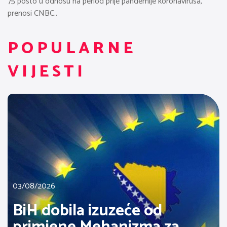
75 posto u odnosu na period prije pandemije koronavirusa,
prenosi CNBC..
POPULARNE
VIJESTI
03/08/2026
BiH dobila izuzeće od
primjene Mehanizma za