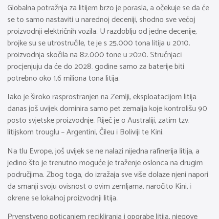
Globalna potražnja za litijem brzo je porasla, a očekuje se da će
se to samo nastaviti u narednoj deceniji, shodno sve većoj
proizvodnji električnih vozila. U razdoblju od jedne decenije,
brojke su se utrostručile, te je s 25.000 tona litija u 2010.
proizvodnja skočila na 82.000 tone u 2020. Stručnjaci
procjenjuju da će do 2028. godine samo za baterije biti
potrebno oko 1,6 miliona tona litija.
Iako je široko rasprostranjen na Zemlji, eksploatacijom litija
danas još uvijek dominira samo pet zemalja koje kontrolišu 90
posto svjetske proizvodnje. Riječ je o Australiji, zatim tzv.
litijskom trouglu – Argentini, Čileu i Boliviji te Kini.
Na tlu Evrope, još uvijek se ne nalazi nijedna rafinerija litija, a
jedino što je trenutno moguće je traženje oslonca na drugim
područjima. Zbog toga, do izražaja sve više dolaze njeni napori
da smanji svoju ovisnost o ovim zemljama, naročito Kini, i
okrene se lokalnoj proizvodnji litija.
Prvenstveno poticanjem recikliranja i oporabe litija, njegove