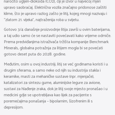
naročito ugljen-dioksida (CO2), čiji je izvor u najvećoj mjeri
upravo saobraćaj. Električna vozila značajno pridonose zaštiti
klime, što je upravo razlog zašto je litij, kojeg mnogi nazivaju i
“zlatom 21. vijeka”, najtraženija roba u svijetu.
Gotovo 3/4 današnje proizvodnje litija završi u ovim baterijama,
a taj udio samo će se nastaviti povećavati kako vrijeme odmiče.
Prema predviđanjima istraživača tržišta kompanije Benchmark
Minerals, globalna potražnja za litijem mogla bi se povećati
gotovo deset puta do 2028. godine.
Međutim, osim u ovoj industriji, litij se već godinama koristi i u
drugim sferama, a samo neke od njih su industrija stakla i
keramike, masti za mehaničke sustave (npr. mjenjače),
katalizatori za sintezu gume, aluminijske legure za avione,
sustavi za hlađenje zraka, dok je litij svoje mjesto pronašao i u
medicini gdje se upotrebljava kao lijek za pacijente s
poremećajima ponašanja – bipolarnim, šizofrenim ili s
depresijom.