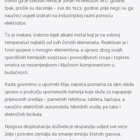
otkrio ga je švedski hemičar Johan Arfwedson 1817. godine.
Ipak, prošle su decenije – sve do 1923. godine, prije nego su ga
naučnici uspjeli izolirati na industrijskoj razini pomoću
elektrolize.
To je mekani, srebrno-bijeli alkalni metal koji je na sobnoj
temperaturi najlakši od svih čvrstih elemenata. Reaktivan je i
tvori spojeve s mnogim elementima, a upravo zbog svojih
specifičnih hemijskih svojstava i provodljivosti struje i toplote,
smatra se nezamjenjivom i ključnom komponentom u
budućnosti.
Kada govorimo o upotrebi litija, najveća pomama za njim vlada
upravo u području spomenutih baterija koje služe za napajanje
prijenosnih uređaja – pametnih telefona, tableta, laptopa, a
naročito električnih automobila, hibridnih vozila, pa tako i
električnih bicikala.
Njegova eksploatacija doživela je ekspanziju usljed sve veće
želje i potrebe zemalja da smanje emisiju štetnih gasova,