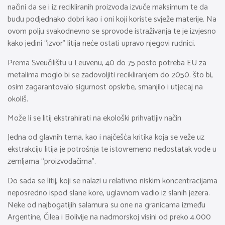
načini da se i iz recikliranih proizvoda izvuče maksimum te da
budu podjednako dobri kao i oni koji koriste svježe materije. Na
ovom polju svakodnevno se sprovode istraživanja te je izvjesno
kako jedini “izvor” litija neće ostati upravo njegovi rudnici.
Prema Sveučilištu u Leuvenu, 40 do 75 posto potreba EU za
metalima moglo bi se zadovoljiti recikliranjem do 2050. što bi,
osim zagarantovalo sigurnost opskrbe, smanjilo i utjecaj na
okoliš.
Može li se litij ekstrahirati na ekološki prihvatljiv način
Jedna od glavnih tema, kao i najčešća kritika koja se veže uz
ekstrakciju litija je potrošnja te istovremeno nedostatak vode u
zemljama “proizvođačima”.
Do sada se litij, koji se nalazi u relativno niskim koncentracijama
neposredno ispod slane kore, uglavnom vadio iz slanih jezera.
Neke od najbogatijih salamura su one na granicama između
Argentine, Čilea i Bolivije na nadmorskoj visini od preko 4.000