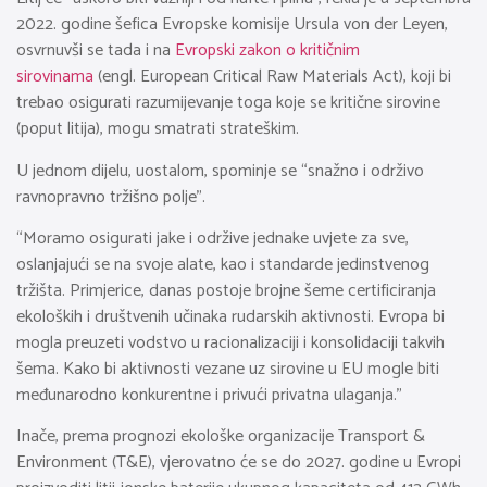
2022. godine šefica Evropske komisije Ursula von der Leyen,
osvrnuvši se tada i na
Evropski zakon o kritičnim
sirovinama
(engl. European Critical Raw Materials Act), koji bi
trebao osigurati razumijevanje toga koje se kritične sirovine
(poput litija), mogu smatrati strateškim.
U jednom dijelu, uostalom, spominje se “snažno i održivo
ravnopravno tržišno polje”.
“Moramo osigurati jake i održive jednake uvjete za sve,
oslanjajući se na svoje alate, kao i standarde jedinstvenog
tržišta. Primjerice, danas postoje brojne šeme certificiranja
ekoloških i društvenih učinaka rudarskih aktivnosti. Evropa bi
mogla preuzeti vodstvo u racionalizaciji i konsolidaciji takvih
šema. Kako bi aktivnosti vezane uz sirovine u EU mogle biti
međunarodno konkurentne i privući privatna ulaganja.”
Inače, prema prognozi ekološke organizacije Transport &
Environment (T&E), vjerovatno će se do 2027. godine u Evropi