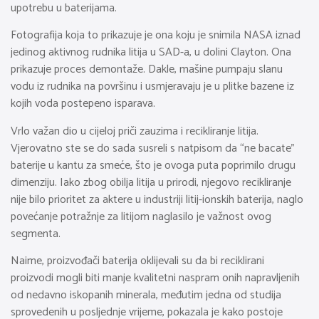
upotrebu u baterijama.
Fotografija koja to prikazuje je ona koju je snimila NASA iznad
jedinog aktivnog rudnika litija u SAD-a, u dolini Clayton. Ona
prikazuje proces demontaže. Dakle, mašine pumpaju slanu
vodu iz rudnika na površinu i usmjeravaju je u plitke bazene iz
kojih voda postepeno isparava.
Vrlo važan dio u cijeloj priči zauzima i recikliranje litija.
Vjerovatno ste se do sada susreli s natpisom da “ne bacate”
baterije u kantu za smeće, što je ovoga puta poprimilo drugu
dimenziju. Iako zbog obilja litija u prirodi, njegovo recikliranje
nije bilo prioritet za aktere u industriji litij-ionskih baterija, naglo
povećanje potražnje za litijom naglasilo je važnost ovog
segmenta.
Naime, proizvođači baterija oklijevali su da bi reciklirani
proizvodi mogli biti manje kvalitetni naspram onih napravljenih
od nedavno iskopanih minerala, međutim jedna od studija
sprovedenih u posljednje vrijeme, pokazala je kako postoje