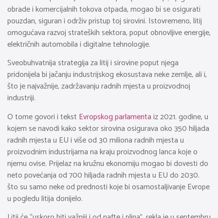
obrade i komercijalnih tokova otpada, mogao bi se osigurati
pouzdan, siguran i održiv pristup toj sirovini. Istovremeno, litij
omogućava razvoj strateških sektora, poput obnovljive energije,
električnih automobila i digitalne tehnologije.
Sveobuhvatnija strategija za litij i sirovine poput njega
pridonijela bi jačanju industrijskog ekosustava neke zemlje, ali i,
što je najvažnije, zadržavanju radnih mjesta u proizvodnoj
industriji.
O tome govori i tekst
Evropskog parlamenta
iz 2021. godine, u
kojem se navodi kako sektor sirovina osigurava oko 350 hiljada
radnih mjesta u EU i više od 30 miliona radnih mjesta u
proizvodnim industrijama na kraju proizvodnog lanca koje o
njemu ovise. Prijelaz na kružnu ekonomiju mogao bi dovesti do
neto povećanja od 700 hiljada radnih mjesta u EU do 2030.
što su samo neke od prednosti koje bi osamostaljivanje Evrope
u pogledu litija donijelo.
Litij će “uskoro biti važniji i od nafte i plina”, rekla je u septembru