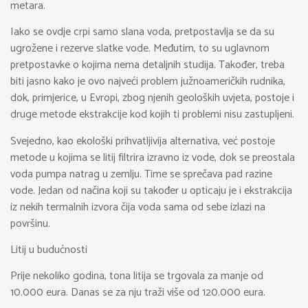
metara.
Iako se ovdje crpi samo slana voda, pretpostavlja se da su
ugrožene i rezerve slatke vode. Međutim, to su uglavnom
pretpostavke o kojima nema detaljnih studija. Također, treba
biti jasno kako je ovo najveći problem južnoameričkih rudnika,
dok, primjerice, u Evropi, zbog njenih geoloških uvjeta, postoje i
druge metode ekstrakcije kod kojih ti problemi nisu zastupljeni.
Svejedno, kao ekološki prihvatljivija alternativa, već postoje
metode u kojima se litij filtrira izravno iz vode, dok se preostala
voda pumpa natrag u zemlju. Time se sprečava pad razine
vode. Jedan od načina koji su također u opticaju je i ekstrakcija
iz nekih termalnih izvora čija voda sama od sebe izlazi na
površinu.
Litij u budućnosti
Prije nekoliko godina, tona litija se trgovala za manje od
10.000 eura. Danas se za nju traži više od 120.000 eura.