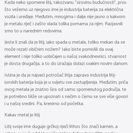
Kada neko spomene litij, takozvanu “sirovinu budućnosti”, prvo
što vežemo uz njegovo ime je industrija baterija za električna
vozila i uređaje. Međutim, mnogima i dalje nije jasno o kakvom
je metalu riječ i zašto vlada tolika pomama za njim. Razjasnili
smo to u narednim redovima.
Jeste li znali da je litij, iako spada u metale, toliko mekan da se
može rezati običnim nožem? Iako biste pomislili da ovaj
element i nije toliko uobičajen u našoj svakodnevnici, stvarnost
je dosta drugačija, a to do izražaja dolazi svakim novim danom.
Istina je da je najveći potrošač litija zapravo industrija litij-
ionskih baterija koja je u svijetu sve zastupljenija. Međutim, priča
ovog metala je znatno šira od samo spomenutog područja, te
je potrebno bliže se upoznati s nečim o čemu se sve više govori
i u našoj sredini. Pa, krenimo od početka.
Kakav metal je litij
Litij svoje ime duguje grčkoj riječi lithos što znači kamen, a