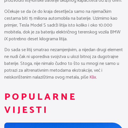
proizvoditi litij-ionske baterije ukupnog kapaciteta od 413 GWh.
Očekuje se da će do kraja desetljeća samo na njemačkim
cestama biti 15 miliona automobila na baterije. Uzimimo kao
primjer, Tesla Model S sadrži litija isto koliko i oko 10.000
mobitela, dok je za bateriju električnog terenskog vozila BMW
iX potrebno deset kilograma litija.
Do sada se litij smatrao nezamjenjivim, a nijedan drugi element
ne nudi čak ni uporediva svojstva u ulozi bitnoj za dugotrajne
baterije. Stoga, nije nimalo čudno to što su mnogi ne samo u
potrazi za altrenativnim metodama ekstrakcije, već i
neiskorištenim nalazištima ovog metala, piše
Klix.
POPULARNE
VIJESTI