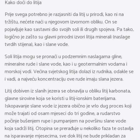
Kako doći do litija
Prije svega potrebno je razjasniti da litij u prirodi, kao ni na
tržištu, nećete naći u njegovom izvornom obliku. On se
pojavljuje kao sastavni dio svojih soli ili drugih spojeva. Pa tako,
logično je zašto su glavni prirodni izvori litija minerali (naslage
tvrdih stijena), kao i slane vode.
Soli litija mogu se pronaći u podzemnim naslagama gline,
mineralne rude i slane vode, kao i u geotermalnim vodama i
morskoj vodi. Većina svjetskog litija dolazi iz rudnika, odakle se
i vadi, a najveću koncentraciju ove rude imaju slana jezera.
Litij dobiven iz slanih jezera se obnavlja u obliku litij karbonata,
glavne sirovine koja se koristi u litij-ionskim baterijama.
Iskopavanje slane vode iz jezera obično je vrlo dug proces koji
može trajati od osam mjeseci do tri godine, a rudarstvo
počinje bušenjem rupe i pumpanjem na površinu slane vode
koja sadrži litij. Otopina se prerađuje u nekoliko faza te ostavlja
na isparavanje mjesecima, sve dok litij ne bude prikladan za