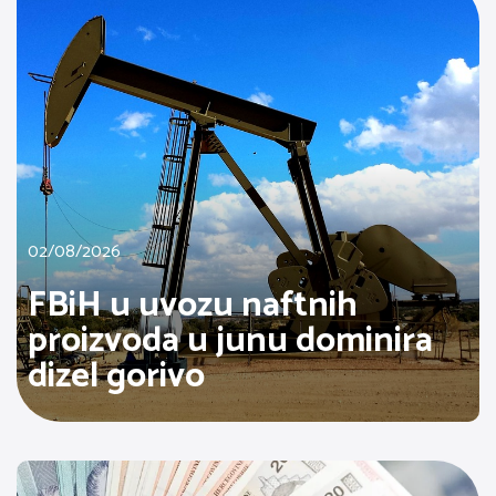
02/08/2026
FBiH u uvozu naftnih
proizvoda u junu dominira
dizel gorivo