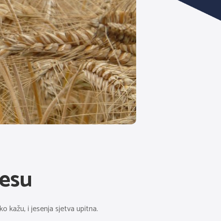
kesu
ko kažu, i jesenja sjetva upitna.