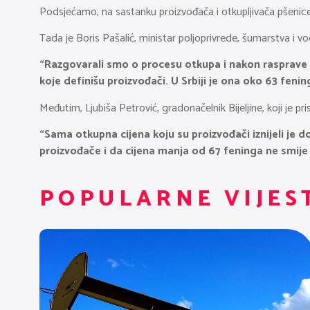
Podsjećamo, na sastanku proizvođača i otkupljivača pšenice k
Tada je Boris Pašalić, ministar poljoprivrede, šumarstva i v
“Razgovarali smo o procesu otkupa i nakon rasprave 
koje definišu proizvođači. U Srbiji je ona oko 63 feni
Međutim, Ljubiša Petrović, gradonačelnik Bijeljine, koji je p
“Sama otkupna cijena koju su proizvođači iznijeli j
proizvođače i da cijena manja od 67 feninga ne smije 
POPULARNE VIJES