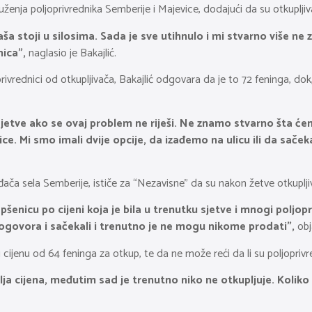
nja poljoprivrednika Semberije i Majevice, dodajući da su otkupljivač
a stoji u silosima. Sada je sve utihnulo i mi stvarno više ne 
nica”,
naglasio je Bakajlić.
ivrednici od otkupljivača, Bakajlić odgovara da je to 72 feninga, dok,
e sjetve ako se ovaj problem ne riješi. Ne znamo stvarno šta će
šenice. Mi smo imali dvije opcije, da izađemo na ulicu ili da s
ača sela Semberije, ističe za “Nezavisne” da su nakon žetve otkuplji
pšenicu po cijeni koja je bila u trenutku sjetve i mnogi poljopr
dogovora i sačekali i trenutno je ne mogu nikome prodati”,
obj
enu od 64 feninga za otkup, te da ne može reći da li su poljoprivredn
olja cijena, međutim sad je trenutno niko ne otkupljuje. Kolik