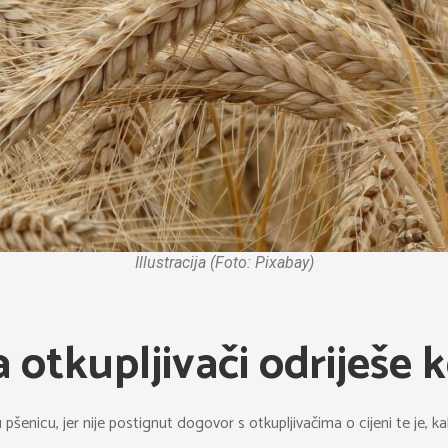
Illustracija (Foto: Pixabay)
a otkupljivači odriješe 
 pšenicu, jer nije postignut dogovor s otkupljivačima o cijeni te je, ka