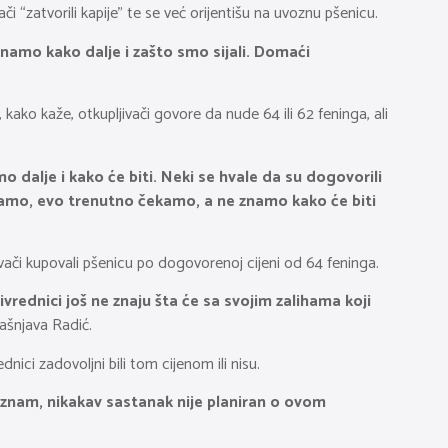
i “zatvorili kapije” te se već orijentišu na uvoznu pšenicu.
znamo kako dalje i zašto smo sijali. Domaći
 kako kaže, otkupljivači govore da nude 64 ili 62 feninga, ali
mo dalje i kako će biti. Neki se hvale da su dogovorili
ačekamo, evo trenutno čekamo, a ne znamo kako će biti
vači kupovali pšenicu po dogovorenoj cijeni od 64 feninga.
ivrednici još ne znaju šta će sa svojim zalihama koji
ašnjava Radić.
ici zadovoljni bili tom cijenom ili nisu.
o znam, nikakav sastanak nije planiran o ovom