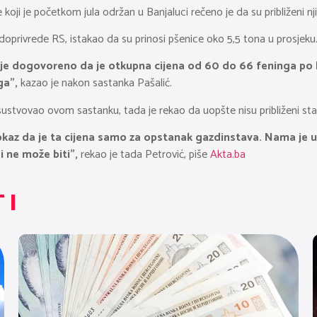
oji je početkom jula održan u Banjaluci rečeno je da su približeni nji
odoprivrede RS, istakao da su prinosi pšenice oko 5,5 tona u prosjeku
je dogovoreno da je otkupna cijena od 60 do 66 feninga po ki
nga”,
kazao je nakon sastanka Pašalić.
risustvovao ovom sastanku, tada je rekao da uopšte nisu približeni sta
e dokaz da je ta cijena samo za opstanak gazdinstava. Nama j
i ne može biti”,
rekao je tada Petrović, piše
Akta.ba
TI