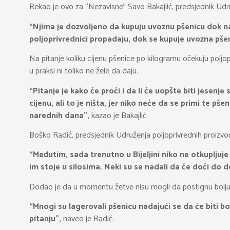
Rekao je ovo za “Nezavisne” Savo Bakajlić, predsjednik Udruže
“Njima je dozvoljeno da kupuju uvoznu pšenicu dok naš
poljoprivrednici propadaju, dok se kupuje uvozna pše
Na pitanje koliku cijenu pšenice po kilogramu očekuju poljopr
u praksi ni toliko ne žele da daju.
“Pitanje je kako će proći i da li će uopšte biti jesenj
cijenu, ali to je ništa, jer niko neće da se primi te p
narednih dana”,
kazao je Bakajlić.
Boško Radić, predsjednik Udruženja poljoprivrednih proizvođ
“Međutim, sada trenutno u Bijeljini niko ne otkupljuje 
im stoje u silosima. Neki su se nadali da će doći do 
Dodao je da u momentu žetve nisu mogli da postignu bolju cij
“Mnogi su lagerovali pšenicu nadajući se da će biti b
pitanju”,
naveo je Radić.