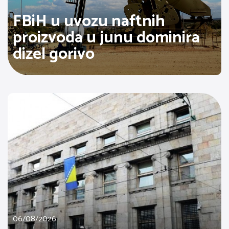
FBiH u uvozu naftnih
proizvoda u junu dominira
dizel gorivo
06/08/2026