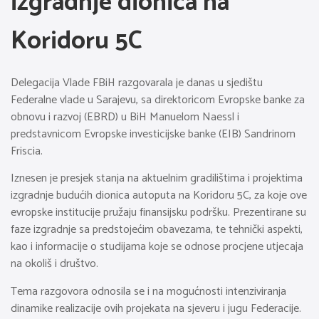
izgradnje dionica na
Koridoru 5C
Delegacija Vlade FBiH razgovarala je danas u sjedištu
Federalne vlade u Sarajevu, sa direktoricom Evropske banke za
obnovu i razvoj (EBRD) u BiH Manuelom Naessl i
predstavnicom Evropske investicijske banke (EIB) Sandrinom
Friscia.
Iznesen je presjek stanja na aktuelnim gradilištima i projektima
izgradnje budućih dionica autoputa na Koridoru 5C, za koje ove
evropske institucije pružaju finansijsku podršku. Prezentirane su
faze izgradnje sa predstojećim obavezama, te tehnički aspekti,
kao i informacije o studijama koje se odnose procjene utjecaja
na okoliš i društvo.
Tema razgovora odnosila se i na mogućnosti intenziviranja
dinamike realizacije ovih projekata na sjeveru i jugu Federacije.