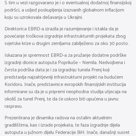
S tim u vezi razgovarano je i o eventualnoj dodatnoj finansijskoj
podršci, a usljed poskupljenja izazvanih globalnom inflacijom
koju su uzrokovala dešavanja u Ukrajini.
Direktorica EBRD-a izrazila je razumijevanje i istakla da je
povećanje troškova izgradnje infrastrukturnih projekata zbog
svjetske krize u drugim zemljama zabilježeno za oko 30 posto.
Iskazana je spremnost EBRD-a za pružanje dodatne podrške
izgradnji dionice autoputa Poprikuše – Nemila. Nedvojbena i
čvrsta podrška data je i za izgradnju tunela Prenj koji
predstavlja najzahtjevniji infrastrukturni projekt na budućem
Koridoru. Inače, predstavnice evropskih finansijskih institucija
informirane su da je u pripremi neophodna studija utjecaja na
okoliš za tunel Prenj, te da će uskoro biti upućena u javnu
raspravu.
Prezentirana je dinamika radova na ostalim aktuelnim
gradilištima, kao i izrade projekata, te faza izgradnje dijela
autoputa u južnom dijelu Federacije BiH. Inače, današnji susret