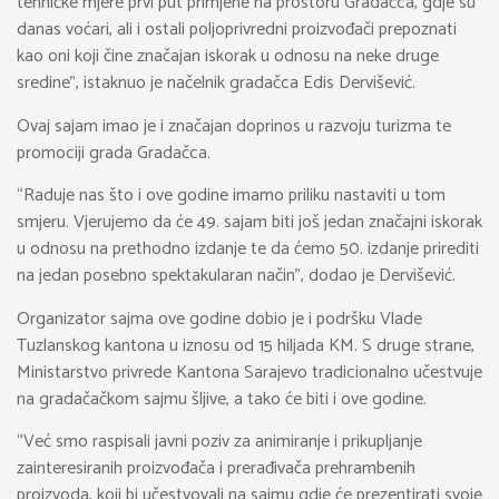
tehničke mjere prvi put primjene na prostoru Gradačca, gdje su
danas voćari, ali i ostali poljoprivredni proizvođači prepoznati
kao oni koji čine značajan iskorak u odnosu na neke druge
sredine”, istaknuo je načelnik gradačca Edis Dervišević.
Ovaj sajam imao je i značajan doprinos u razvoju turizma te
promociji grada Gradačca.
“Raduje nas što i ove godine imamo priliku nastaviti u tom
smjeru. Vjerujemo da će 49. sajam biti još jedan značajni iskorak
u odnosu na prethodno izdanje te da ćemo 50. izdanje prirediti
na jedan posebno spektakularan način”, dodao je Dervišević.
Organizator sajma ove godine dobio je i podršku Vlade
Tuzlanskog kantona u iznosu od 15 hiljada KM. S druge strane,
Ministarstvo privrede Kantona Sarajevo tradicionalno učestvuje
na gradačačkom sajmu šljive, a tako će biti i ove godine.
“Već smo raspisali javni poziv za animiranje i prikupljanje
zainteresiranih proizvođača i prerađivača prehrambenih
proizvoda, koji bi učestvovali na sajmu gdje će prezentirati svoje