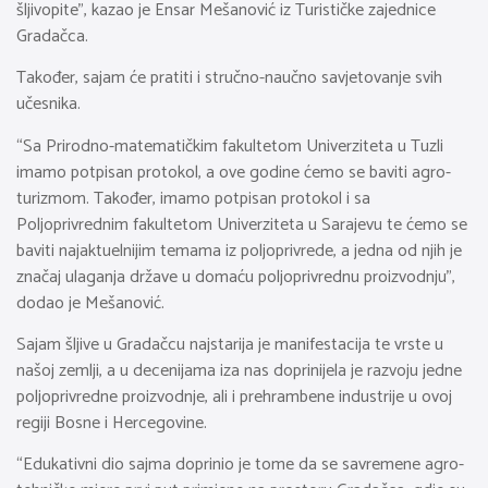
šljivopite”, kazao je Ensar Mešanović iz Turističke zajednice
Gradačca.
Također, sajam će pratiti i stručno-naučno savjetovanje svih
učesnika.
“Sa Prirodno-matematičkim fakultetom Univerziteta u Tuzli
imamo potpisan protokol, a ove godine ćemo se baviti agro-
turizmom. Također, imamo potpisan protokol i sa
Poljoprivrednim fakultetom Univerziteta u Sarajevu te ćemo se
baviti najaktuelnijim temama iz poljoprivrede, a jedna od njih je
značaj ulaganja države u domaću poljoprivrednu proizvodnju”,
dodao je Mešanović.
Sajam šljive u Gradačcu najstarija je manifestacija te vrste u
našoj zemlji, a u decenijama iza nas doprinijela je razvoju jedne
poljoprivredne proizvodnje, ali i prehrambene industrije u ovoj
regiji Bosne i Hercegovine.
“Edukativni dio sajma doprinio je tome da se savremene agro-