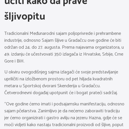
učiti kako da prave
šljivopitu
Tradicionalni Međunarodni sajam poljoprivrede i prehrambene
industrije, odnosno Sajam šljive u Gradačcu ove godine će biti
održan od 24. do 27. augusta. Prema najavama organizatora, u
49. izdanju će učestvovati 350 izlagača iz Hrvatske, Srbije, Crne
Gore i BiH.
U okviru ovogodišnjeg sajma izlagači će svoje predstavljanje
upriličiti na izložbenom prostoru od pet hiljada kvadratnih
metara u Sportskoj dvorani Skenderija u Gradačcu.
Četverodnevni događaj upotpunit će i bogat prateći sadržaj.
“Ove godine ćemo imati i podsajamsku manifestaciju, odnosno
sajam pčelarstva. Zanimljivo je da nećemo zaboraviti tradiciju
jer ćemo organizirati i gastro avliju na jezeru Hazna, gdje će se
moći vidjeti kako nastaju tradicionalni proizvodi od šljive, poput