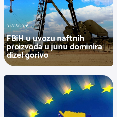
02/08/2026
FBiH u uvozu naftnih
proizvoda u junu dominira
dizel gorivo