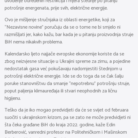
uvođenje određenih restrikcija i mjera štednje po pitanju
potrošnje energenata, prije svih, električne energije.
Ovo je mišljenje stručnjaka iz oblasti energetike, koji za
“Nezavisne novine” poručuju da se o tome ne bi smjelo ni
razmišljati jer, kako kažu, bar kada je u pitanju proizvodnja struje
BiH nema nikakvih problema.
Kalendarsko ljeto najjače evropske ekonomije koriste da se
zbog neizvjesne situacije u Ukrajini spreme za zimu, a pojedine
nedostatak gasa već pokušavaju nadomjestiti štednjom u
potrošnji električne energije. Ide se do toga da se čak šalju
poruke stanovništvu da smanje “nepotrebnu” potrošnju struje,
poput paljenja klimauređaja ili stvari neophodnih za ličnu
higijenu.
Teško da je iko mogao predvidjeti da će se svijet od februara
suočiti s ukrajinskom krizom, pa se zato ne može predvidjeti ni
šta čeka građane BiH do kraja 2022. godine, kaže Edin
Berberović, vanredni profesor na Politehničkom i Mašinskom