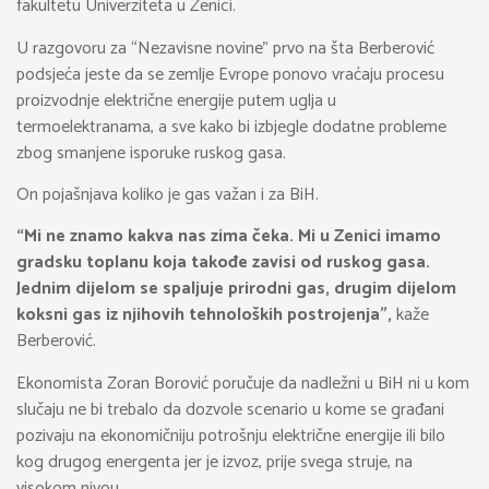
fakultetu Univerziteta u Zenici.
U razgovoru za “Nezavisne novine” prvo na šta Berberović
podsjeća jeste da se zemlje Evrope ponovo vraćaju procesu
proizvodnje električne energije putem uglja u
termoelektranama, a sve kako bi izbjegle dodatne probleme
zbog smanjene isporuke ruskog gasa.
On pojašnjava koliko je gas važan i za BiH.
“Mi ne znamo kakva nas zima čeka. Mi u Zenici imamo
gradsku toplanu koja takođe zavisi od ruskog gasa.
Jednim dijelom se spaljuje prirodni gas, drugim dijelom
koksni gas iz njihovih tehnoloških postrojenja”,
kaže
Berberović.
Ekonomista Zoran Borović poručuje da nadležni u BiH ni u kom
slučaju ne bi trebalo da dozvole scenario u kome se građani
pozivaju na ekonomičniju potrošnju električne energije ili bilo
kog drugog energenta jer je izvoz, prije svega struje, na
visokom nivou.