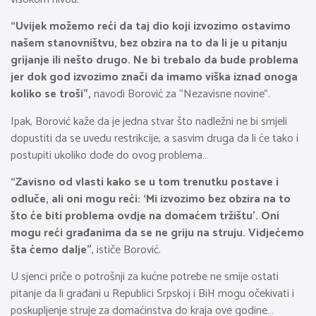
“Uvijek možemo reći da taj dio koji izvozimo ostavimo
našem stanovništvu, bez obzira na to da li je u pitanju
grijanje ili nešto drugo. Ne bi trebalo da bude problema
jer dok god izvozimo znači da imamo viška iznad onoga
koliko se troši”,
navodi Borović za “Nezavisne novine”.
Ipak, Borović kaže da je jedna stvar što nadležni ne bi smjeli
dopustiti da se uvedu restrikcije, a sasvim druga da li će tako i
postupiti ukoliko dođe do ovog problema…
“Zavisno od vlasti kako se u tom trenutku postave i
odluče, ali oni mogu reći: ‘Mi izvozimo bez obzira na to
što će biti problema ovdje na domaćem tržištu’. Oni
mogu reći građanima da se ne griju na struju. Vidjećemo
šta ćemo dalje”
, ističe Borović.
U sjenci priče o potrošnji za kućne potrebe ne smije ostati
pitanje da li građani u Republici Srpskoj i BiH mogu očekivati i
poskupljenje struje za domaćinstva do kraja ove godine…