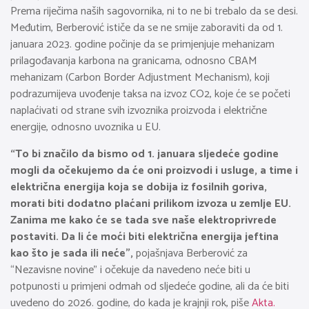
Prema riječima naših sagovornika, ni to ne bi trebalo da se desi.
Međutim, Berberović ističe da se ne smije zaboraviti da od 1.
januara 2023. godine počinje da se primjenjuje mehanizam
prilagođavanja karbona na granicama, odnosno CBAM
mehanizam (Carbon Border Adjustment Mechanism), koji
podrazumijeva uvođenje taksa na izvoz CO2, koje će se početi
naplaćivati od strane svih izvoznika proizvoda i električne
energije, odnosno uvoznika u EU.
“To bi značilo da bismo od 1. januara sljedeće godine
mogli da očekujemo da će oni proizvodi i usluge, a time i
električna energija koja se dobija iz fosilnih goriva,
morati biti dodatno plaćani prilikom izvoza u zemlje EU.
Zanima me kako će se tada sve naše elektroprivrede
postaviti. Da li će moći biti električna energija jeftina
kao što je sada ili neće”,
pojašnjava Berberović za
“Nezavisne novine” i očekuje da navedeno neće biti u
potpunosti u primjeni odmah od sljedeće godine, ali da će biti
uvedeno do 2026. godine, do kada je krajnji rok, piše
Akta.