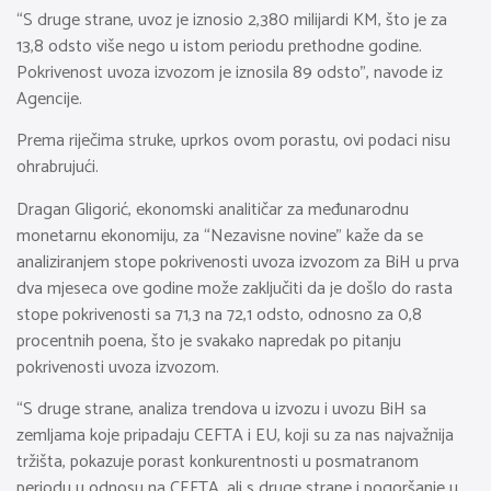
“S druge strane, uvoz je iznosio 2,380 milijardi KM, što je za
13,8 odsto više nego u istom periodu prethodne godine.
Pokrivenost uvoza izvozom je iznosila 89 odsto”, navode iz
Agencije.
Prema riječima struke, uprkos ovom porastu, ovi podaci nisu
ohrabrujući.
Dragan Gligorić, ekonomski analitičar za međunarodnu
monetarnu ekonomiju, za “Nezavisne novine” kaže da se
analiziranjem stope pokrivenosti uvoza izvozom za BiH u prva
dva mjeseca ove godine može zaključiti da je došlo do rasta
stope pokrivenosti sa 71,3 na 72,1 odsto, odnosno za 0,8
procentnih poena, što je svakako napredak po pitanju
pokrivenosti uvoza izvozom.
“S druge strane, analiza trendova u izvozu i uvozu BiH sa
zemljama koje pripadaju CEFTA i EU, koji su za nas najvažnija
tržišta, pokazuje porast konkurentnosti u posmatranom
periodu u odnosu na CEFTA, ali s druge strane i pogoršanje u