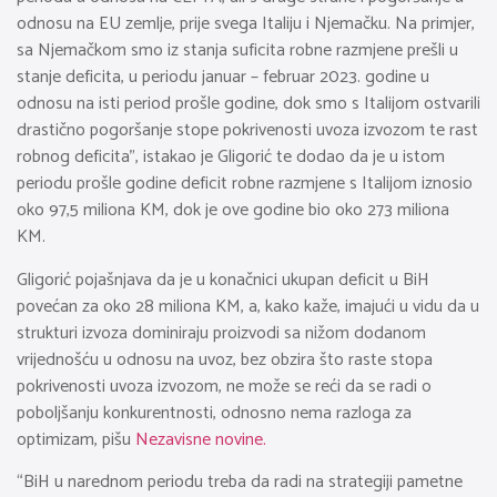
odnosu na EU zemlje, prije svega Italiju i Njemačku. Na primjer,
sa Njemačkom smo iz stanja suficita robne razmjene prešli u
stanje deficita, u periodu januar – februar 2023. godine u
odnosu na isti period prošle godine, dok smo s Italijom ostvarili
drastično pogoršanje stope pokrivenosti uvoza izvozom te rast
robnog deficita”, istakao je Gligorić te dodao da je u istom
periodu prošle godine deficit robne razmjene s Italijom iznosio
oko 97,5 miliona KM, dok je ove godine bio oko 273 miliona
KM.
Gligorić pojašnjava da je u konačnici ukupan deficit u BiH
povećan za oko 28 miliona KM, a, kako kaže, imajući u vidu da u
strukturi izvoza dominiraju proizvodi sa nižom dodanom
vrijednošću u odnosu na uvoz, bez obzira što raste stopa
pokrivenosti uvoza izvozom, ne može se reći da se radi o
poboljšanju konkurentnosti, odnosno nema razloga za
optimizam, pišu
Nezavisne novine.
“BiH u narednom periodu treba da radi na strategiji pametne