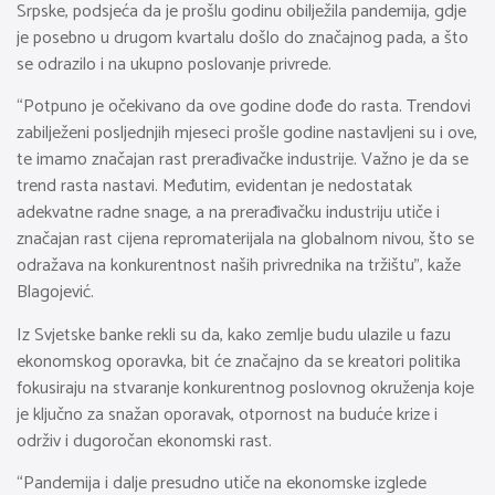
Srpske, podsjeća da je prošlu godinu obilježila pandemija, gdje
je posebno u drugom kvartalu došlo do značajnog pada, a što
se odrazilo i na ukupno poslovanje privrede.
“Potpuno je očekivano da ove godine dođe do rasta. Trendovi
zabilježeni posljednjih mjeseci prošle godine nastavljeni su i ove,
te imamo značajan rast prerađivačke industrije. Važno je da se
trend rasta nastavi. Međutim, evidentan je nedostatak
adekvatne radne snage, a na prerađivačku industriju utiče i
značajan rast cijena repromaterijala na globalnom nivou, što se
odražava na konkurentnost naših privrednika na tržištu”, kaže
Blagojević.
Iz Svjetske banke rekli su da, kako zemlje budu ulazile u fazu
ekonomskog oporavka, bit će značajno da se kreatori politika
fokusiraju na stvaranje konkurentnog poslovnog okruženja koje
je ključno za snažan oporavak, otpornost na buduće krize i
održiv i dugoročan ekonomski rast.
“Pandemija i dalje presudno utiče na ekonomske izglede