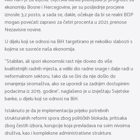
ekonomiju Bosne i Hercegovine, jer su posljednje procjene
iznosile 3,2 posto, a sada se, dakle, očekuje da bi se realni BDP
mogao povećati zapravo za četiri procenta u 2021, prenose
Nezavisne novine.
U dijelu koji se odnosi na BiH targetirano je nekoliko slabosti s
kojima se susreće naša ekonomija.
“Stabilan, ali spori ekonomski rast nije doveo do više
kvalitetnijih radnih mjesta, a veliki dio radne snage i dalje radi u
neformalnom sektoru, tako da se čini da nije došlo do
smanjenja siromaštva, ako se uporedi sa zadnjim dostupinim
podacima iz 2015. godine”, naglašeno je u izvještaju Svjetske
banke, u dijelu koji se odnosi na BiH.
Istaknuto je da je implementacija prijeko potrebnih
strukturalnih reformi spora zbog političkih blokada, pritisaka
zbog čestih izbora, korupcije koja prevladava na svim nivoima
društva, kao i kompleksne administrativne strukture.