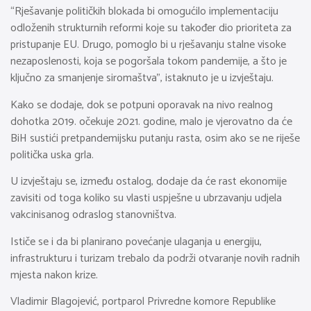
“Rješavanje političkih blokada bi omogućilo implementaciju
odloženih strukturnih reformi koje su također dio prioriteta za
pristupanje EU. Drugo, pomoglo bi u rješavanju stalne visoke
nezaposlenosti, koja se pogoršala tokom pandemije, a što je
ključno za smanjenje siromaštva”, istaknuto je u izvještaju.
Kako se dodaje, dok se potpuni oporavak na nivo realnog
dohotka 2019. očekuje 2021. godine, malo je vjerovatno da će
BiH sustići pretpandemijsku putanju rasta, osim ako se ne riješe
politička uska grla.
U izvještaju se, između ostalog, dodaje da će rast ekonomije
zavisiti od toga koliko su vlasti uspješne u ubrzavanju udjela
vakcinisanog odraslog stanovništva.
Ističe se i da bi planirano povećanje ulaganja u energiju,
infrastrukturu i turizam trebalo da podrži otvaranje novih radnih
mjesta nakon krize.
Vladimir Blagojević, portparol Privredne komore Republike