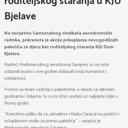
roditeljskog staranja u KJU
Bjelave
Na inicijativu Samostalnog sindikata aerodromskih
radnika, pokrenuta je akcija prikupljanja novogodišnjih
paketića za djecu bez roditeljskog staranja KJU Dom
Bjelave.
Radnici Međunarodnog aerodroma Sarajevo su se rado
odazvali pozivu i ove godine dokazali svoju humanost i
solidarnost.
Pomno su birani sadržaji u paketićima, u skladu sa njihovim
godinama i željama, te su im lično uručeni uz najljepše želje u
Novoj godini.
“Koristimo priliku da se zahvalimo i Klubu Caracal na podršci i
ustupljenom vozilu za prevoz paketića.” – saopćio je
Međunarodni aerodrom Sarajevo.