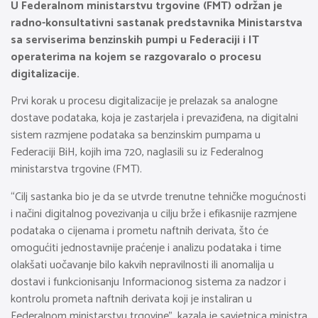
U Federalnom ministarstvu trgovine (FMT) održan je
radno-konsultativni sastanak predstavnika Ministarstva
sa serviserima benzinskih pumpi u Federaciji i IT
operaterima na kojem se razgovaralo o procesu
digitalizacije.
Prvi korak u procesu digitalizacije je prelazak sa analogne
dostave podataka, koja je zastarjela i prevaziđena, na digitalni
sistem razmjene podataka sa benzinskim pumpama u
Federaciji BiH, kojih ima 720, naglasili su iz Federalnog
ministarstva trgovine (FMT).
“Cilj sastanka bio je da se utvrde trenutne tehničke mogućnosti
i načini digitalnog povezivanja u cilju brže i efikasnije razmjene
podataka o cijenama i prometu naftnih derivata, što će
omogućiti jednostavnije praćenje i analizu podataka i time
olakšati uočavanje bilo kakvih nepravilnosti ili anomalija u
dostavi i funkcionisanju Informacionog sistema za nadzor i
kontrolu prometa naftnih derivata koji je instaliran u
Federalnom ministarstvu trgovine”, kazala je savjetnica ministra