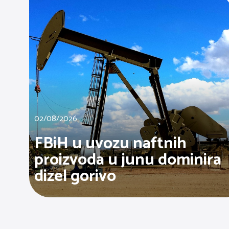
02/08/2026
FBiH u uvozu naftnih
proizvoda u junu dominira
dizel gorivo