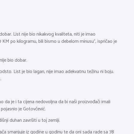
obar. List nije bio nikakvog kvaliteta, niti je imao
0 KM po kilogramu, bili bismo u debelom minusu”, ispričao je
nije bio dobar.
odsto. List je bio lagan, nije imao adekvatnu težinu ni boju.
.
da je i ta cijena nedovoljna da bi naši proizvođači imali
 pojasnio je Gotovčević.
šnji duhan završiti u toj zemlji.
vođača smanjuje iz godine u godinu te da oni sada rade sa 78