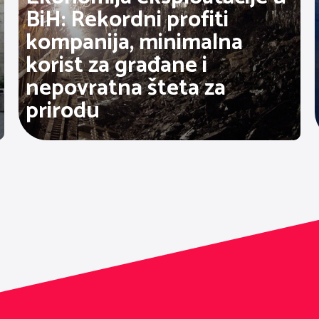
BiH: Rekordni profiti
kompanija, minimalna
korist za građane i
nepovratna šteta za
prirodu