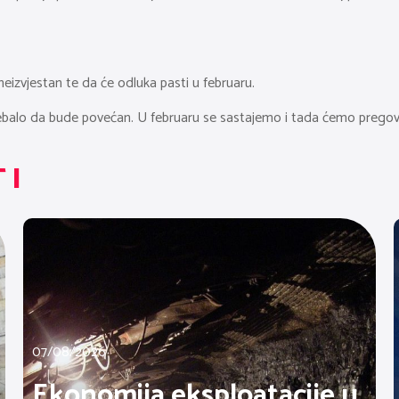
eizvjestan te da će odluka pasti u februaru.
lo da bude povećan. U februaru se sastajemo i tada ćemo pregovarati 
TI
07/08/2026
Ekonomija eksploatacije u