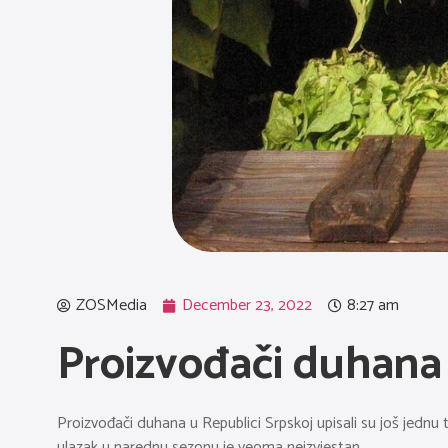
ZOSMedia
December 23, 2022
8:27 am
Proizvođači duhana 
Proizvođači duhana u Republici Srpskoj upisali su još jednu t
ulazak u narednu sezonu je veoma neizvjestan.