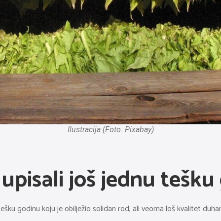
Ilustracija (Foto: Pixabay)
upisali još jednu tešku
ešku godinu koju je obilježio solidan rod, ali veoma loš kvalitet duha