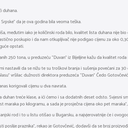
či duhana.
as Srpske” da je ova godina bila veoma teška.
a, međutim iako je količinski roda bilo, kvalitet lista duhana nije bio d
astično poskupio i da nam otkupljivač nije podigao cijenu za oko 0,3
guće opstati.
anih 250 tona, u preduzeću “Duvan” iz Bijeljine kažu da kvalitet roda 
mi nastavili da se nižu te su troškovi branja i sušenja povećani za 30 
 “Glasu” vršilac dužnosti direktora preduzeća “Duvan” Čedo Gotovčević
as korigovali cijenu u dva navrata.
duhan treće klase, a ići ćemo i sa dodatnih deset odsto. Svjesni smo 
est maraka po kilogramu, a sada je prosječna cijena oko pet maraka”,
lanjski rod i to u listu otišao u Bugarsku, a najvjerovatnije će i ovogodi
esti poslije praznika”, rekao je Gotovčević, dodavši da se broj proiz