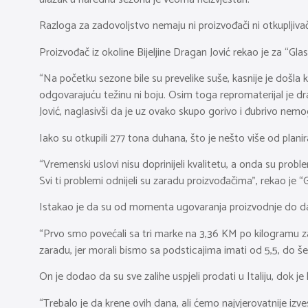
Razloga za zadovoljstvo nemaju ni proizvođači ni otkupljiva
Proizvođač iz okoline Bijeljine Dragan Jović rekao je za “Gl
“Na početku sezone bile su prevelike suše, kasnije je došla kiš
odgovarajuću težinu ni boju. Osim toga repromaterijal je dr
Jović, naglasivši da je uz ovako skupo gorivo i đubrivo nemo
Iako su otkupili 277 tona duhana, što je nešto više od planir
“Vremenski uslovi nisu doprinijeli kvalitetu, a onda su proble
Svi ti problemi odnijeli su zaradu proizvođačima”, rekao je
Istakao je da su od momenta ugovaranja proizvodnje do dan
“Prvo smo povećali sa tri marke na 3,36 KM po kilogramu za 
zaradu, jer morali bismo sa podsticajima imati od 5,5, do š
On je dodao da su sve zalihe uspjeli prodati u Italiju, dok je 
“Trebalo je da krene ovih dana, ali ćemo najvjerovatnije izv