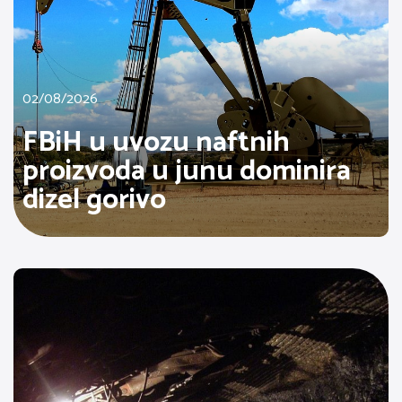
02/08/2026
FBiH u uvozu naftnih
proizvoda u junu dominira
dizel gorivo