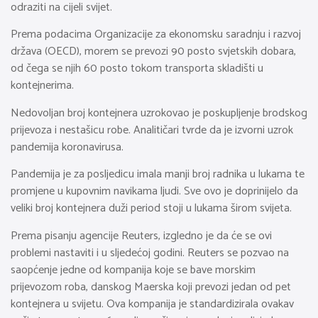
odraziti na cijeli svijet.
Prema podacima Organizacije za ekonomsku saradnju i razvoj
država (OECD), morem se prevozi 90 posto svjetskih dobara,
od čega se njih 60 posto tokom transporta skladišti u
kontejnerima.
Nedovoljan broj kontejnera uzrokovao je poskupljenje brodskog
prijevoza i nestašicu robe. Analitičari tvrde da je izvorni uzrok
pandemija koronavirusa.
Pandemija je za posljedicu imala manji broj radnika u lukama te
promjene u kupovnim navikama ljudi. Sve ovo je doprinijelo da
veliki broj kontejnera duži period stoji u lukama širom svijeta.
Prema pisanju agencije Reuters, izgledno je da će se ovi
problemi nastaviti i u sljedećoj godini. Reuters se pozvao na
saopćenje jedne od kompanija koje se bave morskim
prijevozom roba, danskog Maerska koji prevozi jedan od pet
kontejnera u svijetu. Ova kompanija je standardizirala ovakav