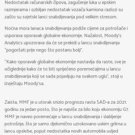
Nedostatak računarskih čipova, zagušenje luka u epskim
razmjerama i ozbiljan nedostatak vozača kamiona razlozi su
zašto su svjetski lanci snabdijevanja pod velikim stresom.
Noćna mora lanaca snabdijevanja podiže cijene za potrošače i
usporava oporavak globalne ekonomije. Nažalost, Moody’s
Analytics upozorava da će se prekidi u lancu snabdijevanja
“pogoršati prije nego što postanu bolji”.
“Kako oporavak globalne ekonomije nastavlja da raste, sve je
očiglednije kako će to biti spriječeno poremećajima u lancu
snabdijevanja koji se sada pojavljuju na svakom uglu”, stoji u
izvještaju Moody’sa.
Zaista, MMF je u utorak snizio prognozu rasta SAD-a za 2021.
godinu za jedan posto, što je najviše za bilo koju ekonomiju G7.
MMF je naveo poremećaje u lancu snabdijevanja i slabljenje
potrošnje, što je samo djelomično uzrokovano uskim grlima u
lancu opskrbe, poput nedostatka novih automobila usljed