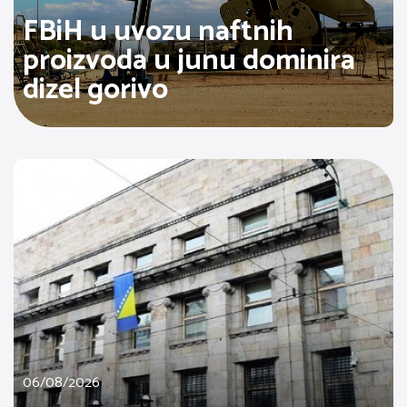
FBiH u uvozu naftnih
proizvoda u junu dominira
dizel gorivo
06/08/2026