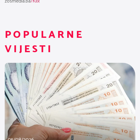
zosmedia.ba
/Klix
POPULARNE
VIJESTI
05/08/2026