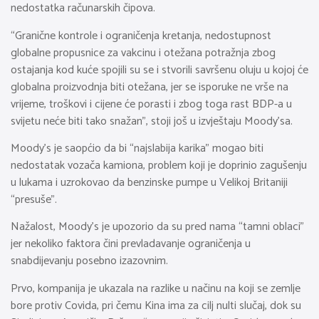
nedostatka računarskih čipova.
“Granične kontrole i ograničenja kretanja, nedostupnost
globalne propusnice za vakcinu i otežana potražnja zbog
ostajanja kod kuće spojili su se i stvorili savršenu oluju u kojoj će
globalna proizvodnja biti otežana, jer se isporuke ne vrše na
vrijeme, troškovi i cijene će porasti i zbog toga rast BDP-a u
svijetu neće biti tako snažan”, stoji još u izvještaju Moody’sa.
Moody’s je saopćio da bi “najslabija karika” mogao biti
nedostatak vozača kamiona, problem koji je doprinio zagušenju
u lukama i uzrokovao da benzinske pumpe u Velikoj Britaniji
“presuše”.
Nažalost, Moody’s je upozorio da su pred nama “tamni oblaci”
jer nekoliko faktora čini prevladavanje ograničenja u
snabdijevanju posebno izazovnim.
Prvo, kompanija je ukazala na razlike u načinu na koji se zemlje
bore protiv Covida, pri čemu Kina ima za cilj nulti slučaj, dok su