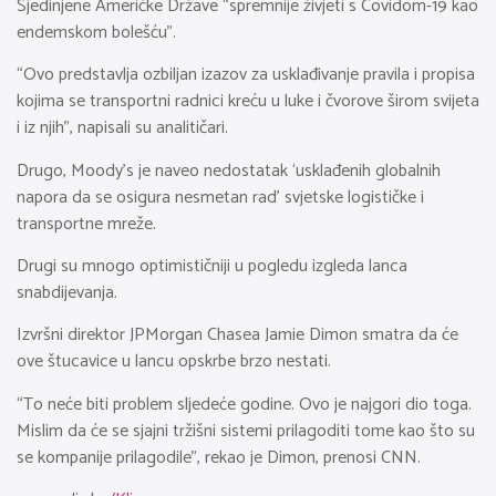
Sjedinjene Američke Države “spremnije živjeti s Covidom-19 kao
endemskom bolešću”.
“Ovo predstavlja ozbiljan izazov za usklađivanje pravila i propisa
kojima se transportni radnici kreću u luke i čvorove širom svijeta
i iz njih”, napisali su analitičari.
Drugo, Moody’s je naveo nedostatak ‘usklađenih globalnih
napora da se osigura nesmetan rad’ svjetske logističke i
transportne mreže.
Drugi su mnogo optimističniji u pogledu izgleda lanca
snabdijevanja.
Izvršni direktor JPMorgan Chasea Jamie Dimon smatra da će
ove štucavice u lancu opskrbe brzo nestati.
“To neće biti problem sljedeće godine. Ovo je najgori dio toga.
Mislim da će se sjajni tržišni sistemi prilagoditi tome kao što su
se kompanije prilagodile”, rekao je Dimon, prenosi CNN.