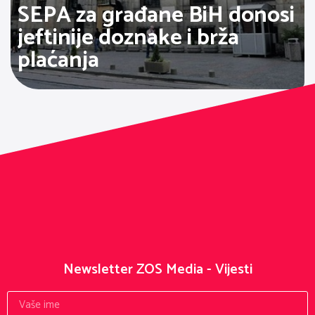
SEPA za građane BiH donosi
jeftinije doznake i brža
plaćanja
Newsletter ZOS Media - Vijesti