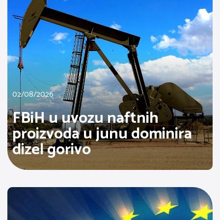
02/08/2026
FBiH u uvozu naftnih
proizvoda u junu dominira
dizel gorivo