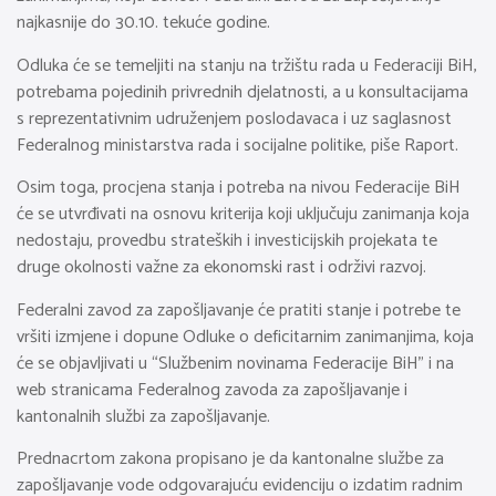
najkasnije do 30.10. tekuće godine.
Odluka će se temeljiti na stanju na tržištu rada u Federaciji BiH,
potrebama pojedinih privrednih djelatnosti, a u konsultacijama
s reprezentativnim udruženjem poslodavaca i uz saglasnost
Federalnog ministarstva rada i socijalne politike, piše Raport.
Osim toga, procjena stanja i potreba na nivou Federacije BiH
će se utvrđivati na osnovu kriterija koji uključuju zanimanja koja
nedostaju, provedbu strateških i investicijskih projekata te
druge okolnosti važne za ekonomski rast i održivi razvoj.
Federalni zavod za zapošljavanje će pratiti stanje i potrebe te
vršiti izmjene i dopune Odluke o deficitarnim zanimanjima, koja
će se objavljivati u “Službenim novinama Federacije BiH” i na
web stranicama Federalnog zavoda za zapošljavanje i
kantonalnih službi za zapošljavanje.
Prednacrtom zakona propisano je da kantonalne službe za
zapošljavanje vode odgovarajuću evidenciju o izdatim radnim