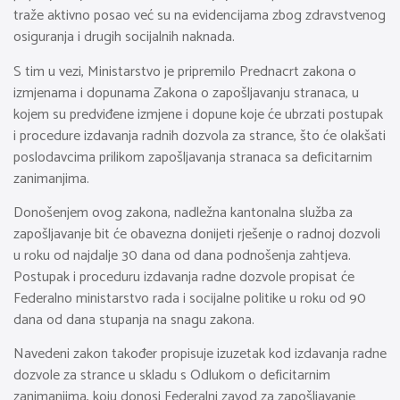
traže aktivno posao već su na evidencijama zbog zdravstvenog
osiguranja i drugih socijalnih naknada.
S tim u vezi, Ministarstvo je pripremilo Prednacrt zakona o
izmjenama i dopunama Zakona o zapošljavanju stranaca, u
kojem su predviđene izmjene i dopune koje će ubrzati postupak
i procedure izdavanja radnih dozvola za strance, što će olakšati
poslodavcima prilikom zapošljavanja stranaca sa deficitarnim
zanimanjima.
Donošenjem ovog zakona, nadležna kantonalna služba za
zapošljavanje bit će obavezna donijeti rješenje o radnoj dozvoli
u roku od najdalje 30 dana od dana podnošenja zahtjeva.
Postupak i proceduru izdavanja radne dozvole propisat će
Federalno ministarstvo rada i socijalne politike u roku od 90
dana od dana stupanja na snagu zakona.
Navedeni zakon također propisuje izuzetak kod izdavanja radne
dozvole za strance u skladu s Odlukom o deficitarnim
zanimanjima, koju donosi Federalni zavod za zapošljavanje