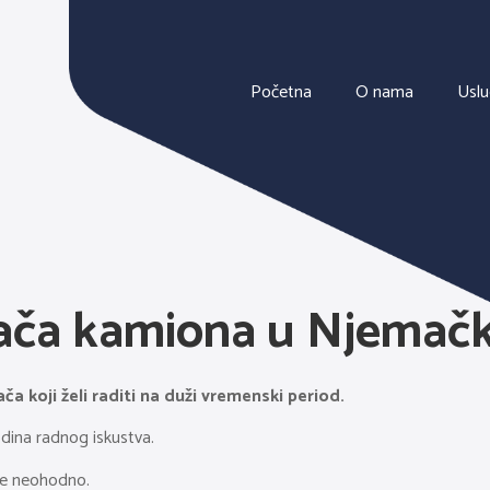
Početna
O nama
Usl
zača kamiona u Njemač
a koji želi raditi na duži vremenski period.
odina radnog iskustva.
ije neohodno.