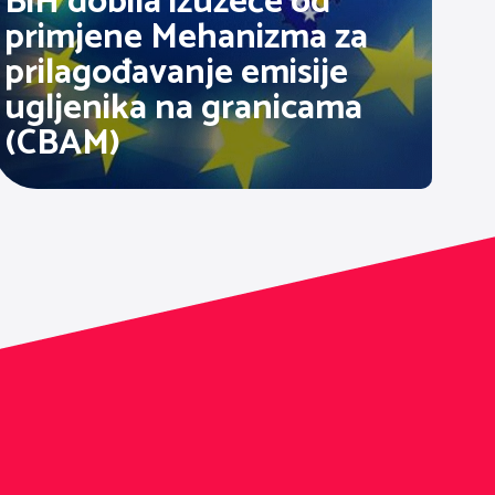
BiH dobila izuzeće od
primjene Mehanizma za
prilagođavanje emisije
ugljenika na granicama
(CBAM)