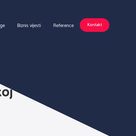
uge
Biznis vijesti
Reference
Kontakt
koj