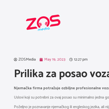
ZOSMedia
May 19, 2023
12:27 pm
Prilika za posao vo
Njemačka firma potražuje ozbiljne profesionalne vozač
Uslovi koji su potrebni za ovaj posao su minimalno jedna g
Poželjno je poznavanje njemačkog ili engleskog jezika, ali n