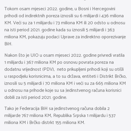
Tokom osam mjeseci 2022. godine, u Bosni i Hercegovini
prihodi od indirektnih poreza iznosili su 6 milijardi i 436 miliona
KM. Veći su za 1 milijardu i 73 miliona KM ili 20 odsto u odnosu
na isti period 2021. godine kada su iznosili 5 milijardi i 363
miliona KM, pokazuju podaci Uprave za indirektno oporezivanje
BiH.
Nakon što je UIO u osam mjeseci 2022. godine privredi vratila
1 milijardu i 367 miliona KM po osnovu povrata poreza na
dodatnu vrijednost (PDV), neto prikupljeni prihodi koji su otišli
u raspodjelu korisnicima, a to su država, entiteti i Distrikt Brčko,
iznosili su 5 milijardi i 70 miliona KM i veći su za 665 miliona KM
u odnosu na prihode koje su sa Jedinstvenog računa korisnici
dobili za isti period 2021. godine.
Tako je Federacija BiH sa jedinstvenog računa dobila 2
milijarde 767 miliona KM, Republika Srpska 1 milijardu i 537
miliona KM i Brčko distrkt 155 miliona KM.