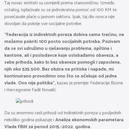
Taj novac entiteti su usmjerili prema stanovništvu. Između
ostalog, isplaćivale su se jednokratna pomoć od 100 KM te
povećavale plaće u javnom sektoru. Ipak, taj dio novca nije
dovoljan da pokrije sve socijalne potrebe.
“Federacija iz indirektnih poreza dobiva samo trećinu, ne
možemo pokriti 100 posto socijalnih potreba. Pozivam
da se svi udružimo u rješavanju problema, opštine i
kantone, ali i poslodavce koje oslobađamo obaveza, a
sebe prihoda, kako bi bez obaveze pomogli i zaposlene,
njih oko 535.500. Bez obzira na pritiske i napade, mi
kontinuirano provodimo ono što se očekuje od jedne
vlade. Ovo nije politika”,
kazao je premijer Federacije Bosne
i Hercegovine Fadil Novalić.
Da su enormno rasli prihodi od indirektnih poreza u posljednih
nekoliko godina pokazuje i
Analiza ekonomskih parametara
Vlade FBiH za period 2015.-2022. godina
.